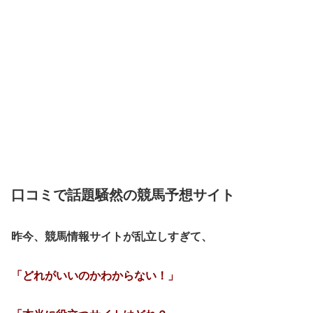
口コミで話題騒然の競馬予想サイト
昨今、競馬情報サイトが乱立しすぎて、
「どれがいいのかわからない！」