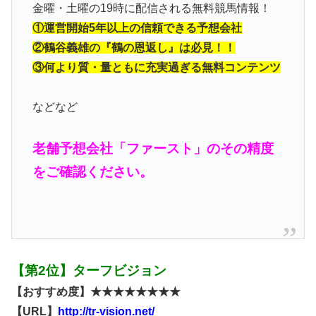
金曜・土曜の19時に配信される無料競馬情報！
①運営開始5年以上の信頼できる予想会社
②鶴谷義雄の『鶴の恩返し』は必見！！
③何より質・量ともに充実過ぎる無料コンテンツ
などなど
老舗予想会社「ファースト」のその精度
をご確認ください。
【第2位】ターフビジョン
【おすすめ度】★★★★★★★★
【URL】
http://tr-vision.net/