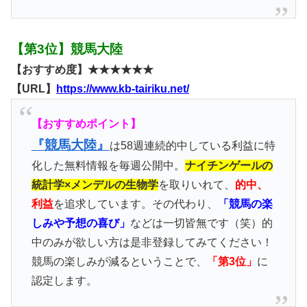
【第3位】競馬大陸
【おすすめ度】★★★★★★
【URL】
https://www.kb-tairiku.net/
【おすすめポイント】
『競馬大陸』
は58週連続的中している利益に特
化した無料情報を毎週公開中。
ナイチンゲールの
統計学×メンデルの生物学
を取りいれて、
的中、
利益
を追求しています。その代わり、
「競馬の楽
しみや予想の喜び」
などは一切皆無です（笑）的
中のみが欲しい方は是非登録してみてください！
競馬の楽しみが減るということで、
「第3位」
に
認定します。