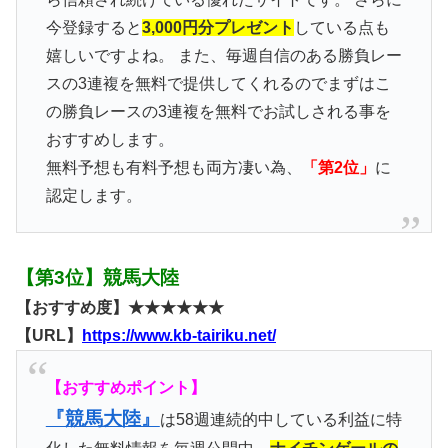
今登録すると
3,000円分プレゼント
している点も
嬉しいですよね。 また、毎週自信のある勝負レー
スの3連複を無料で提供してくれるのでまずはこ
の勝負レースの3連複を無料でお試しされる事を
おすすめします。
無料予想も有料予想も両方凄い為、
「第2位」
に
認定します。
【第3位】競馬大陸
【おすすめ度】★★★★★★
【URL】
https://www.kb-tairiku.net/
【おすすめポイント】
『競馬大陸』
は58週連続的中している利益に特