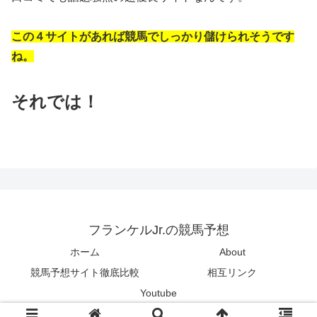
この４サイトがあれば競馬でしっかり儲けられそうです
ね。
それでは！
フランケルJr.の競馬予想
ホーム
About
競馬予想サイト徹底比較
相互リンク
Youtube