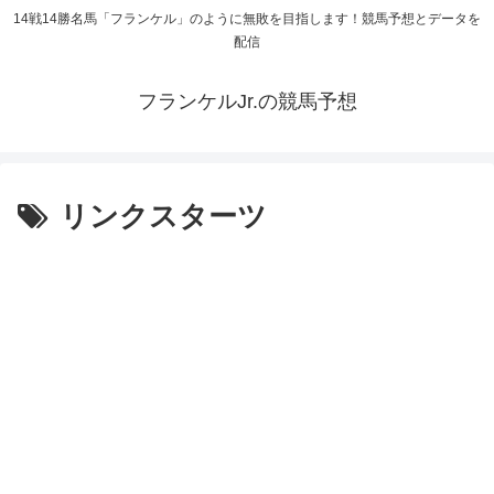
14戦14勝名馬「フランケル」のように無敗を目指します！競馬予想とデータを
配信
フランケルJr.の競馬予想
リンクスターツ