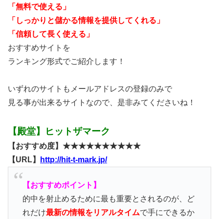
「無料で使える」
「しっかりと儲かる情報を提供してくれる」
「信頼して長く使える」
おすすめサイトを
ランキング形式でご紹介します！
いずれのサイトもメールアドレスの登録のみで
見る事が出来るサイトなので、是非みてくださいね！
【殿堂】ヒットザマーク
【おすすめ度】★★★★★★★★★★
【URL】
http://hit-t-mark.jp/
【おすすめポイント】
的中を射止めるために最も重要とされるのが、ど
れだけ
最新の情報をリアルタイム
で手にできるか