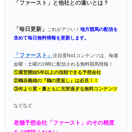
「ファースト」と他社との違いとは？
「毎日更新」
これがアツい！
地方競馬の配信を
含めて毎日無料情報を更新します。
「ファースト」
注目度No1コンテンツは、毎週
金曜・土曜の19時に配信される無料競馬情報！
①運営開始5年以上の信頼できる予想会社
②鶴谷義雄の『鶴の恩返し』は必見！！
③何より質・量ともに充実過ぎる無料コンテンツ
などなど
老舗予想会社「ファースト」のその精度