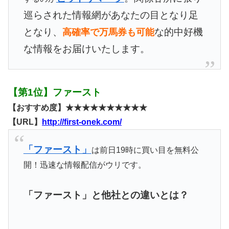
巡らされた情報網があなたの目となり足
となり、
な的中好機
高確率で万馬券も可能
な情報をお届けいたします。
【第1位】ファースト
【おすすめ度】★★★★★★★★★★
【URL】
http://first-onek.com/
「ファースト」
は前日19時に買い目を無料公
開！迅速な情報配信がウリです。
「ファースト」と他社との違いとは？