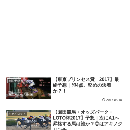
【東京プリンセス賞 2017】最
南関予想
終予想｜印4点。堅めの決着
か？！
2017.05.10
【園田競馬・オッズパーク・
キャメロット
LOTO杯2017】予想｜次にA1へ
昇格する馬は誰か？◎はアキノク
リンチ。