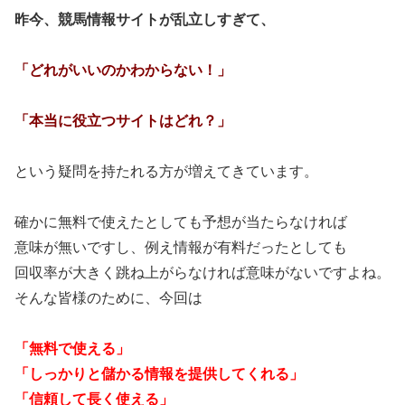
昨今、競馬情報サイトが乱立しすぎて、
「どれがいいのかわからない！」
「本当に役立つサイトはどれ？」
という疑問を持たれる方が増えてきています。
確かに無料で使えたとしても予想が当たらなければ
意味が無いですし、例え情報が有料だったとしても
回収率が大きく跳ね上がらなければ意味がないですよね。
そんな皆様のために、今回は
「無料で使える」
「しっかりと儲かる情報を提供してくれる」
「信頼して長く使える」