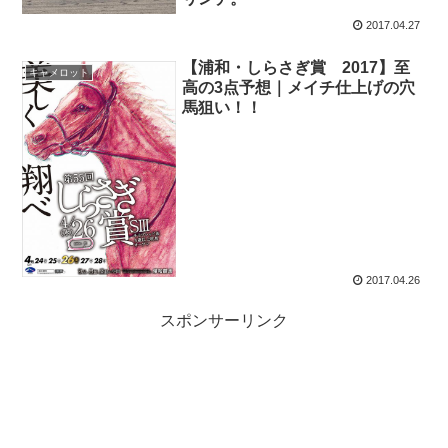
2017.04.27
【浦和・しらさぎ賞 2017】至
キャメロット
高の3点予想｜メイチ仕上げの穴
馬狙い！！
2017.04.26
スポンサーリンク