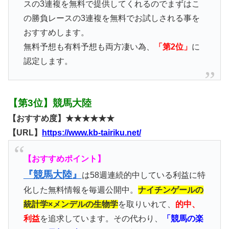
スの3連複を無料で提供してくれるのでまずはこ
の勝負レースの3連複を無料でお試しされる事を
おすすめします。
無料予想も有料予想も両方凄い為、
「第2位」
に
認定します。
【第3位】競馬大陸
【おすすめ度】★★★★★★
【URL】
https://www.kb-tairiku.net/
【おすすめポイント】
『競馬大陸』
は58週連続的中している利益に特
化した無料情報を毎週公開中。
ナイチンゲールの
統計学×メンデルの生物学
を取りいれて、
的中、
利益
を追求しています。その代わり、
「競馬の楽