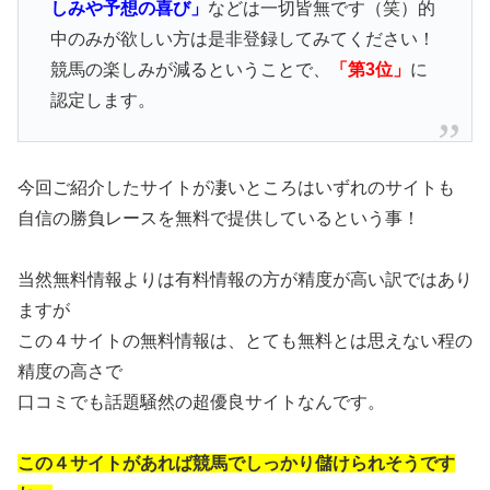
しみや予想の喜び」
などは一切皆無です（笑）的
中のみが欲しい方は是非登録してみてください！
競馬の楽しみが減るということで、
「第3位」
に
認定します。
今回ご紹介したサイトが凄いところはいずれのサイトも
自信の勝負レースを無料で提供しているという事！
当然無料情報よりは有料情報の方が精度が高い訳ではあり
ますが
この４サイトの無料情報は、とても無料とは思えない程の
精度の高さで
口コミでも話題騒然の超優良サイトなんです。
この４サイトがあれば競馬でしっかり儲けられそうです