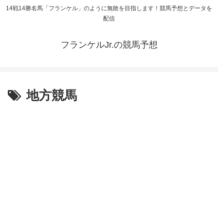
14戦14勝名馬「フランケル」のように無敗を目指します！競馬予想とデータを
配信
フランケルJr.の競馬予想
地方競馬