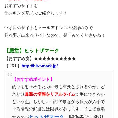
おすすめサイトを
ランキング形式でご紹介します！
いずれのサイトもメールアドレスの登録のみで
見る事が出来るサイトなので、是非みてくださいね！
【殿堂】ヒットザマーク
【おすすめ度】★★★★★★★★★★
【URL】
http://hit-t-mark.jp/
【おすすめポイント】
的中を射止めるために最も重要とされるのが、ど
れだけ
最新の情報をリアルタイム
で手にできるか
という点。しかし、当然の事ながら個人が入手で
きる情報の鮮度には限界があります。そこで登場
ヒットザマーク
。関係各所に張り
するのが