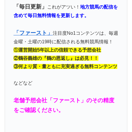
「毎日更新」
これがアツい！
地方競馬の配信を
含めて毎日無料情報を更新します。
「ファースト」
注目度No1コンテンツは、毎週
金曜・土曜の19時に配信される無料競馬情報！
①運営開始5年以上の信頼できる予想会社
②鶴谷義雄の『鶴の恩返し』は必見！！
③何より質・量ともに充実過ぎる無料コンテンツ
などなど
老舗予想会社「ファースト」のその精度
をご確認ください。