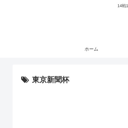
14
ホーム
東京新聞杯