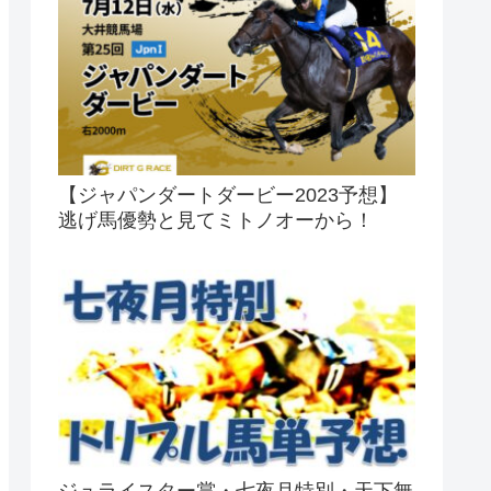
【ジャパンダートダービー2023予想】
逃げ馬優勢と見てミトノオーから！
ジュライスター賞・七夜月特別・天下無