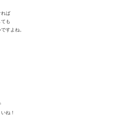
ければ
しても
いですよね。
で
さいね！