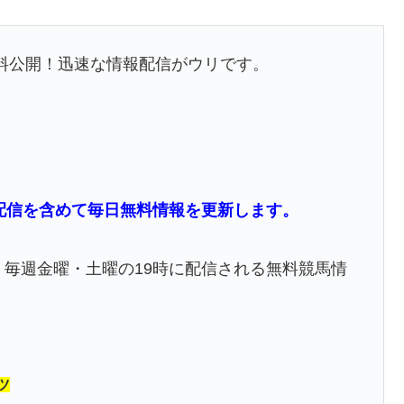
無料公開！迅速な情報配信がウリです。
配信を含めて毎日無料情報を更新します。
、毎週金曜・土曜の19時に配信される無料競馬情
ツ