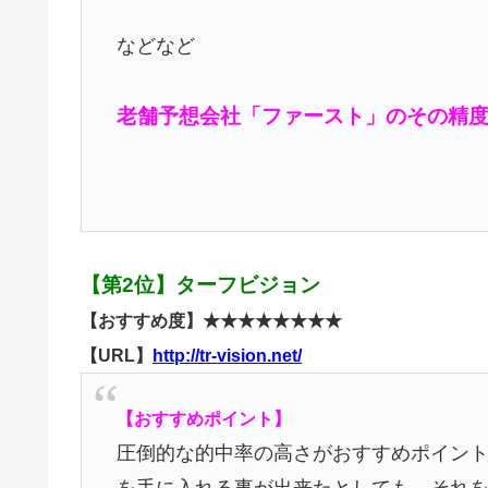
などなど
老舗予想会社「ファースト」のその精
【第2位】ターフビジョン
【おすすめ度】★★★★★★★★
【URL】
http://tr-vision.net/
【おすすめポイント】
圧倒的な的中率の高さがおすすめポイント