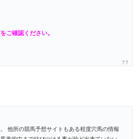
度をご確認ください。
。 他所の競馬予想サイトもある程度穴馬の情報