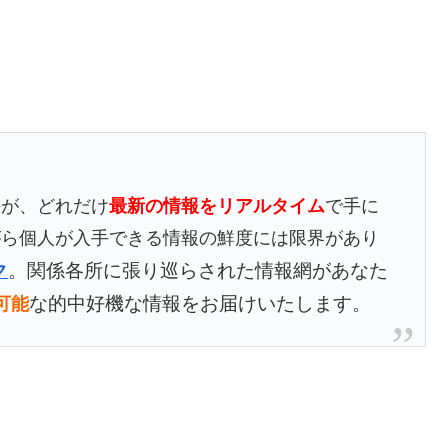
のが、どれだけ
最新の情報をリアルタイム
で手に
がら個人が入手できる情報の鮮度には限界があり
ク
。関係各所に張り巡らされた情報網があなた
な的中好機な情報をお届けいたします。
可能