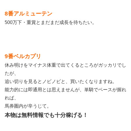
8番アルミューテン
500万下・重賞とまだまだ成長を待ちたい。
9番ベルカプリ
休み明けをマイナス体重で出てくるところがガッカリでし
たが、
追い切りを見るとノビノビと、買いたくなりますね。
能力的には即通用とは思えませんが、単騎でペースが握れ
れば、
馬券圏内が辛うじて。
本物は無料情報でも十分稼げる！