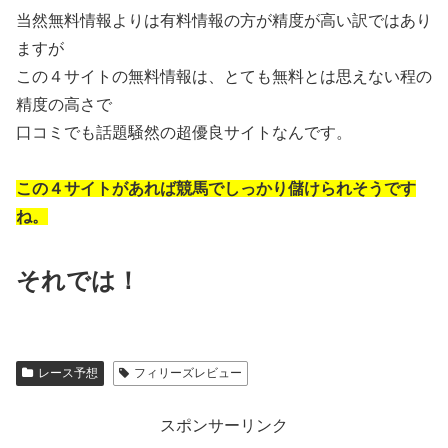
当然無料情報よりは有料情報の方が精度が高い訳ではあり
ますが
この４サイトの無料情報は、とても無料とは思えない程の
精度の高さで
口コミでも話題騒然の超優良サイトなんです。
この４サイトがあれば競馬でしっかり儲けられそうです
ね。
それでは！
レース予想
フィリーズレビュー
スポンサーリンク