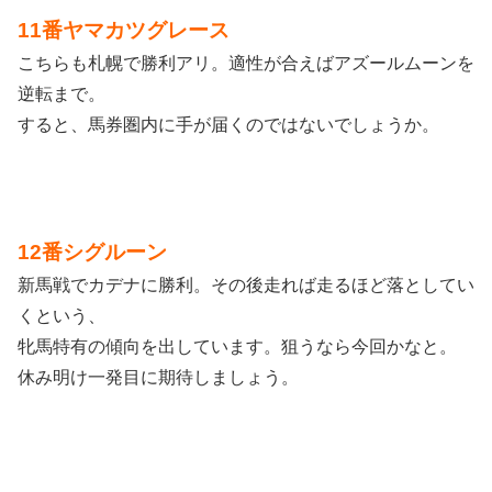
11番ヤマカツグレース
こちらも札幌で勝利アリ。適性が合えばアズールムーンを
逆転まで。
すると、馬券圏内に手が届くのではないでしょうか。
12番シグルーン
新馬戦でカデナに勝利。その後走れば走るほど落としてい
くという、
牝馬特有の傾向を出しています。狙うなら今回かなと。
休み明け一発目に期待しましょう。