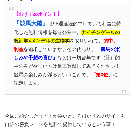
【おすすめポイント】
『競馬大陸』
は58週連続的中している利益に特
化した無料情報を毎週公開中。
ナイチンゲールの
統計学×メンデルの生物学
を取りいれて、
的中、
利益
を追求しています。その代わり、
「競馬の楽
しみや予想の喜び」
などは一切皆無です（笑）的
中のみが欲しい方は是非登録してみてください！
競馬の楽しみが減るということで、
「第3位」
に
認定します。
今回ご紹介したサイトが凄いところはいずれのサイトも
自信の勝負レースを無料で提供しているという事！