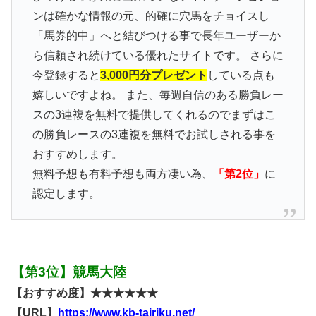
ンは確かな情報の元、的確に穴馬をチョイスし
「馬券的中」へと結びつける事で長年ユーザーか
ら信頼され続けている優れたサイトです。 さらに
今登録すると
3,000円分プレゼント
している点も
嬉しいですよね。 また、毎週自信のある勝負レー
スの3連複を無料で提供してくれるのでまずはこ
の勝負レースの3連複を無料でお試しされる事を
おすすめします。
無料予想も有料予想も両方凄い為、
「第2位」
に
認定します。
【第3位】競馬大陸
【おすすめ度】★★★★★★
【URL】
https://www.kb-tairiku.net/