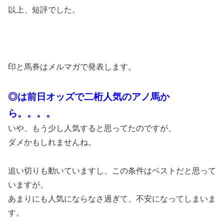
以上、短評でした。
印と馬券はメルマガで発表します。
◎は前日オッズで二桁人気のアノ馬か
ら。。。。
いや、もう少し人気すると思ってたのですが、
ダメかもしれませんね。
追い切りも動いていますし、この条件はベストだと思って
いますが、
あまりにも人気にならなさ過ぎて、不安になってしまいま
す。