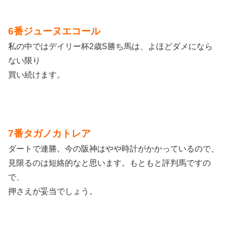
6番ジューヌエコール
私の中ではデイリー杯2歳S勝ち馬は、よほどダメになら
ない限り
買い続けます。
7番タガノカトレア
ダートで連勝。今の阪神はやや時計がかかっているので、
見限るのは短絡的なと思います。もともと評判馬ですの
で、
押さえが妥当でしょう。