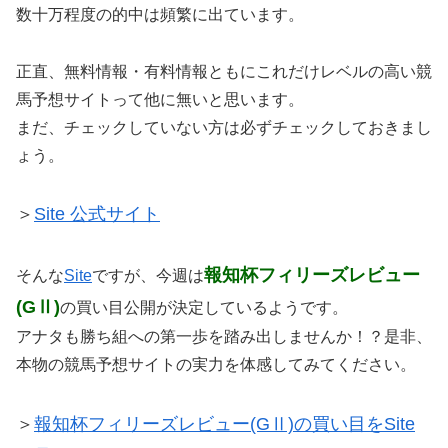
数十万程度の的中は頻繁に出ています。
正直、無料情報・有料情報ともにこれだけレベルの高い競
馬予想サイトって他に無いと思います。
まだ、チェックしていない方は必ずチェックしておきまし
ょう。
＞
Site 公式サイト
報知杯フィリーズレビュー
そんな
Site
ですが、今週は
(GⅡ)
の買い目公開が決定しているようです。
アナタも勝ち組への第一歩を踏み出しませんか！？是非、
本物の競馬予想サイトの実力を体感してみてください。
＞
報知杯フィリーズレビュー(GⅡ)の買い目をSite