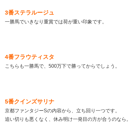
3番ステラルージュ
一勝馬でいきなり重賞では荷が重い印象です。
4番フラウティスタ
こちらも一勝馬で、500万下で勝ってからでしょう。
5番クインズサリナ
京都ファンタジーSの内容から、立ち回り一つです。
追い切りも悪くなく、休み明け一発目の方が合うのなら。