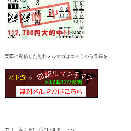
実際に配信した無料メルマガはコチラから登録を！
では、私も負けずにいきましょう。