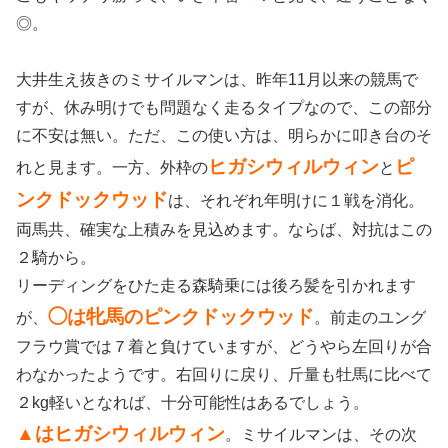
◎。
大井生え抜きのミサイルマンは、昨年11月以来の競馬で
すが、休み明けでも問題なく走るタイプなので、この部分
に不安は無い。ただ、この使い方は、明らかに叩き台のそ
ヒガシウィルウィン
ピ
れと見ます。一方、外枠の
と
ンクドックウッド
は、それぞれ年明けに１戦を消化。
両馬共、確実な上積みを見込めます。ならば、対抗はこの
２騎から。
リーディングをひた走る森騎乗には後ろ髪を引かれます
◯は牝馬のピンクドックウッド
が、
。前走のユング
フラウ賞では７着と負けていますが、どうやら左回りが合
わなかったようです。右回りに戻り、斤量も牡馬に比べて
２kg軽いとなれば、十分可能性はあるでしょう。
▲はヒガシウィルウィン
。ミサイルマンは、その次