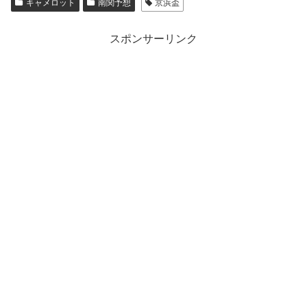
キャメロット
南関予想
京浜盃
スポンサーリンク