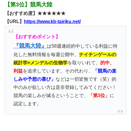
【第3位】競馬大陸
【おすすめ度】★★★★★★
【URL】
https://www.kb-tairiku.net/
【おすすめポイント】
『競馬大陸』
は58週連続的中している利益に特
化した無料情報を毎週公開中。
ナイチンゲールの
統計学×メンデルの生物学
を取りいれて、
的中、
利益
を追求しています。その代わり、
「競馬の楽
しみや予想の喜び」
などは一切皆無です（笑）的
中のみが欲しい方は是非登録してみてください！
競馬の楽しみが減るということで、
「第3位」
に
認定します。