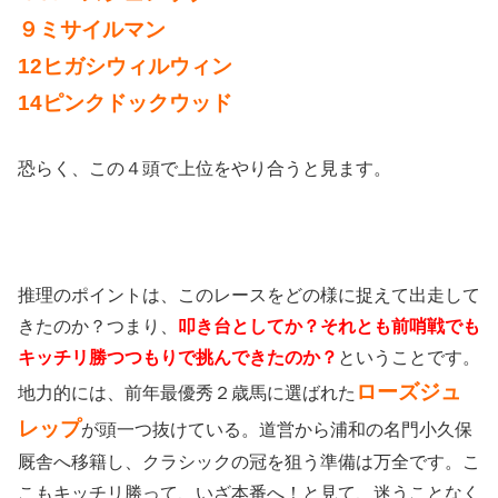
９ミサイルマン
12ヒガシウィルウィン
14ピンクドックウッド
恐らく、この４頭で上位をやり合うと見ます。
推理のポイントは、このレースをどの様に捉えて出走して
きたのか？つまり、
叩き台としてか？それとも前哨戦でも
キッチリ勝つつもりで挑んできたのか？
ということです。
ローズジュ
地力的には、前年最優秀２歳馬に選ばれた
レップ
が頭一つ抜けている。道営から浦和の名門小久保
厩舎へ移籍し、クラシックの冠を狙う準備は万全です。こ
こもキッチリ勝って、いざ本番へ！と見て、迷うことなく