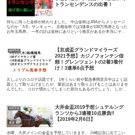
トランセンデンスの出番！
待ちに待った金杯が終わりました。 中山金杯はJRAからメッセージ
なのか「3-9」サンキュー。 京都金杯では3連単が100万馬券となった
お年玉馬券。 一年の計は金杯にありという格言があるが本当にそう
思える金杯デーでした。 金杯...
【京成盃グランドマイラーズ
南関予想
2021予想】カジノフォンテン信
頼！グレンツェントの2着3着付
け！3連単6点予想
久しぶりのコロナ話題です。 1年くらい前や緊急事態宣言中はよく話
題として取り上げましたが、最近はあまり取り上げることはありませ
んでした。 コロナ慣れしてしまった部分もあるのでしょう。 しかし
関西圏の爆発的な増加を見てい...
大井金盃2019予想シュテルング
南関予想
ランツから3連複10点勝負!!
【2019年2月6日】
水曜、大井メインの金盃を予想していきます。 川崎記念に出てこい