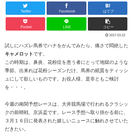
Twitter
Facebook
はてブ
Pocket
LINE
コピー
2017.03.22
試しにハズレ馬券でハナをかんでみたら、痛さで悶絶した
キャメロット
です。
この時期は、鼻炎、花粉症を患う者にとって地獄のような
季節。出来れば花粉シーズンだけ、馬券の紙質をティッシ
ュにして欲しいものです。お役人様、是非ともご検討
を・・・。
今週の南関予想レースは、大井競馬場で行われるクラシッ
クの前哨戦、京浜盃です。レース予想へ取り掛かる前に、
３月１６日に発表された嬉しいニュースに触れさせていた
だきたい。