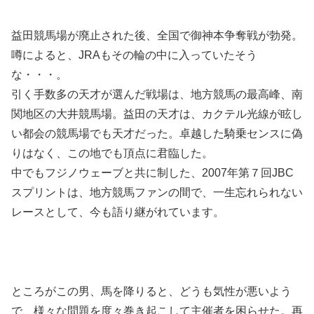
益田競馬場が廃止された後、全国で御神本争奪戦が勃発。
噂によると、JRAもその輪の中に入っていたそう
な・・・。
引く手数多の天才が選んだ戦場は、地方競馬の最高峰、南
関地区の大井競馬場。益田の天才は、カクテル光線が眩し
い都会の競馬場でも天才だった。卓越した騎乗センスに偽
りはなく、この地でも頂点に君臨した。
中でもフジノウェーブと共に制した、2007年第７回JBC
スプリントは、地方競馬ファンの間で、一生忘れられない
レースとして、今も語り継がれています。
ところがこの男、馬を降りると、どうも気性が悪いよう
で、様々な問題を度々巻き起こして主催者を困らせた。再