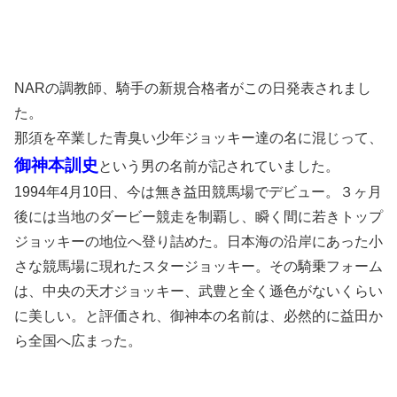
NARの調教師、騎手の新規合格者がこの日発表されまし
た。
那須を卒業した青臭い少年ジョッキー達の名に混じって、
御神本訓史
という男の名前が記されていました。
1994年4月10日、今は無き益田競馬場でデビュー。３ヶ月
後には当地のダービー競走を制覇し、瞬く間に若きトップ
ジョッキーの地位へ登り詰めた。日本海の沿岸にあった小
さな競馬場に現れたスタージョッキー。その騎乗フォーム
は、中央の天才ジョッキー、武豊と全く遜色がないくらい
に美しい。と評価され、御神本の名前は、必然的に益田か
ら全国へ広まった。