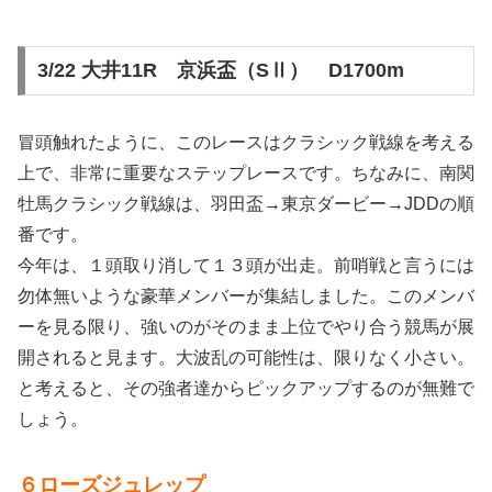
3/22 大井11R 京浜盃（SⅡ） D1700m
冒頭触れたように、このレースはクラシック戦線を考える
上で、非常に重要なステップレースです。ちなみに、南関
牡馬クラシック戦線は、羽田盃→東京ダービー→JDDの順
番です。
今年は、１頭取り消して１３頭が出走。前哨戦と言うには
勿体無いような豪華メンバーが集結しました。このメンバ
ーを見る限り、強いのがそのまま上位でやり合う競馬が展
開されると見ます。大波乱の可能性は、限りなく小さい。
と考えると、その強者達からピックアップするのが無難で
しょう。
６ローズジュレップ