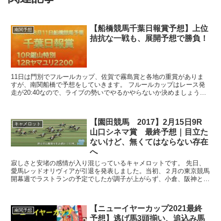
【船橋競馬千葉日報賞予想】上位
南関予想
拮抗な一戦も、展開予想で勝負！
11日は門別でフルールカップ、佐賀で霧島賞と各地の重賞がありま
すが、南関船橋で予想をしていきます。 フルールカップはレース発
走が20:40なので、ライブの勢いでやるかやらないか決めましょう。
東京オリンピックが終わり...
【園田競馬 2017】2月15日9R
キャメロット
山口シネマ賞 最終予想｜目立た
ないけど、無くてはならない存在
へ
寂しさと安堵の感情が入り混じっているキャメロットです。 先日、
愛馬レッドオリヴィアが引退を発表しました。当初、２月の東京競馬
開幕週でラストランの予定でしたが調子が上がらず、小倉、阪神と予
定が延期されている最中に、痛めていた右トモの症状が悪...
【ニューイヤーカップ2021最終
南関予想
予想】逃げ馬3頭揃い、追込み馬