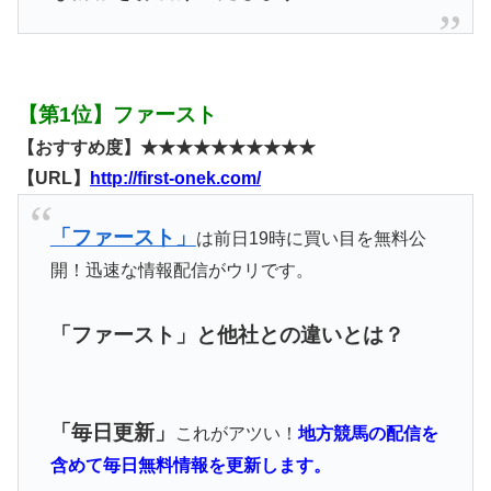
【第1位】ファースト
【おすすめ度】★★★★★★★★★★
【URL】
http://first-onek.com/
「ファースト」
は前日19時に買い目を無料公
開！迅速な情報配信がウリです。
「ファースト」と他社との違いとは？
「毎日更新」
これがアツい！
地方競馬の配信を
含めて毎日無料情報を更新します。