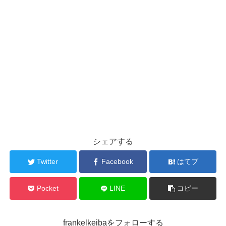
シェアする
Twitter
Facebook
はてブ
Pocket
LINE
コピー
frankelkeibaをフォローする