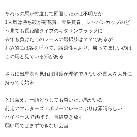
それらの馬が忖度して回避したかは不明だが
1人気は勝ち鞍が菊花賞、天皇賞春、ジャパンカップのど
う見ても長距離タイプのキタサンブラックに
去年も負けたこのレースの選択肢は？？であるが
JRA的には客を呼べて、話題性もあり、勝ってほしいのは
この馬と見ている節がある
さらに出馬表を見れば忖度が理解できない外国人を大外に
持ってく始末
とは言え、一頭どうしても買いたい馬がいる
前走のマルターズアポジーのレースぶりは素晴らしい
ハイペースで逃げて、直線突き放す
弱い馬ではまずできない芸当