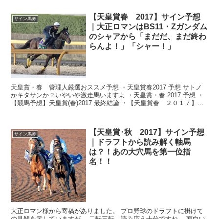
【天皇賞春 2017】サイン予想
サイン馬券
｜大正ロマンはBS11・Zガンダム
のシャアから「まだだ、まだ終わ
らんよ！」「シャー！」
天皇賞・春 管理人厳選おススメ予想 ・天皇賞春2017 予想 サトノ
かキタサンか？いやいや激走馬いますよ ・天皇賞・春 2017 予想 ・
【競馬予想】天皇賞(春)2017 最終結論 ・【天皇賞春 ２０１７】血
統最終予想・サト...
【天皇賞･秋 2017】サイン予想
サイン馬券
｜ドラフトから読み解く軸馬
は？！あの大穴馬を第一位指
名！！
大正ロマン様から寄稿がありました。 プロ野球のドラフトに掛けて
の見解を示していますが、 二転三転、読み応え十分ですね。 面白い