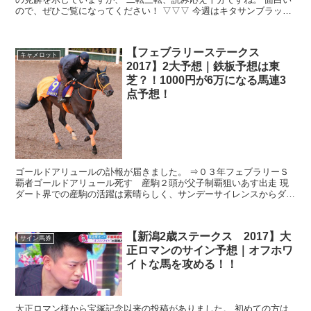
ので、ぜひご覧になってください！ ▽▽▽ 今週はキタサンブラック
を信じるか信じないか ...
【フェブラリーステークス
キャメロット
2017】2大予想｜鉄板予想は東
芝？！1000円が6万になる馬連3
点予想！
ゴールドアリュールの訃報が届きました。 ⇒０３年フェブラリーＳ
覇者ゴールドアリュール死す 産駒２頭が父子制覇狙いあす出走 現
ダート界での産駒の活躍は素晴らしく、サンデーサイレンスからダー
トの亜流を形成した功績は大きいのではないで...
【新潟2歳ステークス 2017】大
サイン馬券
正ロマンのサイン予想｜オフホワ
イトな馬を攻める！！
大正ロマン様から宝塚記念以来の投稿がありました。 初めての方は