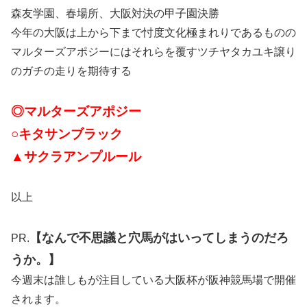
森友学園、春場所、大阪対決の甲子園決勝
今年の大阪は上から下まで忖度文化極まれりであるものの
マルターズアポジーにはそれらを覆すツチヤタカユキ譲り
のガチの走りを期待する
◎マルターズアポジー
○キタサンブラック
▲サクラアンプルール
以上
【なんで不思議と穴馬がはいってしまうのだろ
PR.
うか。】
今週末は誰しもが注目している大阪杯が阪神競馬場で開催
されます。