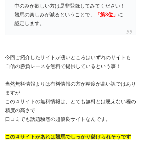
中のみが欲しい方は是非登録してみてください！
競馬の楽しみが減るということで、
「第3位」
に
認定します。
今回ご紹介したサイトが凄いところはいずれのサイトも
自信の勝負レースを無料で提供しているという事！
当然無料情報よりは有料情報の方が精度が高い訳ではあり
ますが
この４サイトの無料情報は、とても無料とは思えない程の
精度の高さで
口コミでも話題騒然の超優良サイトなんです。
この４サイトがあれば競馬でしっかり儲けられそうです