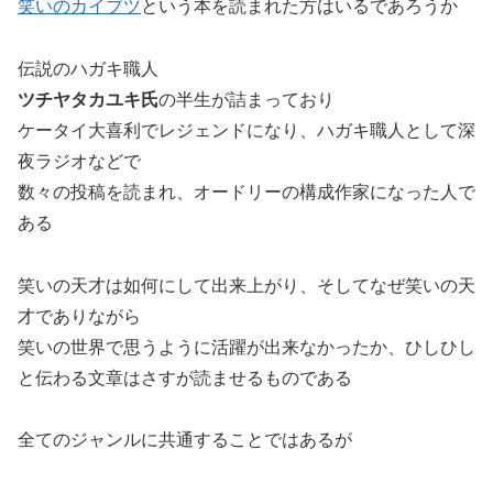
笑いのカイブツ
という本を読まれた方はいるであろうか
伝説のハガキ職人
ツチヤタカユキ氏
の半生が詰まっており
ケータイ大喜利でレジェンドになり、ハガキ職人として深
夜ラジオなどで
数々の投稿を読まれ、オードリーの構成作家になった人で
ある
笑いの天才は如何にして出来上がり、そしてなぜ笑いの天
才でありながら
笑いの世界で思うように活躍が出来なかったか、ひしひし
と伝わる文章はさすが読ませるものである
全てのジャンルに共通することではあるが