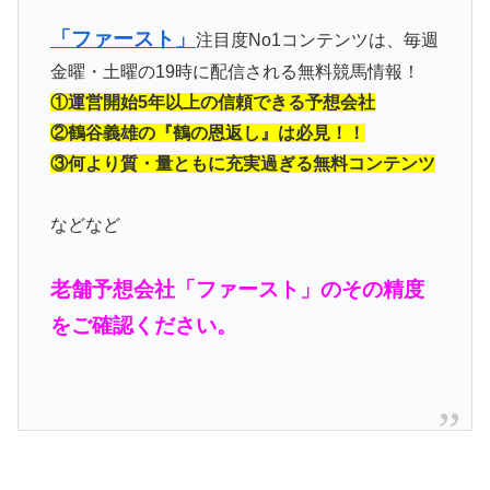
「ファースト」
注目度No1コンテンツは、毎週
金曜・土曜の19時に配信される無料競馬情報！
①運営開始5年以上の信頼できる予想会社
②鶴谷義雄の『鶴の恩返し』は必見！！
③何より質・量ともに充実過ぎる無料コンテンツ
などなど
老舗予想会社「ファースト」のその精度
をご確認ください。