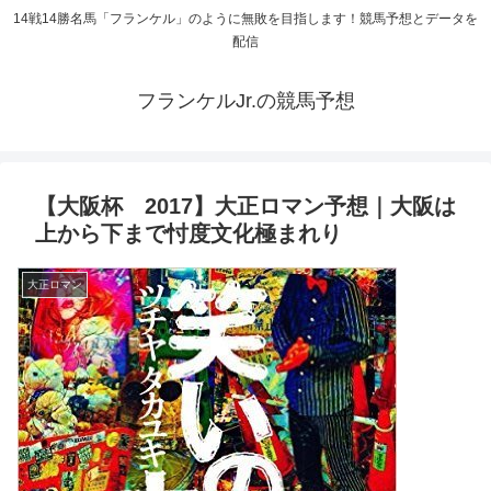
14戦14勝名馬「フランケル」のように無敗を目指します！競馬予想とデータを
配信
フランケルJr.の競馬予想
【大阪杯 2017】大正ロマン予想｜大阪は
上から下まで忖度文化極まれり
大正ロマン