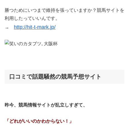
勝つためにいつまで維持を張っていますか？競馬サイトを
利用したっていいんです。
http://hit-t-mark.jp/
→
口コミで話題騒然の競馬予想サイト
昨今、競馬情報サイトが乱立しすぎて、
「どれがいいのかわからない！」