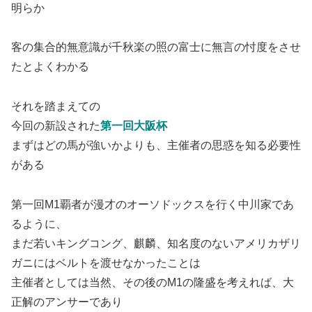
明らか
客の集合的無意識が千秋楽の照の富士に無言の忖度をさせ
たとよくわかる
それを踏まえての
今回の新設された
第一回大阪杯
まずはどの馬が強いかよりも、主催者の思惑を知る必要性
がある
第一回M1覇者が漫才のオーソドックスを行く中川家であ
るように、
まだ若いキングコング、麒麟、知名度のないアメリカザリ
ガニにはベルトを渡せなかったことは
主催者としては当然、その後のM1の隆盛を考えれば、大
正解のアンサーであり