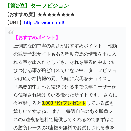
【第2位】ターフビジョン
【おすすめ度】★★★★★★★★
【URL】
http://tr-vision.net/
【おすすめポイント】
圧倒的な的中率の高さがおすすめポイント。 他所
の競馬予想サイトもある程度穴馬の情報を手に入
れる事が出来たとしても、それを馬券的中まで結
びつける事が殆ど出来ていない中、ターフビジョ
ンは確かな情報の元、的確に穴馬をチョイスし
「馬券的中」へと結びつける事で長年ユーザーか
ら信頼され続けている優れたサイトです。 さらに
今登録すると
3,000円分プレゼント
している点も
嬉しいですよね。 また、毎週自信のある勝負レー
スの3連複を無料で提供してくれるのでまずはこ
の勝負レースの3連複を無料でお試しされる事を