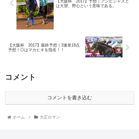
【大阪杯 2017】予想｜アンビシャスと
は大望、野心という意味である。
【大阪杯 2017】最終予想｜3連単18点
予想！◎はマカヒキを指名！！
コメント
コメントを書き込む
ホーム
大正ロマン