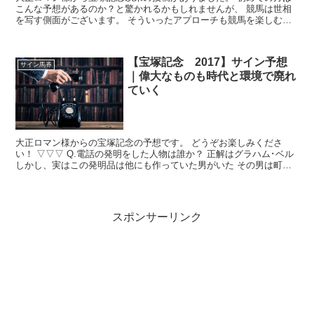
こんな予想があるのか？と驚かれるかもしれませんが、 競馬は世相
を写す側面がございます。 そういったアプローチも競馬を楽しむ一
つのツールですし、 的中した時の破壊力...
【宝塚記念 2017】サイン予想
サイン馬券
｜偉大なものも時代と環境で廃れ
ていく
大正ロマン様からの宝塚記念の予想です。 どうぞお楽しみくださ
い！ ▽▽▽ Q.電話の発明をした人物は誰か？ 正解はグラハム･ベル
しかし、実はこの発明品は他にも作っていた男がいた その男は町の
発明家でグラハムベル...
スポンサーリンク