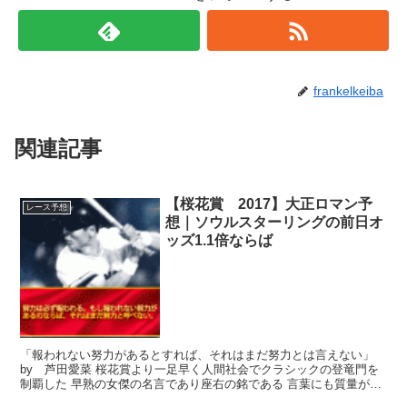
frankelkeiba
関連記事
【桜花賞 2017】大正ロマン予
レース予想
想｜ソウルスターリングの前日オ
ッズ1.1倍ならば
「報われない努力があるとすれば、それはまだ努力とは言えない」
by 芦田愛菜 桜花賞より一足早く人間社会でクラシックの登竜門を
制覇した 早熟の女傑の名言であり座右の銘である 言葉にも質量があ
るとすればまさに重みが違う ...