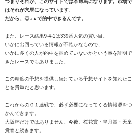
つまりそれが、このサイトでは本命馬になります。市場で
はそれが穴馬になっています。
だから、◎○▲で的中できるんです。
また、レース結果9-4-1は339番人気の買い目。
いかに出回っている情報が不確かなもので、
いかに多くの人が的中を掴めていないかという事を証明で
きたレースでもありました。
この精度の予想を提供し続けている予想サイトを知れたこ
とを貴重だと思います。
これからのＧ１連戦で、必ず必要になってくる情報源をつ
かんできます。
大阪杯だけではありません。今後、桜花賞・皐月賞・天皇
賞春と続きます。