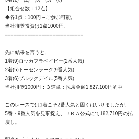
【組合せ数：12点】
◆各1点：100円～ご参加可能。
当社推奨投資は1点1000円。
============================
先に結果を言うと、
1着(9)ロッカフラベイビー(2番人気)
2着(5)トーセンラーク(9番人気)
3着(6)ブルックデイル(5番人気)
当社推奨1000円：３連単：払戻金額1,827,100円的中
このレースでは1着こそ2番人気と固くはいりましたが、
5番・9番人気を見事捉え、ＪＲＡ公式にて182,710円の払
戻し。