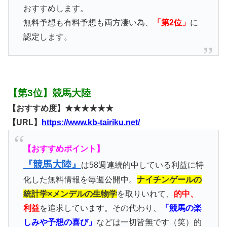
おすすめします。
無料予想も有料予想も両方凄い為、
「第2位」
に
認定します。
【第3位】競馬大陸
【おすすめ度】★★★★★★
【URL】
https://www.kb-tairiku.net/
【おすすめポイント】
『競馬大陸』
は58週連続的中している利益に特
化した無料情報を毎週公開中。
ナイチンゲールの
統計学×メンデルの生物学
を取りいれて、
的中、
利益
を追求しています。その代わり、
「競馬の楽
しみや予想の喜び」
などは一切皆無です（笑）的