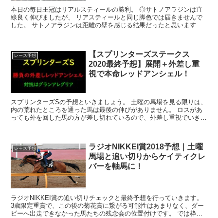
本日の毎日王冠はリアルスティールの勝利。 ◎サトノアラジンは直
線良く伸びましたが、 リアスティールと同じ脚色では届きませんで
した。 サトノアラジンは距離の壁を感じる結果だったと思います。
天皇賞では、後方から追い込んで3着までが...
【スプリンターズステークス
レース予想
2020最終予想】展開＋外差し重
視で本命レッドアンシェル！
スプリンターズSの予想といきましょう。 土曜の馬場を見る限りは、
内の荒れたところを通った馬は最後の伸びがありません。 ロスがあ
っても外を回した馬の方が差し切れているので、外差し重視でいきま
しょう。 メンバー的に2頭軸で...
ラジオNIKKEI賞2018予想｜土曜
レース予想
馬場と追い切りからケイティクレ
バーを軸馬に！
ラジオNIKKEI賞の追い切りチェックと最終予想を行っていきます。
3歳限定重賞で、この後の菊花賞に繋がる可能性はあまりなく、ダー
ビーへ出走できなかった馬たちの残念会の位置付けです。 では枠順