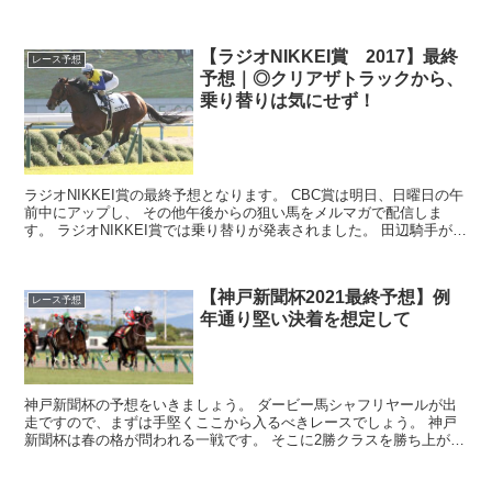
を確認しておきましょう。 と、...
【ラジオNIKKEI賞 2017】最終
レース予想
予想｜◎クリアザトラックから、
乗り替りは気にせず！
ラジオNIKKEI賞の最終予想となります。 CBC賞は明日、日曜日の午
前中にアップし、 その他午後からの狙い馬をメルマガで配信しま
す。 ラジオNIKKEI賞では乗り替りが発表されました。 田辺騎手が落
馬により負傷、クリアザト...
【神戸新聞杯2021最終予想】例
レース予想
年通り堅い決着を想定して
神戸新聞杯の予想をいきましょう。 ダービー馬シャフリヤールが出
走ですので、まずは手堅くここから入るべきレースでしょう。 神戸
新聞杯は春の格が問われる一戦です。 そこに2勝クラスを勝ち上がっ
てきた上り馬が絡んでくるレースですが、今年...