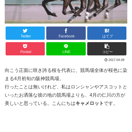
Twitter
Facebook
はてブ
Pocket
LINE
コピー
2017.04.08
向こう正面に咲き誇る桜を代表に、競馬場全体が桜色に染
まる4月初旬の阪神競馬場。
行ったことは無いけれど、私はロンシャンやアスコットと
いったお洒落な彼の地の競馬場よりも、4月の仁川の方が
美しいと思っている。こんにちは
キャメロット
です。