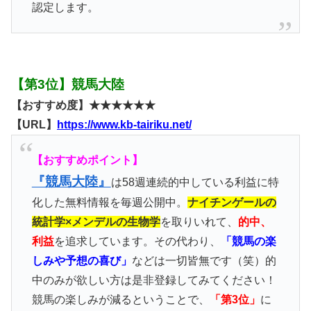
認定します。
【第3位】競馬大陸
【おすすめ度】★★★★★★
【URL】
https://www.kb-tairiku.net/
【おすすめポイント】
『競馬大陸』
は58週連続的中している利益に特
化した無料情報を毎週公開中。
ナイチンゲールの
統計学×メンデルの生物学
を取りいれて、
的中、
利益
を追求しています。その代わり、
「競馬の楽
しみや予想の喜び」
などは一切皆無です（笑）的
中のみが欲しい方は是非登録してみてください！
競馬の楽しみが減るということで、
「第3位」
に