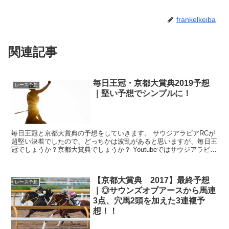
frankelkeiba
関連記事
毎日王冠・京都大賞典2019予想
レース予想
｜堅い予想でシンプルに！
毎日王冠と京都大賞典の予想をしていきます。 サウジアラビアRCが
超堅い決着でしたので、どっちかは波乱があると思いますが、毎日王
冠でしょうか？京都大賞典でしょうか？ Youtubeではサウジアラビア
RCの予想と一緒に火下さんと予想して...
【京都大賞典 2017】最終予想
レース予想
｜◎サウンズオブアースから馬連
3点、穴馬2頭を加えた3連複予
想！！