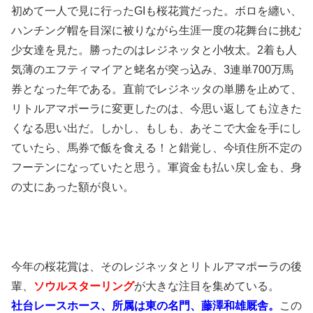
初めて一人で見に行ったGIも桜花賞だった。ボロを纏い、
ハンチング帽を目深に被りながら生涯一度の花舞台に挑む
少女達を見た。勝ったのはレジネッタと小牧太。2着も人
気薄のエフティマイアと蛯名が突っ込み、3連単700万馬
券となった年である。直前でレジネッタの単勝を止めて、
リトルアマポーラに変更したのは、今思い返しても泣きた
くなる思い出だ。しかし、もしも、あそこで大金を手にし
ていたら、馬券で飯を食える！と錯覚し、今頃住所不定の
フーテンになっていたと思う。軍資金も払い戻し金も、身
の丈にあった額が良い。
今年の桜花賞は、そのレジネッタとリトルアマポーラの後
輩、
ソウルスターリング
が大きな注目を集めている。
社台レースホース、所属は東の名門、藤澤和雄厩舎。
この