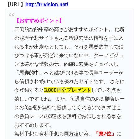
【URL】
http://tr-vision.net/
【おすすめポイント】
圧倒的な的中率の高さがおすすめポイント。 他所
の競馬予想サイトもある程度穴馬の情報を手に入
れる事が出来たとしても、それを馬券的中まで結
びつける事が殆ど出来ていない中、ターフビジョ
ンは確かな情報の元、的確に穴馬をチョイスし
「馬券的中」へと結びつける事で長年ユーザーか
ら信頼され続けている優れたサイトです。 さらに
今登録すると
3,000円分プレゼント
している点も
嬉しいですよね。 また、毎週自信のある勝負レー
スの3連複を無料で提供してくれるのでまずはこ
の勝負レースの3連複を無料でお試しされる事を
おすすめします。
無料予想も有料予想も両方凄い為、
「第2位」
に