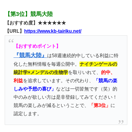
【第3位】競馬大陸
【おすすめ度】★★★★★★
【URL】
https://www.kb-tairiku.net/
【おすすめポイント】
『競馬大陸』
は58週連続的中している利益に特
化した無料情報を毎週公開中。
ナイチンゲールの
統計学×メンデルの生物学
を取りいれて、
的中、
利益
を追求しています。その代わり、
「競馬の楽
しみや予想の喜び」
などは一切皆無です（笑）的
中のみが欲しい方は是非登録してみてください！
競馬の楽しみが減るということで、
「第3位」
に
認定します。