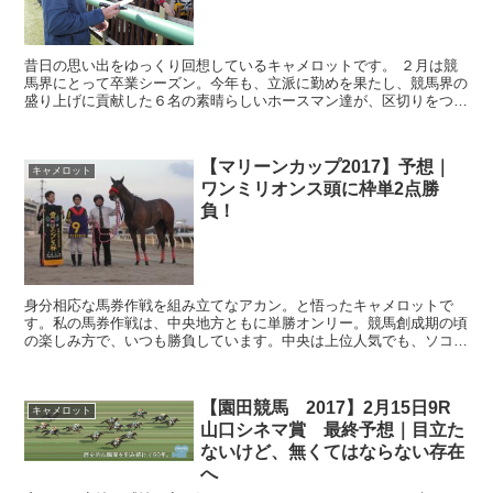
昔日の思い出をゆっくり回想しているキャメロットです。 ２月は競
馬界にとって卒業シーズン。今年も、立派に勤めを果たし、競馬界の
盛り上げに貢献した６名の素晴らしいホースマン達が、区切りをつけ
られました。改めて、お疲れ様でした。と、心から労いの...
【マリーンカップ2017】予想｜
キャメロット
ワンミリオンス頭に枠単2点勝
負！
身分相応な馬券作戦を組み立てなアカン。と悟ったキャメロットで
す。私の馬券作戦は、中央地方ともに単勝オンリー。競馬創成期の頃
の楽しみ方で、いつも勝負しています。中央は上位人気でも、ソコソ
コのリターンがありますが、力量差がハッキリしてい...
【園田競馬 2017】2月15日9R
キャメロット
山口シネマ賞 最終予想｜目立た
ないけど、無くてはならない存在
へ