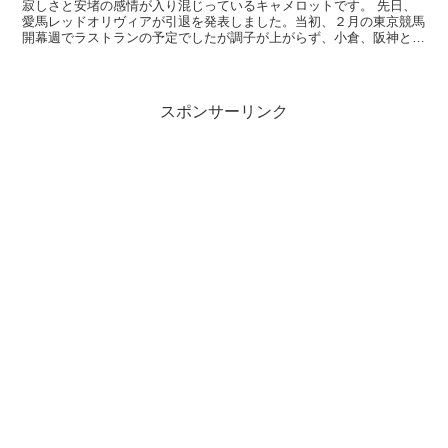
寂しさと安堵の感情が入り混じっているキャメロットです。 先日、
愛馬レッドオリヴィアが引退を発表しました。当初、２月の東京競馬
開幕週でラストランの予定でしたが調子が上がらず、小倉、阪神と予
定が延期されている最中に、痛めていた右トモの症状が悪...
スポンサーリンク