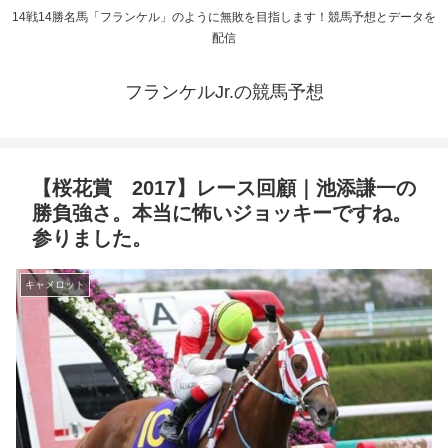
14戦14勝名馬「フランケル」のように無敗を目指します！競馬予想とデータを
配信
フランケルJr.の競馬予想
【桜花賞 2017】レース回顧｜池添謙一の
勝負強さ。本当に怖いジョッキーですね。
参りました。
キャメロット