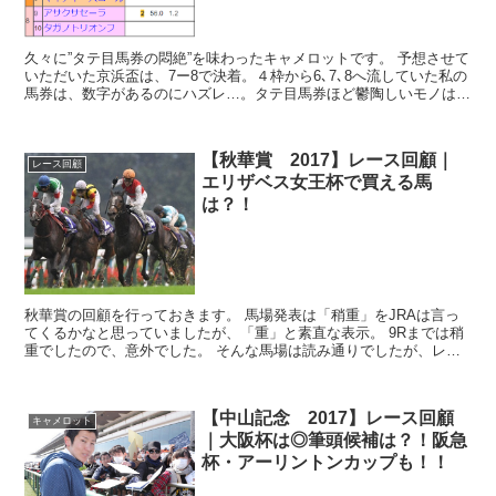
久々に”タテ目馬券の悶絶”を味わったキャメロットです。 予想させて
いただいた京浜盃は、7ー8で決着。４枠から6､7､8へ流していた私の
馬券は、数字があるのにハズレ…。タテ目馬券ほど鬱陶しいモノは、
この世にありません。嗚呼…なんで、なんでB...
【秋華賞 2017】レース回顧｜
レース回顧
エリザベス女王杯で買える馬
は？！
秋華賞の回顧を行っておきます。 馬場発表は「稍重」をJRAは言っ
てくるかなと思っていましたが、「重」と素直な表示。 9Rまでは稍
重でしたので、意外でした。 そんな馬場は読み通りでしたが、レー
ス内容は全く外れていました。 ...
【中山記念 2017】レース回顧
キャメロット
｜大阪杯は◎筆頭候補は？！阪急
杯・アーリントンカップも！！