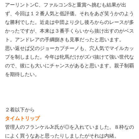
アーリントンC、ファルコンSと重賞へ挑むも結果が出
ず、今回は１２番人気と低評価。それをあざ笑うかのよう
な勝利でした。近走は中団より少し後ろからのレースが多
かったですが、本来は３番手くらいから抜け出すのがベス
ト。アンドレアの手綱捌きも見事だったと思います。
思い返せば父のジョーカプチーノも、穴人気でマイルカッ
プを制しました。今年は牝馬だけがズバ抜けて強い世代な
ので、彼にも大いにチャンスがあると思います。親子制覇
を期待したい。
２着以下から
タイムトリップ
管理人のフランケルJr.氏が◎を入れていました。８枠なの
によく買うなあと思ったりしましたがそれは内緒。