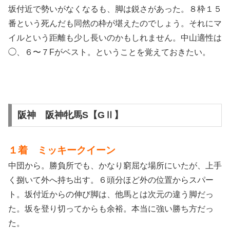
坂付近で勢いがなくなるも、脚は鋭さがあった。８枠１５
番という死んだも同然の枠が堪えたのでしょう。それにマ
イルという距離も少し長いのかもしれません。中山適性は
◯、６〜７Fがベスト。ということを覚えておきたい。
阪神 阪神牝馬S【GⅡ】
１着 ミッキークイーン
中団から。勝負所でも、かなり窮屈な場所にいたが、上手
く捌いて外へ持ち出す。６頭分ほど外の位置からスパー
ト。坂付近からの伸び脚は、他馬とは次元の違う脚だっ
た。坂を登り切ってからも余裕。本当に強い勝ち方だっ
た。