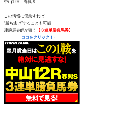
中山12R 春興Ｓ
この情報に便乗すれば
“勝ち逃げ”することも可能
凄腕馬券師が狙う
【３連単勝負馬券】
→
ココをクリック！
←