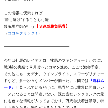
この情報に便乗すれば
“勝ち逃げ”することも可能
凄腕馬券師が狙う
【３連単勝負馬券】
→
ココをクリック！
←
━━━━━━━━━━━━━━━━━
今年は牡馬のレイデオロ、牝馬のファンディーナが共に3
戦3勝の実績で皐月賞へとコマを進め、ここで激突予定。
その他にも、カデナ、ウインブライト、スワーヴリチャー
ドなど、多士済々なメンバーが揃った。世間では
『混戦ム
ード』
と見られているだけに、馬券的には非常に面白いレ
ースとなることは間違いない。既に当社シンクタンクの元
にも色々な情報が入ってきており、万馬券決着は濃厚、特
大万券となる可能性があるとも睨んでいる。