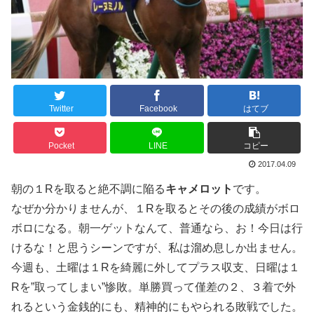
Twitter
Facebook
はてブ
Pocket
LINE
コピー
2017.04.09
朝の１Rを取ると絶不調に陥る
キャメロット
です。
なぜか分かりませんが、１Rを取るとその後の成績がボロ
ボロになる。朝一ゲットなんて、普通なら、お！今日は行
けるな！と思うシーンですが、私は溜め息しか出ません。
今週も、土曜は１Rを綺麗に外してプラス収支、日曜は１
Rを”取ってしまい”惨敗。単勝買って僅差の２、３着で外
れるという金銭的にも、精神的にもやられる敗戦でした。