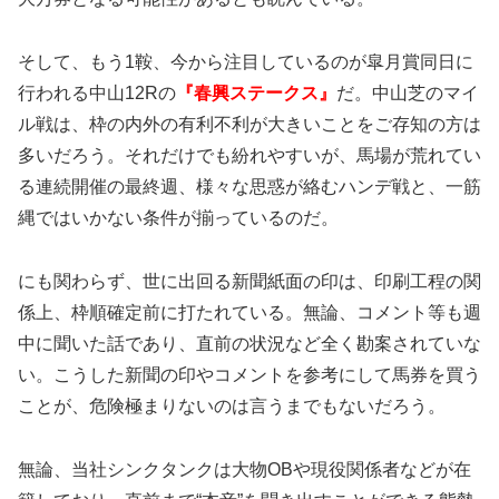
そして、もう1鞍、今から注目しているのが皐月賞同日に
行われる中山12Rの
『春興ステークス』
だ。中山芝のマイ
ル戦は、枠の内外の有利不利が大きいことをご存知の方は
多いだろう。それだけでも紛れやすいが、馬場が荒れてい
る連続開催の最終週、様々な思惑が絡むハンデ戦と、一筋
縄ではいかない条件が揃っているのだ。
にも関わらず、世に出回る新聞紙面の印は、印刷工程の関
係上、枠順確定前に打たれている。無論、コメント等も週
中に聞いた話であり、直前の状況など全く勘案されていな
い。こうした新聞の印やコメントを参考にして馬券を買う
ことが、危険極まりないのは言うまでもないだろう。
無論、当社シンクタンクは大物OBや現役関係者などが在