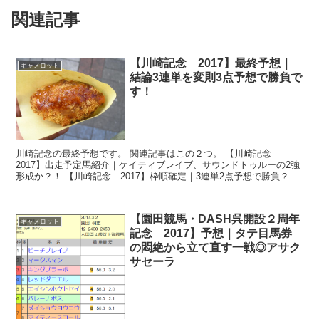
関連記事
【川崎記念 2017】最終予想｜
キャメロット
結論3連単を変則3点予想で勝負で
す！
川崎記念の最終予想です。 関連記事はこの２つ。 【川崎記念
2017】出走予定馬紹介｜ケイティブレイブ、サウンドトゥルーの2強
形成か？！ 【川崎記念 2017】枠順確定｜3連単2点予想で勝負？？
サウンドトゥ...
【園田競馬・DASH呉開設２周年
キャメロット
記念 2017】予想｜タテ目馬券
の悶絶から立て直す一戦◎アサク
サセーラ