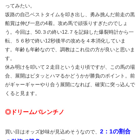
ってみたい。
坂路の自己ベストタイムを叩き出し、勇み挑んだ前走の黒
船賞は伸び一息の4着。攻め馬で頑張りすぎたのでしょ
う。今回は、50.３の終い12.７を記録した爆裂時計から一
転、５６秒で終い12秒後半の攻めを４本消化していま
す。年齢も年齢なので、調教はこれ位の方が良いと思いま
す。
休み明けを叩いて２走目という走り頃ですが、この馬の場
合、展開はピタッとハマるかどうかが勝負のポイント。前
がギャーギャーやり合う展開になれば、確実に突っ込んで
くると見ます。
◎ドリームバレンチノ
2：1の割合
買い目はオッズ妙味が見込めそうなので、