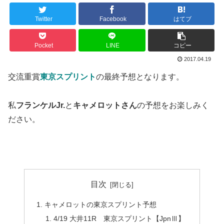
Twitter
Facebook
はてブ
Pocket
LINE
コピー
2017.04.19
交流重賞
東京スプリント
の最終予想となります。
私
フランケルJr.
と
キャメロットさん
の予想をお楽しみく
ださい。
目次
キャメロットの東京スプリント予想
4/19 大井11R 東京スプリント【JpnⅢ】