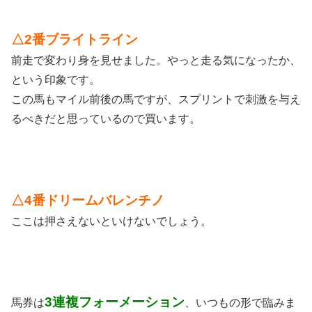
△2番ブライトライン
前走で変わり身を見せました。やっと走る気になったか、
という印象です。
この馬もマイル前後の馬ですが、スプリントで刺激を与え
るべきだと思っているので買います。
△4番ドリームバレンチノ
ここは押さえないといけないでしょう。
3連複フォーメーション
馬券は
、いつもの形で臨みま