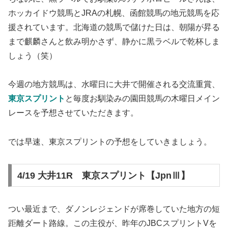
ホッカイドウ競馬とJRAの札幌、函館競馬の地元競馬を応
援されています。北海道の競馬で儲けた日は、朝陽が昇る
まで麒麟さんと飲み明かさず、静かに黒ラベルで乾杯しま
しょう（笑）
今週の地方競馬は、水曜日に大井で開催される交流重賞、
東京スプリント
と毎度お馴染みの園田競馬の木曜日メイン
レースを予想させていただきます。
では早速、東京スプリントの予想をしていきましょう。
4/19 大井11R 東京スプリント【JpnⅢ】
つい最近まで、ダノンレジェンドが席巻していた地方の短
距離ダート路線。この主役が、昨年のJBCスプリントVを