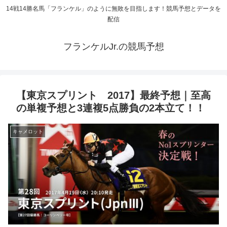
14戦14勝名馬「フランケル」のように無敗を目指します！競馬予想とデータを
配信
フランケルJr.の競馬予想
【東京スプリント 2017】最終予想｜至高
の単複予想と3連複5点勝負の2本立て！！
キャメロット