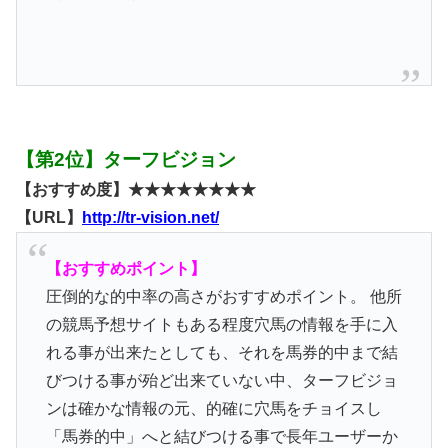
【第2位】ターフビジョン
【おすすめ度】★★★★★★★★
【URL】
http://tr-vision.net/
【おすすめポイント】
圧倒的な的中率の高さがおすすめポイント。 他所
の競馬予想サイトもある程度穴馬の情報を手に入
れる事が出来たとしても、それを馬券的中まで結
びつける事が殆ど出来ていない中、ターフビジョ
ンは確かな情報の元、的確に穴馬をチョイスし
「馬券的中」へと結びつける事で長年ユーザーか