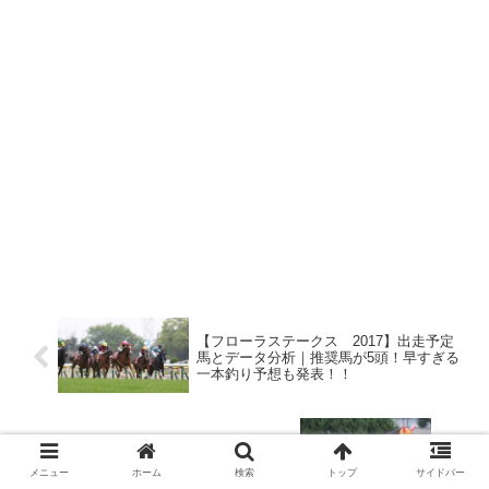
【フローラステークス 2017】出走予定
馬とデータ分析｜推奨馬が5頭！早すぎる
一本釣り予想も発表！！
【園田競馬・闘竜灘特別 2017】予想｜
兵庫大賞典に向けて
メニュー
ホーム
検索
トップ
サイドバー