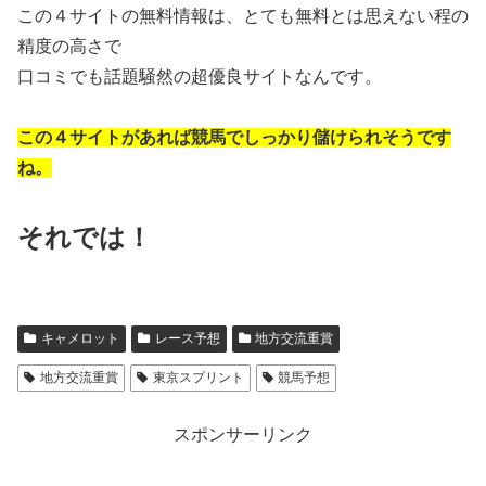
この４サイトの無料情報は、とても無料とは思えない程の
精度の高さで
口コミでも話題騒然の超優良サイトなんです。
この４サイトがあれば競馬でしっかり儲けられそうです
ね。
それでは！
キャメロット
レース予想
地方交流重賞
地方交流重賞
東京スプリント
競馬予想
スポンサーリンク