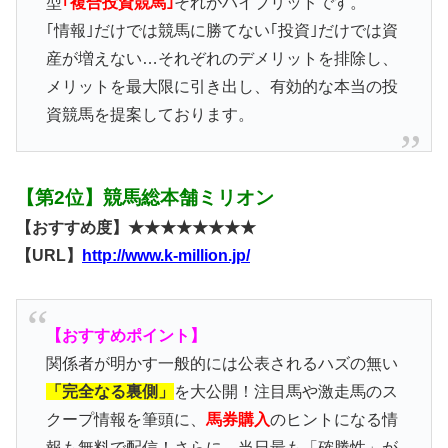
型
｢複合投資競馬｣
それがハイブリッドです。
｢情報｣だけでは競馬に勝てない｢投資｣だけでは資
産が増えない…それぞれのデメリットを排除し、
メリットを最大限に引き出し、有効的な本当の投
資競馬を提案しております。
【第2位】競馬総本舗ミリオン
【おすすめ度】★★★★★★★★
【URL】
http://www.k-million.jp/
【おすすめポイント】
関係者が明かす一般的には公表されるハズの無い
「完全なる裏側」
を大公開！注目馬や激走馬のス
クープ情報を筆頭に、
馬券購入
のヒントになる情
報も無料で配信！さらに、当日最も「確勝性」が