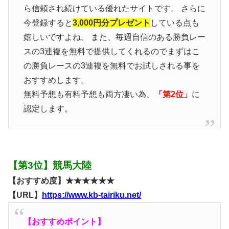
ら信頼され続けている優れたサイトです。 さらに
今登録すると
3,000円分プレゼント
している点も
嬉しいですよね。 また、毎週自信のある勝負レー
スの3連複を無料で提供してくれるのでまずはこ
の勝負レースの3連複を無料でお試しされる事を
おすすめします。
無料予想も有料予想も両方凄い為、
「第2位」
に
認定します。
【第3位】競馬大陸
【おすすめ度】★★★★★★
【URL】
https://www.kb-tairiku.net/
【おすすめポイント】