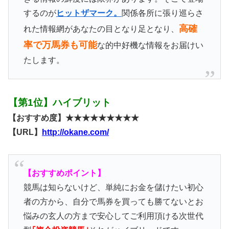
するのが
ヒットザマーク。
関係各所に張り巡らさ
高確
れた情報網があなたの目となり足となり、
率で万馬券も可能
な的中好機な情報をお届けい
たします。
【第1位】ハイブリット
【おすすめ度】★★★★★★★★★
【URL】
http://okane.com/
【おすすめポイント】
競馬は知らないけど、単純にお金を儲けたい初心
者の方から、自分で馬券を買っても勝てないとお
悩みの玄人の方まで安心してご利用頂ける次世代