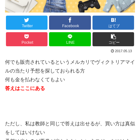
Twitter
Facebook
はてブ
Pocket
LINE
コピー
2017.05.13
何でも販売されているというメルカリでヴィクトリアマイ
ルの当たり予想を探しておられる方
何も金を払わなくてもよい
答えはここにある
ただし、私は教師と同じで答えは出せるが、買い方は真似
をしてはいけない