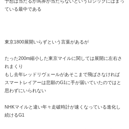
予想は当たるが馬券が当たらないというロジックにはまっ
ている最中である
東京1800展開いらずという言葉があるが
たった200m縮小した東京マイルに関しては展開に左右さ
れまくり
もし去年レッドリヴェールがあそこまで飛ばさなければ
スマートレイアーは悲願のG1に手が届いていたのではと
思わずにいられない
NHKマイルと違い年々走破時計が速くなっている進化し
続けるG1