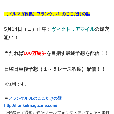
【メルマガ募集】フランケルJr.のここだけの話
5月14日（日）正午：
ヴィクトリアマイル
の爆穴
狙い！
当たれば
100万馬券
を目指す最終予想を配信！！
日曜日単複予想（１～５レース程度）配信！！
※無料です。
⇒
フランケルJr.のここだけの話
http://frankelmagazine.com/
※登録完了通知が迷惑メールフォルダへ届いている可能性