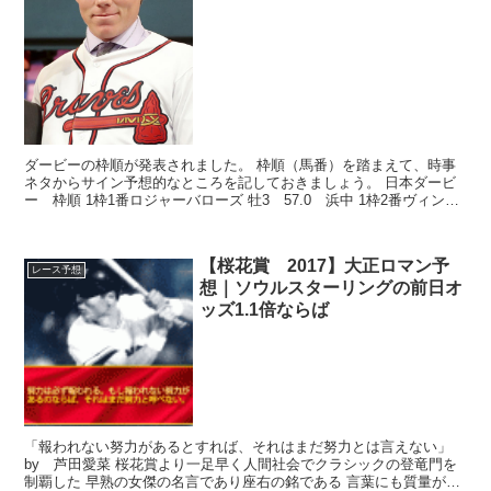
ダービーの枠順が発表されました。 枠順（馬番）を踏まえて、時事
ネタからサイン予想的なところを記しておきましょう。 日本ダービ
ー 枠順 1枠1番ロジャーバローズ 牡3 57.0 浜中 1枠2番ヴィント
牡3 57.0 竹之下 2枠3...
【桜花賞 2017】大正ロマン予
レース予想
想｜ソウルスターリングの前日オ
ッズ1.1倍ならば
「報われない努力があるとすれば、それはまだ努力とは言えない」
by 芦田愛菜 桜花賞より一足早く人間社会でクラシックの登竜門を
制覇した 早熟の女傑の名言であり座右の銘である 言葉にも質量があ