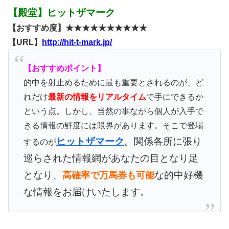
【殿堂】ヒットザマーク
【おすすめ度】★★★★★★★★★★
【URL】
http://hit-t-mark.jp/
【おすすめポイント】
的中を射止めるために最も重要とされるのが、ど
れだけ
最新の情報をリアルタイム
で手にできるか
という点。しかし、当然の事ながら個人が入手で
きる情報の鮮度には限界があります。そこで登場
ヒットザマーク
。関係各所に張り
するのが
巡らされた情報網があなたの目となり足
となり、
な的中好機
高確率で万馬券も可能
な情報をお届けいたします。