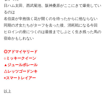
日ハム太田、西武菊池、阪神桑原がここにきて爆発してい
るのは
名伯楽が辛抱強く花が開くのを待ったからに他ならない
同期の才女たちがターフを去った後、消耗戦になる今回
ヒロインの座につくのは最後までしぶとく生き残った馬の
宿命かもしれない
◎アドマイヤリード
○ミッキークイーン
▲ジュールポレール
△レッツゴードンキ
×スマートレイアー
以上