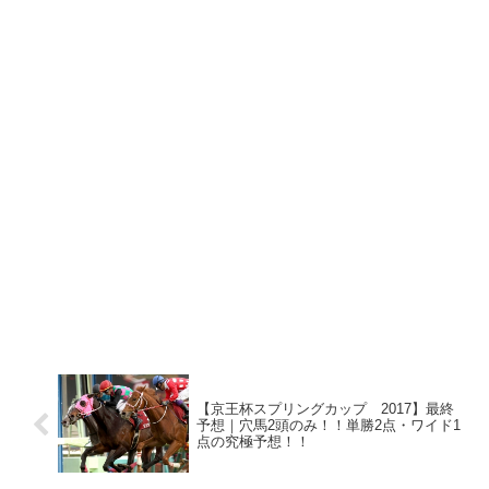
【京王杯スプリングカップ 2017】最終
予想｜穴馬2頭のみ！！単勝2点・ワイド1
点の究極予想！！