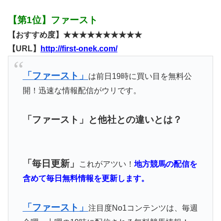
【第1位】ファースト
【おすすめ度】★★★★★★★★★★
【URL】
http://first-onek.com/
「ファースト」
は前日19時に買い目を無料公
開！迅速な情報配信がウリです。
「ファースト」と他社との違いとは？
「毎日更新」
これがアツい！
地方競馬の配信を
含めて毎日無料情報を更新します。
「ファースト」
注目度No1コンテンツは、毎週