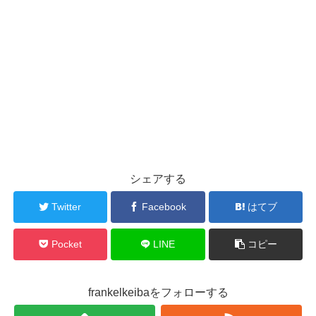
シェアする
Twitter
Facebook
はてブ
Pocket
LINE
コピー
frankelkeibaをフォローする