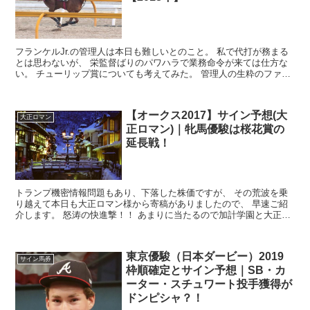
フランケルJr.の管理人は本日も難しいとのこと。 私で代打が務まる
とは思わないが、 栄監督ばりのパワハラで業務命令が来ては仕方な
い。 チューリップ賞についても考えてみた。 管理人の生粋のファン
の方には駄文に見えるかもしれない...
【オークス2017】サイン予想(大
大正ロマン
正ロマン)｜牝馬優駿は桜花賞の
延長戦！
トランプ機密情報問題もあり、下落した株価ですが、 その荒波を乗
り越えて本日も大正ロマン様から寄稿がありましたので、 早速ご紹
介します。 怒涛の快進撃！！ あまりに当たるので加計学園と大正ロ
マンは 安倍昭恵夫人と...
東京優駿（日本ダービー）2019
サイン馬券
枠順確定とサイン予想｜SB・カ
ーター・スチュワート投手獲得が
ドンピシャ？！