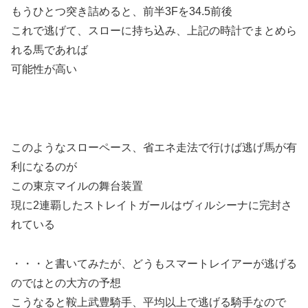
もうひとつ突き詰めると、前半3Fを34.5前後
これで逃げて、スローに持ち込み、上記の時計でまとめら
れる馬であれば
可能性が高い
このようなスローペース、省エネ走法で行けば逃げ馬が有
利になるのが
この東京マイルの舞台装置
現に2連覇したストレイトガールはヴィルシーナに完封さ
れている
・・・と書いてみたが、どうもスマートレイアーが逃げる
のではとの大方の予想
こうなると鞍上武豊騎手、平均以上で逃げる騎手なので