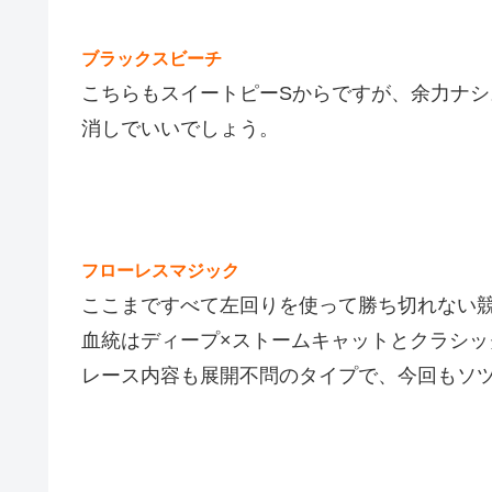
ブラックスビーチ
こちらもスイートピーSからですが、余力ナシ
消しでいいでしょう。
フローレスマジック
ここまですべて左回りを使って勝ち切れない
血統はディープ×ストームキャットとクラシッ
レース内容も展開不問のタイプで、今回もソツ