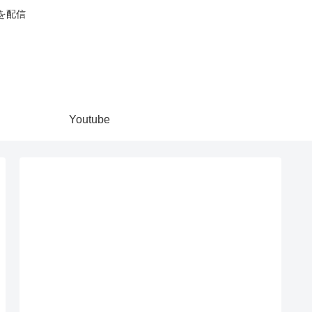
を配信
Youtube