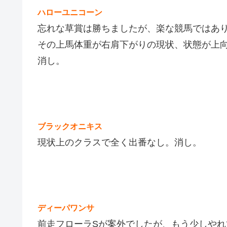
ハローユニコーン
忘れな草賞は勝ちましたが、楽な競馬ではあ
その上馬体重が右肩下がりの現状、状態が上
消し。
ブラックオニキス
現状上のクラスで全く出番なし。消し。
ディーパワンサ
前走フローラSが案外でしたが、もう少しや