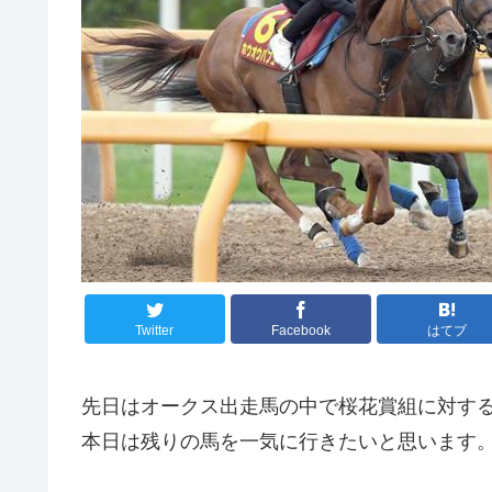
Twitter
Facebook
はてブ
先日はオークス出走馬の中で桜花賞組に対す
本日は残りの馬を一気に行きたいと思います