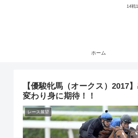
14
ホーム
【優駿牝馬（オークス）2017
変わり身に期待！！
レース展望