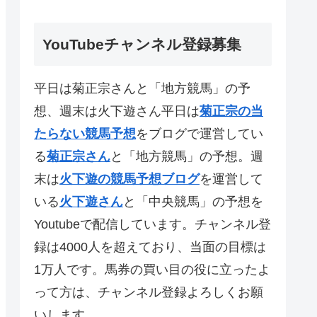
YouTubeチャンネル登録募集
平日は菊正宗さんと「地方競馬」の予
想、週末は火下遊さん平日は
菊正宗の当
たらない競馬予想
をブログで運営してい
る
菊正宗さん
と「地方競馬」の予想。週
末は
火下遊の競馬予想ブログ
を運営して
いる
火下遊さん
と「中央競馬」の予想を
Youtubeで配信しています。チャンネル登
録は4000人を超えており、当面の目標は
1万人です。馬券の買い目の役に立ったよ
って方は、チャンネル登録よろしくお願
いします。