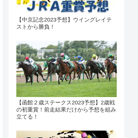
【中京記念2023予想】ウイングレイテ
ストから勝負！
【函館２歳ステークス2023予想】2歳戦
の初重賞！前走結果だけから予想を組み
立てる！