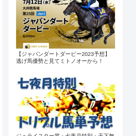
【ジャパンダートダービー2023予想】
逃げ馬優勢と見てミトノオーから！
ジュライスター賞・七夜月特別・天下無