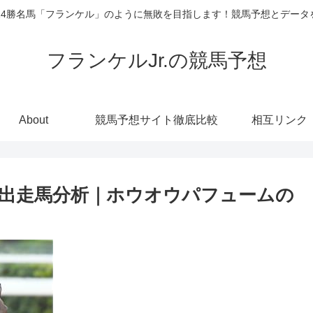
戦14勝名馬「フランケル」のように無敗を目指します！競馬予想とデータ
フランケルJr.の競馬予想
About
競馬予想サイト徹底比較
相互リンク
】出走馬分析｜ホウオウパフュームの