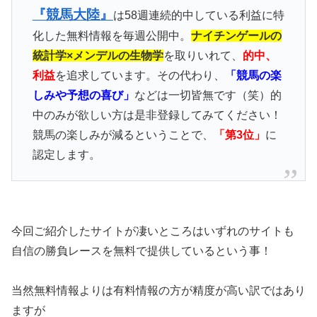
『競馬大陸』
は58週連続的中している利益に特
化した無料情報を毎週公開中。
ナイチンゲールの
統計学×メンデルの生物学
を取りいれて、
的中、
利益
を追求しています。その代わり、
「競馬の楽
しみや予想の喜び」
などは一切皆無です（笑）的
中のみが欲しい方は是非登録してみてください！
競馬の楽しみが減るということで、
「第3位」
に
認定します。
今回ご紹介したサイトが凄いところはいずれのサイトも
自信の勝負レースを無料で提供しているという事！
当然無料情報よりは有料情報の方が精度が高い訳ではあり
ますが