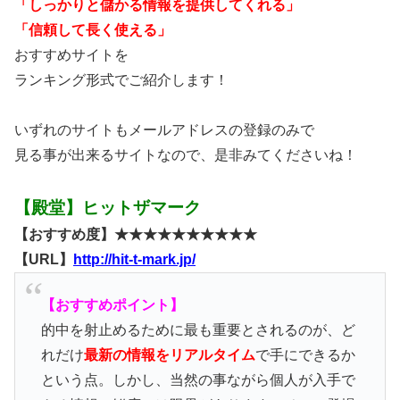
「しっかりと儲かる情報を提供してくれる」
「信頼して長く使える」
おすすめサイトを
ランキング形式でご紹介します！
いずれのサイトもメールアドレスの登録のみで
見る事が出来るサイトなので、是非みてくださいね！
【殿堂】ヒットザマーク
【おすすめ度】★★★★★★★★★★
【URL】
http://hit-t-mark.jp/
【おすすめポイント】
的中を射止めるために最も重要とされるのが、ど
れだけ
最新の情報をリアルタイム
で手にできるか
という点。しかし、当然の事ながら個人が入手で