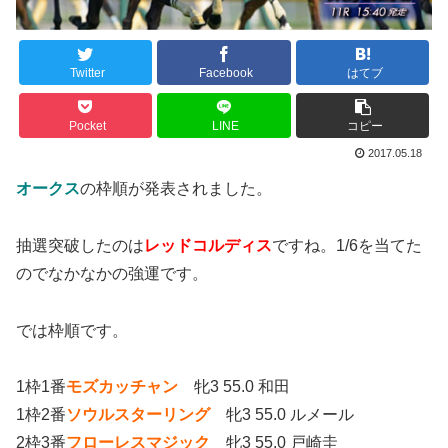
Twitter
Facebook
はてブ
Pocket
LINE
コピー
2017.05.18
オークス
の枠順が発表されました。
抽選突破したのは
レッドコルディス
ですね。1/6を当てた
のでなかなかの強運です。
では枠順です。
1枠1番
モズカッチャン
牝3 55.0 和田
1枠2番
ソウルスターリング
牝3 55.0 ルメール
2枠3番
フローレスマジック
牝3 55.0 戸崎圭