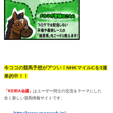
今ココの競馬予想がアツい！NHKマイルCを3連
単的中！！
「KEIBA会議」
はユーザー同士の交流をテーマにした
全く新しい競馬情報サイトです。