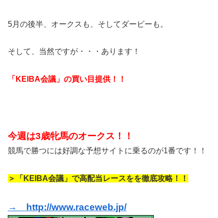
5月の後半、オークスも、そしてダービーも。
そして、当然ですが・・・あります！
「KEIBA会議」の買い目提供！！
今週は3歳牝馬のオークス！！
競馬で勝つには好調な予想サイトに乗るのが1番です！！
＞「KEIBA会議」で高配当レースをを徹底攻略！！
→ http://www.raceweb.jp/