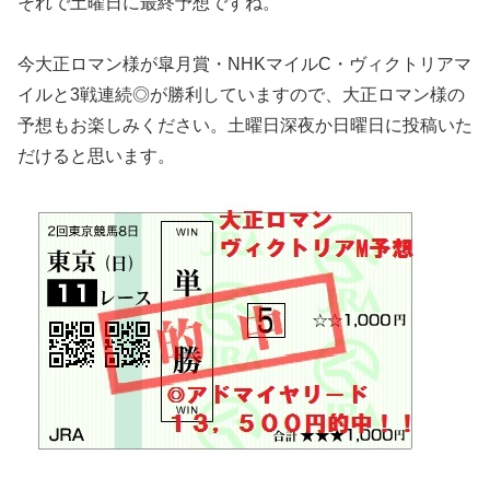
それで土曜日に最終予想ですね。
今大正ロマン様が皐月賞・NHKマイルC・ヴィクトリアマ
イルと3戦連続◎が勝利していますので、大正ロマン様の
予想もお楽しみください。土曜日深夜か日曜日に投稿いた
だけると思います。