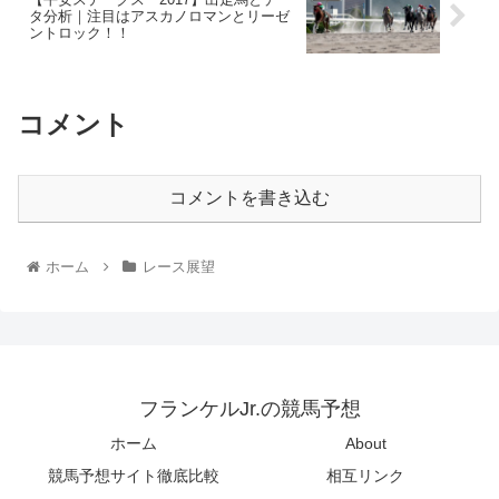
タ分析｜注目はアスカノロマンとリーゼ
ントロック！！
コメント
コメントを書き込む
ホーム
レース展望
フランケルJr.の競馬予想
ホーム
About
競馬予想サイト徹底比較
相互リンク