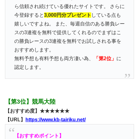
ら信頼され続けている優れたサイトです。 さらに
今登録すると
3,000円分プレゼント
している点も
嬉しいですよね。 また、毎週自信のある勝負レー
スの3連複を無料で提供してくれるのでまずはこ
の勝負レースの3連複を無料でお試しされる事を
おすすめします。
無料予想も有料予想も両方凄い為、
「第2位」
に
認定します。
【第3位】競馬大陸
【おすすめ度】★★★★★★
【URL】
https://www.kb-tairiku.net/
【おすすめポイント】