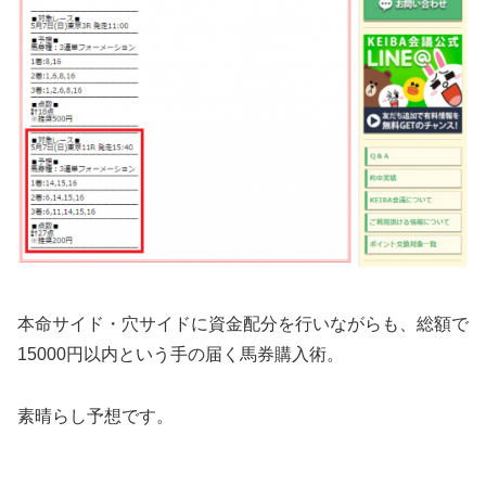
本命サイド・穴サイドに資金配分を行いながらも、総額で
15000円以内という手の届く馬券購入術。
素晴らし予想です。