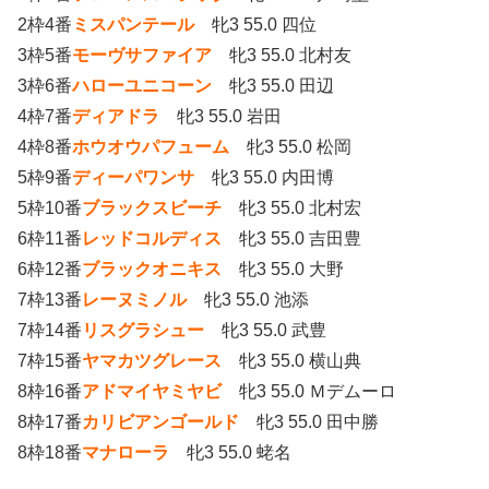
2枠4番
ミスパンテール
牝3 55.0 四位
3枠5番
モーヴサファイア
牝3 55.0 北村友
3枠6番
ハローユニコーン
牝3 55.0 田辺
4枠7番
ディアドラ
牝3 55.0 岩田
4枠8番
ホウオウパフューム
牝3 55.0 松岡
5枠9番
ディーパワンサ
牝3 55.0 内田博
5枠10番
ブラックスビーチ
牝3 55.0 北村宏
6枠11番
レッドコルディス
牝3 55.0 吉田豊
6枠12番
ブラックオニキス
牝3 55.0 大野
7枠13番
レーヌミノル
牝3 55.0 池添
7枠14番
リスグラシュー
牝3 55.0 武豊
7枠15番
ヤマカツグレース
牝3 55.0 横山典
8枠16番
アドマイヤミヤビ
牝3 55.0 Ｍデムーロ
8枠17番
カリビアンゴールド
牝3 55.0 田中勝
8枠18番
マナローラ
牝3 55.0 蛯名