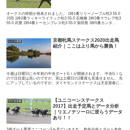
オークスの枠順が発表されました。 1枠1番リリーノーブル牝3 55.0
川田 1枠2番ラッキーライラック牝3 55.0 石橋脩 2枠3番マウレア牝3
55.0 武豊 2枠4番トーセンブレス牝3 55.0 柴田善 3枠5番カンタ...
京都牝馬ステークス2020出走馬
レース展望
紹介｜ここは上り馬から勝負！
今週は日曜日に今年初の中央ダートGⅠが開催されます。 中央GⅠな
ので注目度は高いのですが、実は土曜日の2重賞も見逃せません。 先
にアップしているのですが、ダイヤモンドステークスは天皇賞春に繋
がるレースです。 マラソンレースなのですが、...
【ユニコーンステークス
データ分析
2017】出走予定馬とデータ分析
｜リエノテソーロに逆らうデータ
あり！！
3歳ダート重賞ユニコーンSを見ていきます。 昨年今年とダート本命