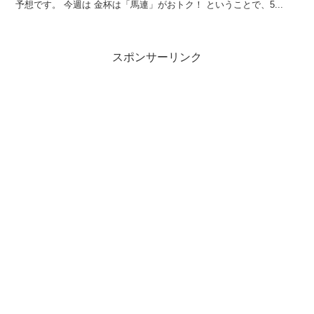
予想です。 今週は 金杯は「馬連」がおトク！ ということで、5...
スポンサーリンク