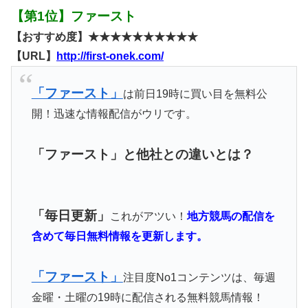
【第1位】ファースト
【おすすめ度】★★★★★★★★★★
【URL】
http://first-onek.com/
「ファースト」
は前日19時に買い目を無料公
開！迅速な情報配信がウリです。
「ファースト」と他社との違いとは？
「毎日更新」
これがアツい！
地方競馬の配信を
含めて毎日無料情報を更新します。
「ファースト」
注目度No1コンテンツは、毎週
金曜・土曜の19時に配信される無料競馬情報！