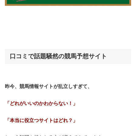
口コミで話題騒然の競馬予想サイト
昨今、競馬情報サイトが乱立しすぎて、
「どれがいいのかわからない！」
「本当に役立つサイトはどれ？」