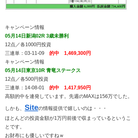
キャンペーン情報
05月14日新潟02R 3歳未勝利
12点／各1000円投資
三連単：03-11-09
的中 1,469,300円
キャンペーン情報
05月14日東京10R 青竜ステークス
12点／各500円投資
三連単：14-08-01
的中 1,417,950円
高額的中を連発しています。先週のMAXは156万でした。
Site
しかも、
の情報提供で嬉しいのは・・・
ほとんどの投資金額が1万円前後で収まっているというこ
とです。
お財布にも優しいですねｗ