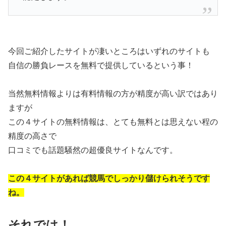
今回ご紹介したサイトが凄いところはいずれのサイトも
自信の勝負レースを無料で提供しているという事！
当然無料情報よりは有料情報の方が精度が高い訳ではあり
ますが
この４サイトの無料情報は、とても無料とは思えない程の
精度の高さで
口コミでも話題騒然の超優良サイトなんです。
この４サイトがあれば競馬でしっかり儲けられそうです
ね。
それでは！