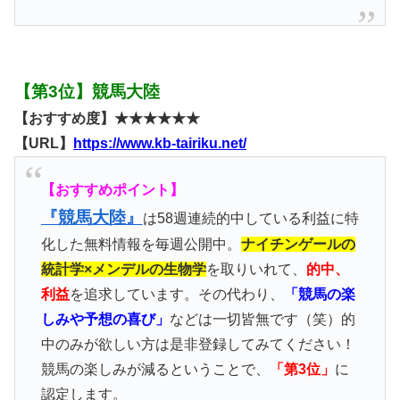
【第3位】競馬大陸
【おすすめ度】★★★★★★
【URL】
https://www.kb-tairiku.net/
【おすすめポイント】
『競馬大陸』
は58週連続的中している利益に特
化した無料情報を毎週公開中。
ナイチンゲールの
統計学×メンデルの生物学
を取りいれて、
的中、
利益
を追求しています。その代わり、
「競馬の楽
しみや予想の喜び」
などは一切皆無です（笑）的
中のみが欲しい方は是非登録してみてください！
競馬の楽しみが減るということで、
「第3位」
に
認定します。