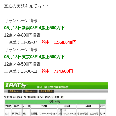
直近の実績を見ても・・・
キャンペーン情報
05月13日新潟08R 4歳上500万下
12点／各800円投資
三連単：11-09-07
的中 1,568,640円
キャンペーン情報
05月13日東京08R 4歳上500万下
12点／各500円投資
三連単：13-08-11
的中 734,600円