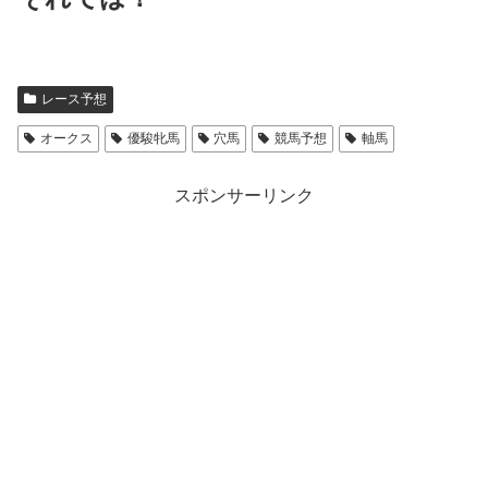
レース予想
オークス
優駿牝馬
穴馬
競馬予想
軸馬
スポンサーリンク