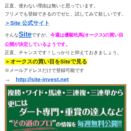
正直、使わない理由は無いと思っています。
フリメでも登録できるのでゼヒ、試してみて欲しいです。
＞Site 公式サイト
Site
そんな
ですが、
今週は優駿牝馬(オークス)の買い目
公開が決定しているようです。
正直、チャンスです！しっかりと抑えておきましょう。
＞オークスの買い目をSiteで見る
※メールアドレスだけで登録可能です
→
http://site-invest.net