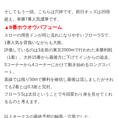
そしてもう一頭。こちらは穴枠です。前日オッズは20倍
超え。単勝7番人気濃厚です。
▲8番ホウオウパフューム
スローの用意ドンが同じ流れになりやすいフローラSで、
1番人気を背負いながらも大敗。
評価しているのは3走前の東京2000mで行われた未勝利戦
（1着）。大外15番から最後方に下げてインからの追走。
3コーナーから4コーナーにかけて動き始めるロングスパ
ート。
直線では残り50mで勝利を確信し最後は流しましたがそれ
でも2着とは0.3差と完封。
フローラSは太目ということで今回変わり身を見せてくれ
るものと考えます。
以上オークスの最終予想の軸馬・穴馬でした。