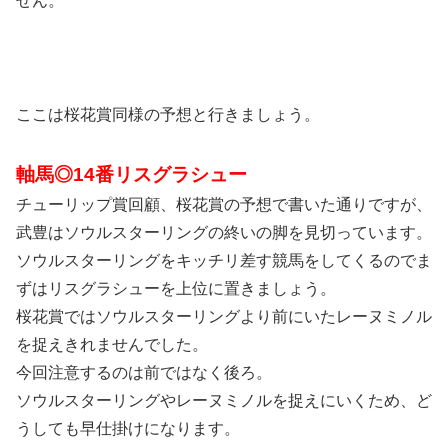
せん。
ここは桜花賞同様の予想と行きましょう。
軸馬◎14番リスグラシュー
チューリップ賞回顧、桜花賞の予想で書いた通りですが、
武豊はソウルスターリングの終いの脚を見切っています。
ソウルスターリングをキッチリ差す競馬をしてくるのでま
ずはリスグラシューを上位に置きましょう。
桜花賞ではソウルスターリングより前にいたレーヌミノル
を捉えきれませんでした。
今回注意するのは前ではなく後ろ。
ソウルスターリングやレーヌミノルを捉えにいくため、ど
うしても早仕掛けになります。