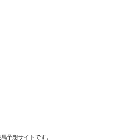
競馬予想サイトです。