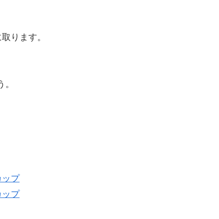
に取ります。
う。