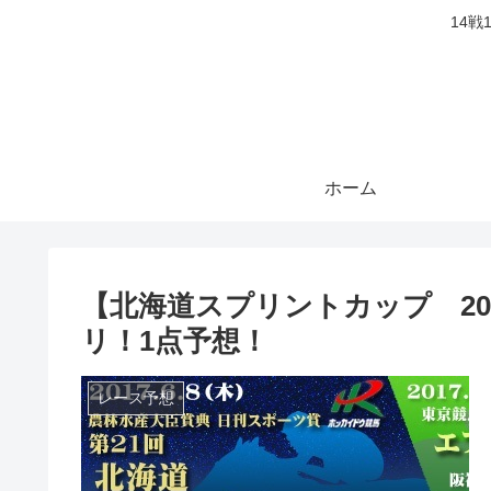
14
ホーム
【北海道スプリントカップ 20
リ！1点予想！
レース予想