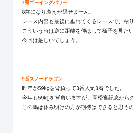
7番ゴーイングパワー
8歳になり衰えが隠せません。
レース内容も最後に垂れてくるレースで、粘
こういう時は逆に距離を伸ばして様子を見た
今回は厳しいでしょう。
9番スノードラゴン
昨年が59kgを背負って3番人気3着でした。
今年も59kgを背負いますが、高松宮記念から
この馬は休み明けの方が期待はできると思う