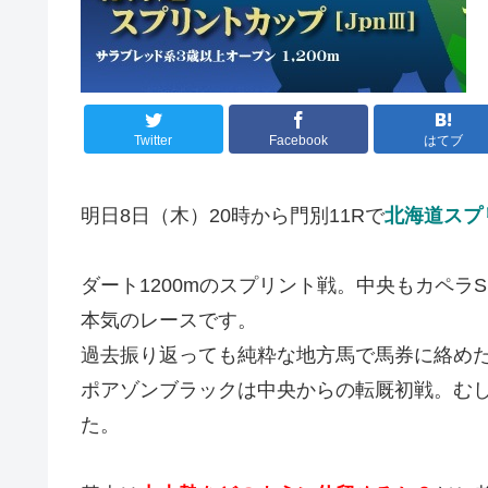
Twitter
Facebook
はてブ
明日8日（木）20時から門別11Rで
北海道スプ
ダート1200mのスプリント戦。中央もカペラ
本気のレースです。
過去振り返っても純粋な地方馬で馬券に絡め
ポアゾンブラックは中央からの転厩初戦。む
た。