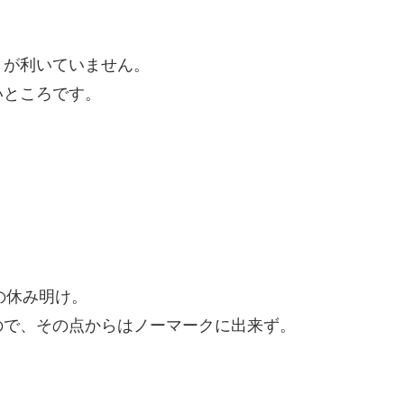
りが利いていません。
いところです。
の休み明け。
ので、その点からはノーマークに出来ず。