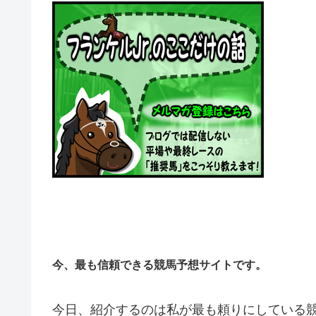
今、最も信頼できる競馬予想サイトです。
今日、紹介するのは私が最も頼りにしている