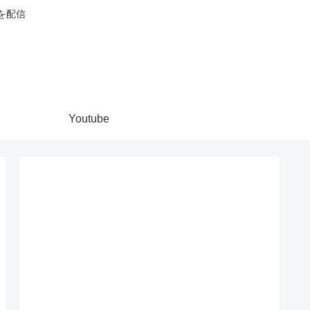
を配信
Youtube