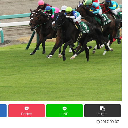
Pocket
LINE
コピー
2017.09.07