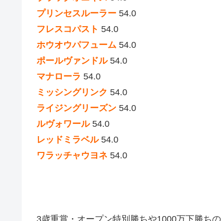
プリンセスルーラー
54.0
フレスコパスト
54.0
ホウオウパフューム
54.0
ポールヴァンドル
54.0
マナローラ
54.0
ミッシングリンク
54.0
ライジングリーズン
54.0
ルヴォワール
54.0
レッドミラベル
54.0
ワラッチャウヨネ
54.0
3歳重賞・オープン特別勝ちや1000万下勝ち