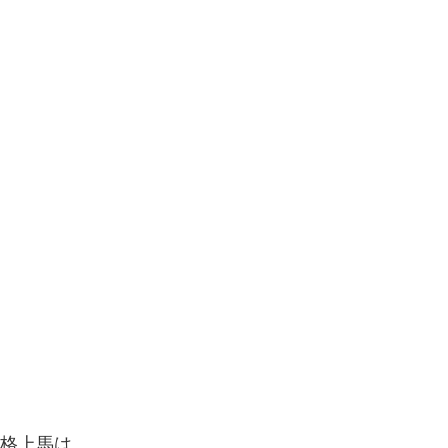
の格上馬は、