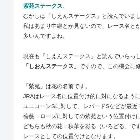
紫苑ステークス
、
むかしは「しえんステークス」と読んでいま
私はあまり中継とか見ないので、レース名と
多いんですよね。
現在も「しえんステークス」と読んでいらっ
「しおんステークス」
ですので、この機会に
「紫苑」は花の名前です。
JRAはレース名に位置付け的に対になるよう
ユニコーンSに対して、レパードSなどが最近
薔薇＝ローズに対しての紫苑という位置付け
どちらも秋の花＝秋華を彩る（いろどる、で
レースとしての位置付けとなります。