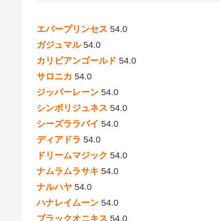
エバープリンセス
54.0
ガジュマル
54.0
カリビアンゴールド
54.0
サロニカ
54.0
ジッパーレーン
54.0
シンボリジュネス
54.0
シーズララバイ
54.0
ディアドラ
54.0
ドリームマジック
54.0
ナムラムラサキ
54.0
ナルハヤ
54.0
ハナレイムーン
54.0
ブラックオニキス
54.0