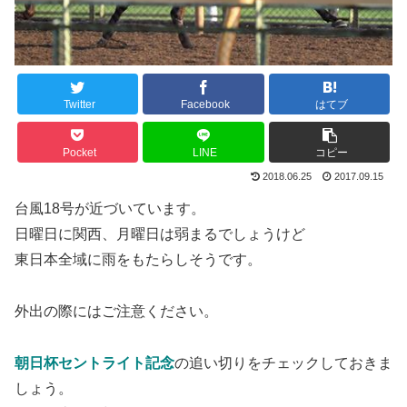
Twitter
Facebook
はてブ
Pocket
LINE
コピー
2018.06.25
2017.09.15
台風18号が近づいています。
日曜日に関西、月曜日は弱まるでしょうけど
東日本全域に雨をもたらしそうです。
外出の際にはご注意ください。
朝日杯セントライト記念
の追い切りをチェックしておきま
しょう。