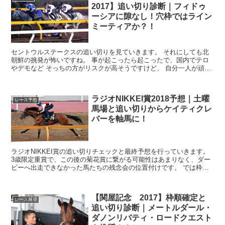
2017】追い切り診断｜フィドゥ
ーシアに隙なし！穴枠ではライン
ミーティアか？！
セントウルステークスの追い切りを見ていきます。 それにしても北
朝鮮の挑発が怖いですね。 事が起こったら起こったで、国内でテロ
やデモなど そっちの方がリスクが高そうですけど、 自分一人が頑張
ってもどうしようもないことなので、 な...
ラジオNIKKEI賞2018予想｜土曜
レース予想
馬場と追い切りからケイティクレ
バーを軸馬に！
ラジオNIKKEI賞の追い切りチェックと最終予想を行っていきます。
3歳限定重賞で、この後の菊花賞に繋がる可能性はあまりなく、ダー
ビーへ出走できなかった馬たちの残念会の位置付けです。 では枠順
を確認しておきましょう。 と、...
【関屋記念 2017】枠順確定と
レース展望
追い切り診断｜メートルダール・
ダノンリバティ・ロードクエスト