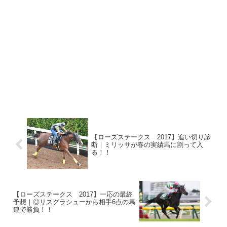
【ローズステークス 2017】追い切り診
断｜ミリッサが春の実績馬に割って入
る！！
【ローズステークス 2017】一応の最終
予想｜◎リスグラシューから相手6点の馬
連で勝負！！