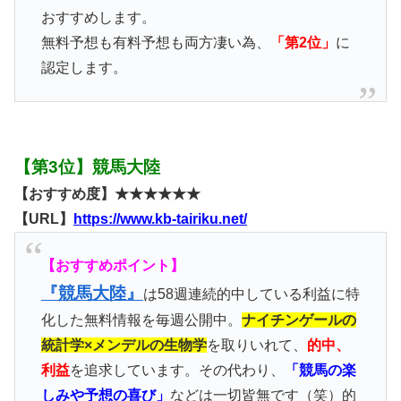
おすすめします。
無料予想も有料予想も両方凄い為、
「第2位」
に
認定します。
【第3位】競馬大陸
【おすすめ度】★★★★★★
【URL】
https://www.kb-tairiku.net/
【おすすめポイント】
『競馬大陸』
は58週連続的中している利益に特
化した無料情報を毎週公開中。
ナイチンゲールの
統計学×メンデルの生物学
を取りいれて、
的中、
利益
を追求しています。その代わり、
「競馬の楽
しみや予想の喜び」
などは一切皆無です（笑）的