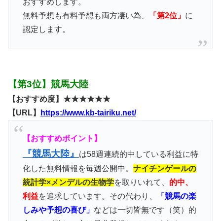
おすすめします。
無料予想も有料予想も両方凄い為、
「第2位」
に
認定します。
【第3位】競馬大陸
【おすすめ度】★★★★★★
【URL】
https://www.kb-tairiku.net/
【おすすめポイント】
『競馬大陸』
は58週連続的中している利益に特
化した無料情報を毎週公開中。
ナイチンゲールの
統計学×メンデルの生物学
を取りいれて、
的中、
利益
を追求しています。その代わり、
「競馬の楽
しみや予想の喜び」
などは一切皆無です（笑）的