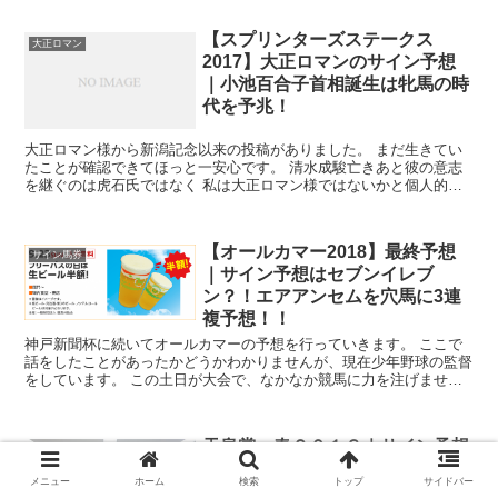
【スプリンターズステークス
大正ロマン
2017】大正ロマンのサイン予想
｜小池百合子首相誕生は牝馬の時
代を予兆！
大正ロマン様から新潟記念以来の投稿がありました。 まだ生きてい
たことが確認できてほっと一安心です。 清水成駿亡きあと彼の意志
を継ぐのは虎石氏ではなく 私は大正ロマン様ではないかと個人的に
は思っております。 皐月賞を◎...
【オールカマー2018】最終予想
サイン馬券
｜サイン予想はセブンイレブ
ン？！エアアンセムを穴馬に3連
複予想！！
神戸新聞杯に続いてオールカマーの予想を行っていきます。 ここで
話をしたことがあったかどうかわかりませんが、現在少年野球の監督
をしています。 この土日が大会で、なかなか競馬に力を注げません
が、気持ちの切り替えはやりやすいので、集中して...
天皇賞・春２０１８｜サイン予想
大正ロマン
｜鉄人ならぬ、鉄腕ダッシュの山
メニュー
ホーム
検索
トップ
サイドバー
口メンバーが衝撃の書類送検！プ