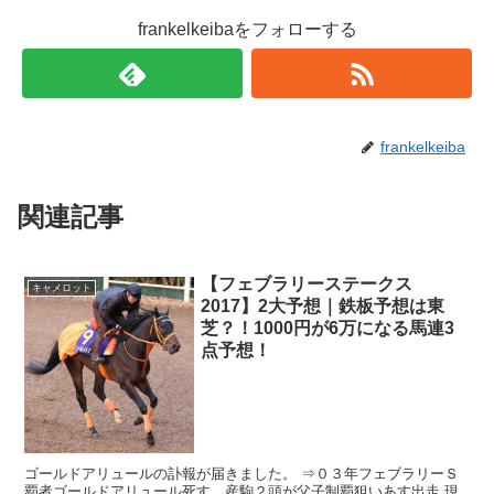
frankelkeibaをフォローする
frankelkeiba
関連記事
【フェブラリーステークス
キャメロット
2017】2大予想｜鉄板予想は東
芝？！1000円が6万になる馬連3
点予想！
ゴールドアリュールの訃報が届きました。 ⇒０３年フェブラリーＳ
覇者ゴールドアリュール死す 産駒２頭が父子制覇狙いあす出走 現