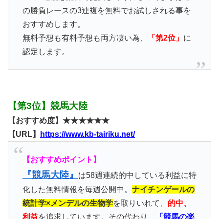
の勝負レースの3連複を無料でお試しされる事を
おすすめします。
無料予想も有料予想も両方凄い為、
「第2位」
に
認定します。
【第3位】競馬大陸
【おすすめ度】★★★★★★
【URL】
https://www.kb-tairiku.net/
【おすすめポイント】
『競馬大陸』
は58週連続的中している利益に特
化した無料情報を毎週公開中。
ナイチンゲールの
統計学×メンデルの生物学
を取りいれて、
的中、
利益
を追求しています。その代わり、
「競馬の楽