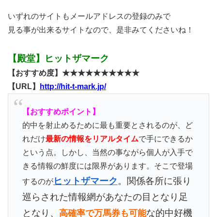
いずれのサイトもメールアドレスの登録のみで
見る事が出来るサイトなので、是非みてくださいね！
【殿堂】ヒットザマーク
【おすすめ度】★★★★★★★★★★
【URL】
http://hit-t-mark.jp/
【おすすめポイント】
的中を射止めるために最も重要とされるのが、ど
れだけ
最新の情報をリアルタイム
で手にできるか
という点。しかし、当然の事ながら個人が入手で
きる情報の鮮度には限界があります。そこで登場
ヒットザマーク
。関係各所に張り
するのが
巡らされた情報網があなたの目となり足
となり、
な的中好機
高確率で万馬券も可能