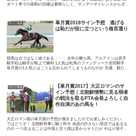
ダート界での産駒の活躍は素晴らしく、サンデーサイレンスからダー
トの亜流を形成した功績は大きいのではないで...
皐月賞2018サイン予想 逃げる
サイン馬券
は恥だが役に立つという格言通り
競馬は点ではなく線である・・・ 去年の勝ち馬、アルアインは若手
騎手松山騎手が鞍上で勝利 1人気は牝馬のファンディーナ岩田騎手
皐月賞の1人気とはこうも忘れられてしまうものなのか 先週、観たも
のを感嘆せしめた豪脚アーモンド...
【皐月賞2017】大正ロマンのサ
サイン馬券
イン予想｜北朝鮮情勢に見る弱者
の戦法を取るPTA会長よろしく自
作自演のあの馬を！
大正ロマン様の皐月賞の予想が届きましたのでお楽しみください。
ではどうぞ！ 北朝鮮有事に騒ぐ昨今 余談の許さない状況ではあるも
のの 一つ言えることは中国と言う国は昔からそうだが やはり張子の
虎であるということか ...