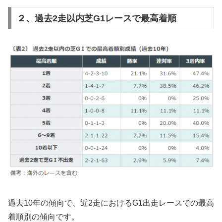
２、過去2走以内芝G1レースで最高着順
過去10年の傾向で、近2走におけるG1出走レースでの最高
着順別の傾向です。