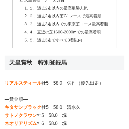
１、過去2走以内の最高単勝人気
２、過去2走以内芝G1レースで最高着順
３、過去3走以内での東京芝コース最高着順
４、直近の芝1600-2000mでの最高着順
５、過去3走ですべて3着以内
天皇賞秋 特別登録馬
リアルスティール
牡5 58.0 矢作（優先出走）
—賞金順—
キタサンブラック
牡5 58.0 清水久
サトノクラウン
牡5 58.0 堀
ネオリアリズム
牡6 58.0 堀