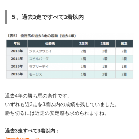
５、過去3走ですべて3着以内
過去4年の勝ち馬の条件です。
いずれも近3走を3着以内の成績を残していました。
勝ち切るには近走の安定感も求められますね。
過去3走すべて3着以内：