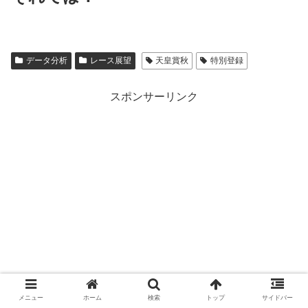
データ分析
レース展望
天皇賞秋
特別登録
スポンサーリンク
メニュー
ホーム
検索
トップ
サイドバー