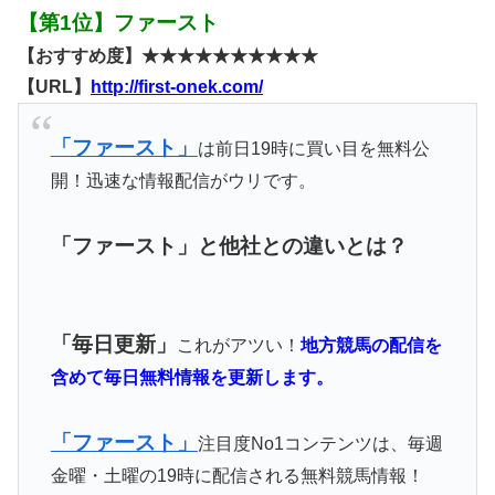
【第1位】ファースト
【おすすめ度】★★★★★★★★★★
【URL】
http://first-onek.com/
「ファースト」
は前日19時に買い目を無料公
開！迅速な情報配信がウリです。
「ファースト」と他社との違いとは？
「毎日更新」
これがアツい！
地方競馬の配信を
含めて毎日無料情報を更新します。
「ファースト」
注目度No1コンテンツは、毎週
金曜・土曜の19時に配信される無料競馬情報！