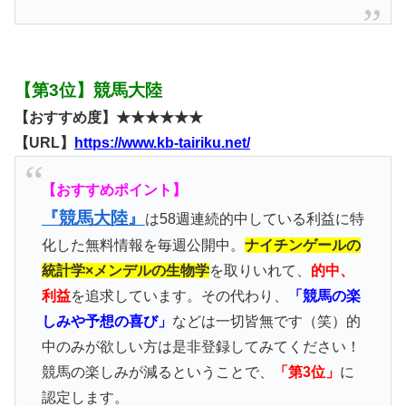
【第3位】競馬大陸
【おすすめ度】★★★★★★
【URL】
https://www.kb-tairiku.net/
【おすすめポイント】
『競馬大陸』
は58週連続的中している利益に特
化した無料情報を毎週公開中。
ナイチンゲールの
統計学×メンデルの生物学
を取りいれて、
的中、
利益
を追求しています。その代わり、
「競馬の楽
しみや予想の喜び」
などは一切皆無です（笑）的
中のみが欲しい方は是非登録してみてください！
競馬の楽しみが減るということで、
「第3位」
に
認定します。