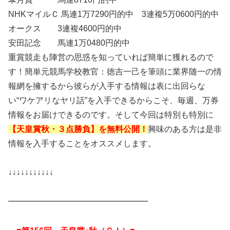
NHKマイルＣ 馬連1万7290円的中 3連複5万0600円的中
オークス 3連複4600円的中
安田記念 馬連1万0480円的中
重賞競走も陣営の思惑を知っていれば簡単に獲れるので
す！簡単元競馬学校教官：徳吉一己を筆頭に業界随一の情
報網を擁するから彼らが入手する情報は表に出回らな
い“ワケアリなヤリ話”を入手できるからこそ、毎週、万券
情報をお届けできるのです。そして今回は特別も特別に
【天皇賞秋・３点勝負】を無料公開！
興味のある方は是非
情報を入手することをオススメします。
↓↓↓↓↓↓↓↓↓↓↓
━━━━━━━━━━━━━━━━━