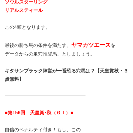
ソウルスターリング
リアルスティール
この4頭となります。
ヤマカツエース
最後の勝ち馬の条件を満たす、
を
データからの単穴推奨馬、としましょう。
キタサンブラック陣営が一番恐る穴馬は？【天皇賞秋・３
点無料】
━━━━━━━━━━━━━━━━━
■第156回 天皇賞･秋（ＧＩ）■
自信のペナルティ付き！もし、この