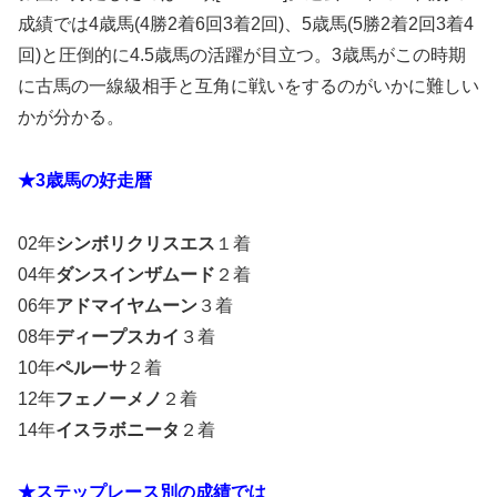
成績では4歳馬(4勝2着6回3着2回)、5歳馬(5勝2着2回3着4
回)と圧倒的に4.5歳馬の活躍が目立つ。3歳馬がこの時期
に古馬の一線級相手と互角に戦いをするのがいかに難しい
かが分かる。
★3歳馬の好走暦
02年
シンボリクリスエス
１着
04年
ダンスインザムード
２着
06年
アドマイヤムーン
３着
08年
ディープスカイ
３着
10年
ペルーサ
２着
12年
フェノーメノ
２着
14年
イスラボニータ
２着
★ステップレース別の成績では