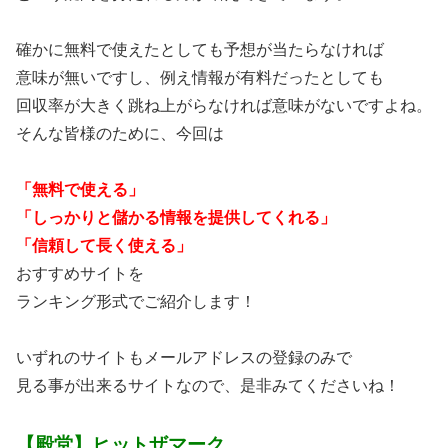
確かに無料で使えたとしても予想が当たらなければ
意味が無いですし、例え情報が有料だったとしても
回収率が大きく跳ね上がらなければ意味がないですよね。
そんな皆様のために、今回は
「無料で使える」
「しっかりと儲かる情報を提供してくれる」
「信頼して長く使える」
おすすめサイトを
ランキング形式でご紹介します！
いずれのサイトもメールアドレスの登録のみで
見る事が出来るサイトなので、是非みてくださいね！
【殿堂】ヒットザマーク