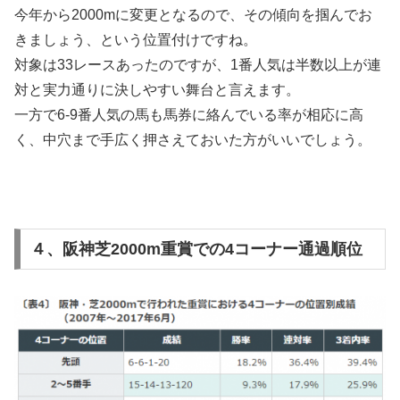
今年から2000mに変更となるので、その傾向を掴んでお
きましょう、という位置付けですね。
対象は33レースあったのですが、1番人気は半数以上が連
対と実力通りに決しやすい舞台と言えます。
一方で6-9番人気の馬も馬券に絡んでいる率が相応に高
く、中穴まで手広く押さえておいた方がいいでしょう。
４、阪神芝2000m重賞での4コーナー通過順位