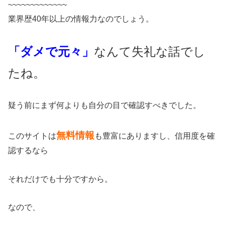
~~~~~~~~~~~~~
業界歴40年以上の情報力なのでしょう。
「ダメで元々」
なんて失礼な話でし
たね。
疑う前にまず何よりも自分の目で確認すべきでした。
無料情報
このサイトは
も豊富にありますし、信用度を確
認するなら
それだけでも十分ですから。
なので、