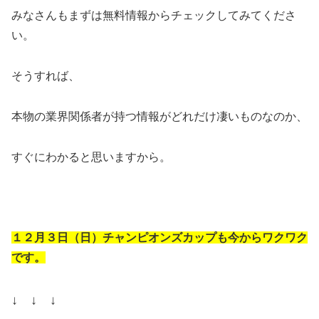
みなさんもまずは無料情報からチェックしてみてくださ
い。
そうすれば、
本物の業界関係者が持つ情報がどれだけ凄いものなのか、
すぐにわかると思いますから。
１２月３日（日）チャンピオンズカップも今からワクワク
です。
↓ ↓ ↓