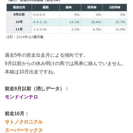
過去5年の前走出走月による傾向です。
9月以前からの休み明けの馬では馬券に絡んでいません。
本線は10月出走ですね。
前走9月以前（消しデータ）：
モンドインテロ
前走10月：
サトノクロニクル
スーパーマックス