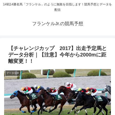
14戦14勝名馬「フランケル」のように無敗を目指します！競馬予想とデータを
配信
フランケルJr.の競馬予想
【チャレンジカップ 2017】出走予定馬と
データ分析｜【注意】今年から2000mに距
離変更！！
データ分析