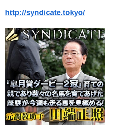
http://syndicate.tokyo/