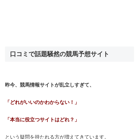
口コミで話題騒然の競馬予想サイト
昨今、競馬情報サイトが乱立しすぎて、
「どれがいいのかわからない！」
「本当に役立つサイトはどれ？」
という疑問を持たれる方が増えてきています。