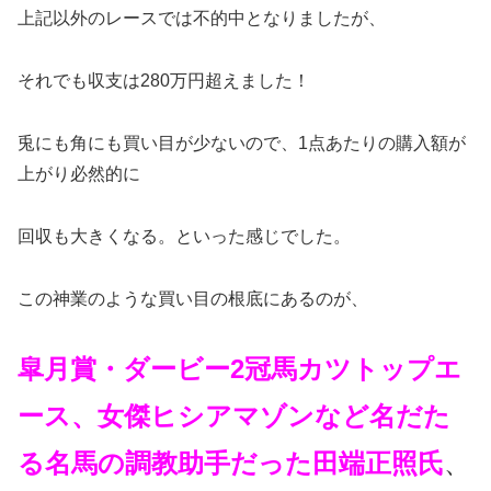
上記以外のレースでは不的中となりましたが、
それでも収支は280万円超えました！
兎にも角にも買い目が少ないので、1点あたりの購入額が
上がり必然的に
回収も大きくなる。といった感じでした。
この神業のような買い目の根底にあるのが、
皐月賞・ダービー2冠馬カツトップエ
ース、女傑ヒシアマゾンなど名だた
る名馬の調教助手だった田端正照氏
、