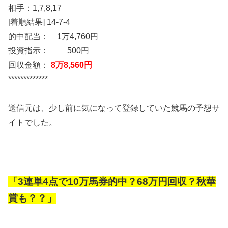
相手：1,7,8,17
[着順結果] 14-7-4
的中配当： 1万4,760円
投資指示： 500円
回収金額：
8万8,560円
*************
送信元は、少し前に気になって登録していた競馬の予想サ
イトでした。
「3連単4点で10万馬券的中？68万円回収？秋華
賞も？？」