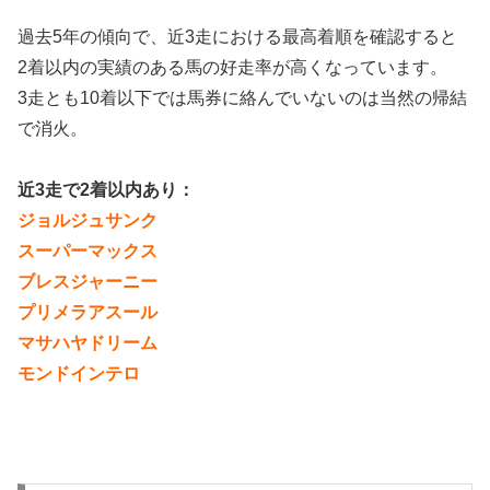
過去5年の傾向で、近3走における最高着順を確認すると
2着以内の実績のある馬の好走率が高くなっています。
3走とも10着以下では馬券に絡んでいないのは当然の帰結
で消火。
近3走で2着以内あり：
ジョルジュサンク
スーパーマックス
ブレスジャーニー
プリメラアスール
マサハヤドリーム
モンドインテロ