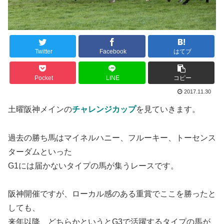
Twitter
Facebook
はてブ
Pocket
LINE
コピー
2017.11.30
土曜阪神メインの
チャレンジカップ
を見ていきます。
過去の勝ち馬はマイネルハニー、フルーキー、トーセンス
ターダムといった
G1には届かないタイプの馬が集うレースです。
阪神開催ですが、ローカル感のある重賞でここを勝ったと
しても、
来年以降、どちらかというとG3で活躍するタイプの馬が