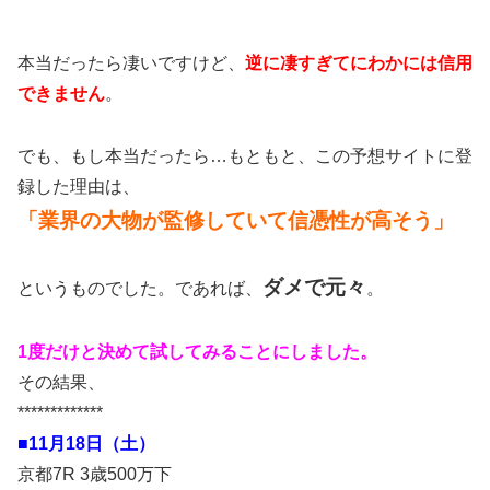
本当だったら凄いですけど、
逆に凄すぎてにわかには信用
できません
。
でも、もし本当だったら…もともと、この予想サイトに登
録した理由は、
「業界の大物が監修していて信憑性が高そう」
ダメで元々
というものでした。であれば、
。
1度だけと決めて試してみることにしました。
その結果、
*************
■11月18日（土）
京都7R 3歳500万下