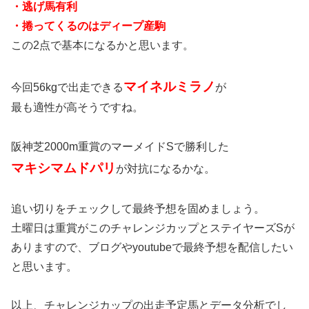
・逃げ馬有利
・捲ってくるのはディープ産駒
この2点で基本になるかと思います。
マイネルミラノ
今回56kgで出走できる
が
最も適性が高そうですね。
阪神芝2000m重賞のマーメイドSで勝利した
マキシマムドパリ
が対抗になるかな。
追い切りをチェックして最終予想を固めましょう。
土曜日は重賞がこのチャレンジカップとステイヤーズSが
ありますので、ブログやyoutubeで最終予想を配信したい
と思います。
以上、チャレンジカップの出走予定馬とデータ分析でし