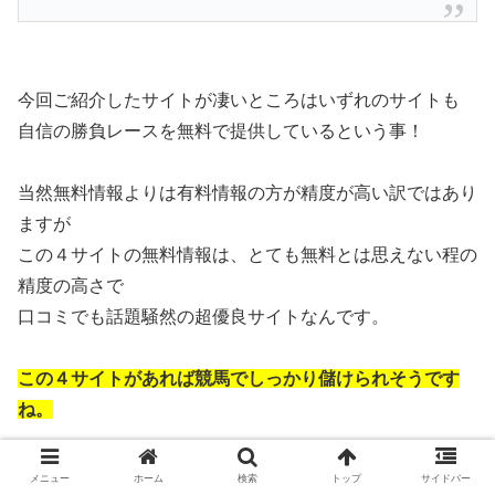
今回ご紹介したサイトが凄いところはいずれのサイトも
自信の勝負レースを無料で提供しているという事！
当然無料情報よりは有料情報の方が精度が高い訳ではあり
ますが
この４サイトの無料情報は、とても無料とは思えない程の
精度の高さで
口コミでも話題騒然の超優良サイトなんです。
この４サイトがあれば競馬でしっかり儲けられそうです
ね。
それでは！
メニュー
ホーム
検索
トップ
サイドバー