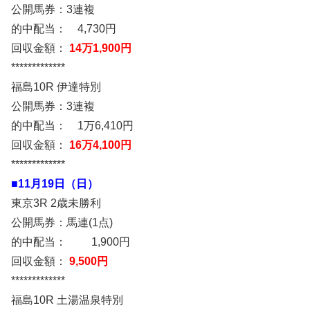
公開馬券：3連複
的中配当： 4,730円
回収金額：
14万1,900円
*************
福島10R 伊達特別
公開馬券：3連複
的中配当： 1万6,410円
回収金額：
16万4,100円
*************
■11月19日（日）
東京3R 2歳未勝利
公開馬券：馬連(1点)
的中配当： 1,900円
回収金額：
9,500円
*************
福島10R 土湯温泉特別