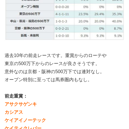
過去10年の前走レースです。重賞からのローテや
東京の500万下からのレースが良さそうです。
意外なのは京都・阪神の500万下では連対なし。
オープン特別に至っては馬券圏内もなし。
前走重賞：
アサクサゲンキ
カシアス
ケイアイノーテック
ケイティクレバー