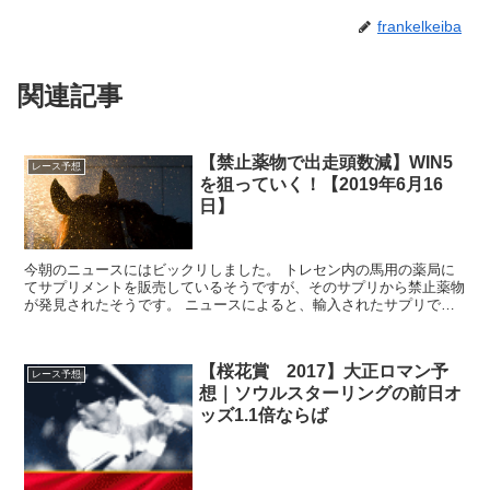
frankelkeiba
関連記事
【禁止薬物で出走頭数減】WIN5
レース予想
を狙っていく！【2019年6月16
日】
今朝のニュースにはビックリしました。 トレセン内の馬用の薬局に
てサプリメントを販売しているそうですが、そのサプリから禁止薬物
が発見されたそうです。 ニュースによると、輸入されたサプリで、
使用可能かどうかの検査を依頼したが結果の出てい...
【桜花賞 2017】大正ロマン予
レース予想
想｜ソウルスターリングの前日オ
ッズ1.1倍ならば