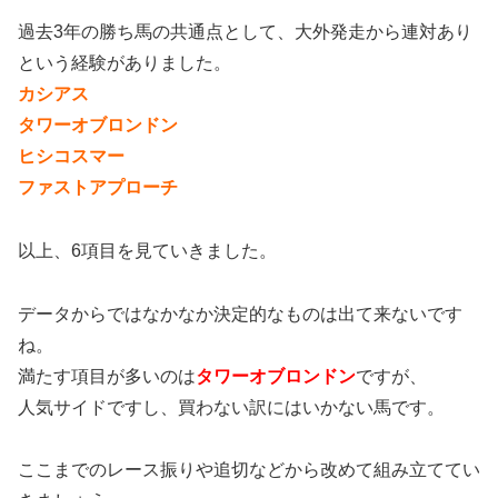
過去3年の勝ち馬の共通点として、大外発走から連対あり
という経験がありました。
カシアス
タワーオブロンドン
ヒシコスマー
ファストアプローチ
以上、6項目を見ていきました。
データからではなかなか決定的なものは出て来ないです
ね。
満たす項目が多いのは
タワーオブロンドン
ですが、
人気サイドですし、買わない訳にはいかない馬です。
ここまでのレース振りや追切などから改めて組み立ててい