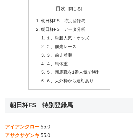
目次
朝日杯FS 特別登録馬
朝日杯FS データ分析
１、単勝人気・オッズ
２、前走レース
３、前走着順
４、馬体重
５、新馬戦を1番人気で勝利
６、大外枠から連対あり
朝日杯FS 特別登録馬
アイアンクロー
55.0
アサクサゲンキ
55.0