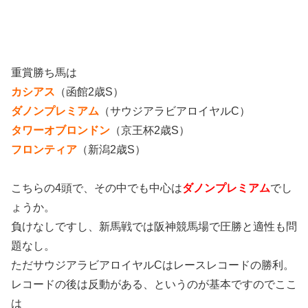
重賞勝ち馬は
カシアス
（函館2歳S）
ダノンプレミアム
（サウジアラビアロイヤルC）
タワーオブロンドン
（京王杯2歳S）
フロンティア
（新潟2歳S）
こちらの4頭で、その中でも中心は
ダノンプレミアム
でし
ょうか。
負けなしですし、新馬戦では阪神競馬場で圧勝と適性も問
題なし。
ただサウジアラビアロイヤルCはレースレコードの勝利。
レコードの後は反動がある、というのが基本ですのでここ
は