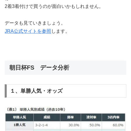
2着3着付けで買うのが面白いかもしれません。
データも見ていきましょう。
JRA公式サイトを参照
します。
朝日杯FS データ分析
１、単勝人気・オッズ