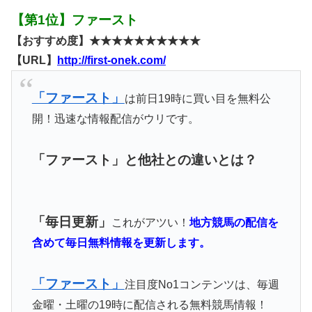
【第1位】ファースト
【おすすめ度】★★★★★★★★★★
【URL】
http://first-onek.com/
「ファースト」
は前日19時に買い目を無料公
開！迅速な情報配信がウリです。
「ファースト」と他社との違いとは？
「毎日更新」
これがアツい！
地方競馬の配信を
含めて毎日無料情報を更新します。
「ファースト」
注目度No1コンテンツは、毎週
金曜・土曜の19時に配信される無料競馬情報！