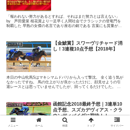
「報われない努力があるとすれば、それはまだ努力とは言えない」
by 芦田愛菜 桜花賞より一足早く人間社会でクラシックの登竜門を
制覇した 早熟の女傑の名言であり座右の銘である 言葉にも質量があ
るとすればまさに重みが違う ...
【金鯱賞】スワーヴリチャード消
レース予想
し！3連複10点予想【2018年】
本日の中山牝馬Sはマキシマムドパリから入って撃沈。 全く追う気が
なかったですね。 馬の仕上がりが良かっただけに、顔見せようの引
退レースとは思っていませんでしたが、回ってくるだけでした。 納
得は出来ませんが、引退レースの難しさが...
函館記念2018最終予想｜3連単10
レース予想
点予想、スズカデヴィアス・クラ
ウンディバイダに期待！！
メニュー
ホーム
検索
トップ
サイドバー