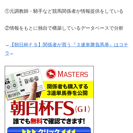
①元調教師・騎手など競馬関係者が情報提供をしている
②情報をもとに独自で構築しているデータベースで分析
→
【朝日杯ＦＳ】関係者が買う『３連単勝負馬券』はコチ
ラ
←