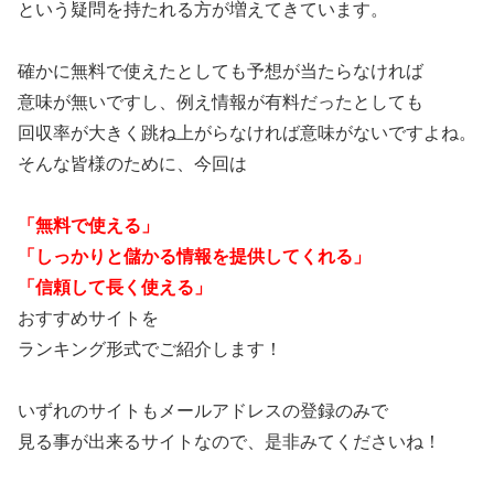
という疑問を持たれる方が増えてきています。
確かに無料で使えたとしても予想が当たらなければ
意味が無いですし、例え情報が有料だったとしても
回収率が大きく跳ね上がらなければ意味がないですよね。
そんな皆様のために、今回は
「無料で使える」
「しっかりと儲かる情報を提供してくれる」
「信頼して長く使える」
おすすめサイトを
ランキング形式でご紹介します！
いずれのサイトもメールアドレスの登録のみで
見る事が出来るサイトなので、是非みてくださいね！