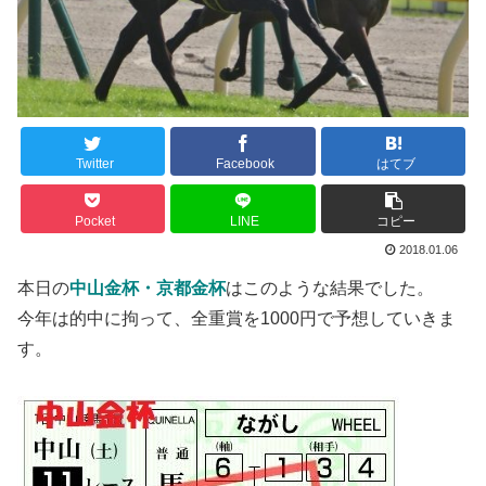
Twitter
Facebook
はてブ
Pocket
LINE
コピー
2018.01.06
本日の
中山金杯・京都金杯
はこのような結果でした。
今年は的中に拘って、全重賞を1000円で予想していきま
す。