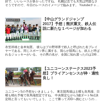
好で、いいレースが多かったですね。 札幌記念でも天気は問題なさ
そうですので、今日のレースのイメージで臨みます。 Youtubeチャン
ネルで、3連単予想のプレゼント企...
【中山グランドジャンプ
キャメロット
2017】予想｜熊沢重文、鉄人伝
説に新たな１ページが加わる
衣笠祥雄と金本知憲。 彼らはプロ野球界で鉄人と呼ばれた名プレイ
ヤーである。同じスポーツ界に属する、我らが競馬にも、鉄人と呼ば
れるジョッキーがいる。 その男の名が、全国に知れ渡ったのは1991
年の有馬記念。 誰もが勝つと信じ...
【ユニコーンステークス2023予
データ分析
想】ブライアンセンスが枠・適性
良し！
ユニコーンSの予想をいきましょう。 東京競馬場は土曜も良馬場、日
曜も晴れ予報で良馬場想定ですね。 中央限定ながら3歳ダートNo1決
定戦と言ってもいいでしょう。 ここで勝ってJDDへ挑むというのが
ダート界の王道ローテと言えま...