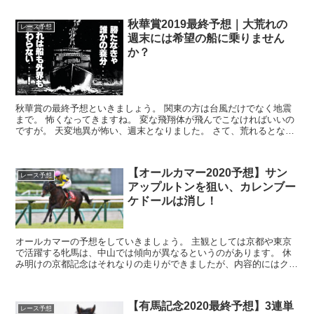
秋華賞2019最終予想｜大荒れの
レース予想
週末には希望の船に乗りません
か？
秋華賞の最終予想といきましょう。 関東の方は台風だけでなく地震
まで。 怖くなってきますね。 変な飛翔体が飛んでこなければいいの
ですが。 天変地異が怖い、週末となりました。 さて、荒れるとなる
ならギャンブルの...
【オールカマー2020予想】サン
レース予想
アップルトンを狙い、カレンブー
ケドールは消し！
オールカマーの予想をしていきましょう。 主観としては京都や東京
で活躍する牝馬は、中山では傾向が異なるというのがあります。 休
み明けの京都記念はそれなりの走りができましたが、内容的にはクロ
ノジェネシスに完敗。 昨年の秋は...
【有馬記念2020最終予想】3連単
レース予想