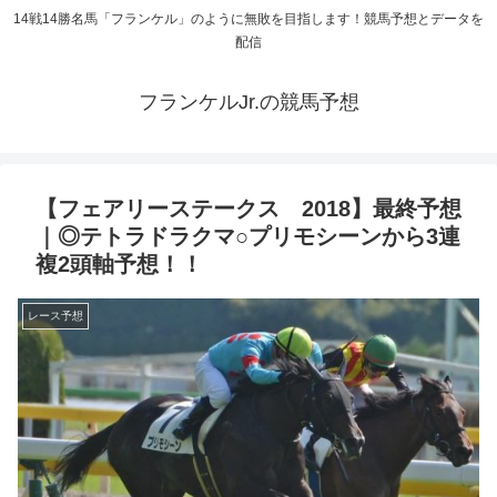
14戦14勝名馬「フランケル」のように無敗を目指します！競馬予想とデータを
配信
フランケルJr.の競馬予想
【フェアリーステークス 2018】最終予想
｜◎テトラドラクマ○プリモシーンから3連
複2頭軸予想！！
レース予想