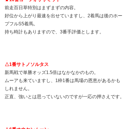
前走百日草特別はまずまずの内容。
好位から上がり最速を出せていますし、2着馬は後のホー
プフルS5着馬。
持ち時計もありますので、3番手評価とします。
△1番サトノソルタス
新馬戦で単勝オッズ1.5倍はなかなかのもの。
ムーアも来ていますし、1枠1番は馬場の恩恵があるかも
しれません。
正直、強いとは思っていないのですが一応の押さえです。