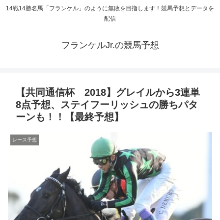
14戦14勝名馬「フランケル」のように無敗を目指します！競馬予想とデータを
配信
フランケルJr.の競馬予想
【共同通信杯 2018】グレイルから3連単
8点予想、ステイフーリッシュの勝ちパタ
ーンも！！【最終予想】
レース予想