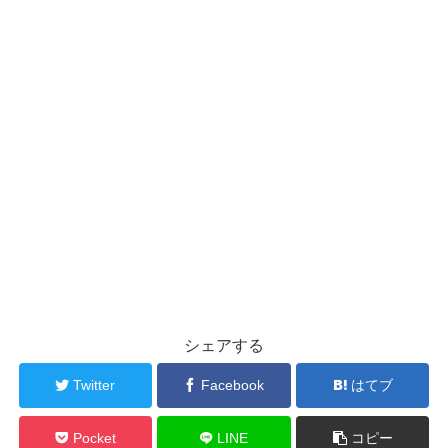
シェアする
Twitter
Facebook
はてブ
Pocket
LINE
コピー