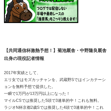
【共同通信杯激熱予想！】菊池厩舎・中野隆良厩舎
出身の現役記者情報
2017年実績として、
エリ女ではモズカッチャンを、武蔵野Sではインカテーシ
ョンを無料予想で提供した。
一瞬で1万円が13万円以上になった！
マイルCSでは推奨した5頭で3連単的中！これも無料。
ラジオN杯京都2歳Sでは推奨した4頭で3連単的中！これ