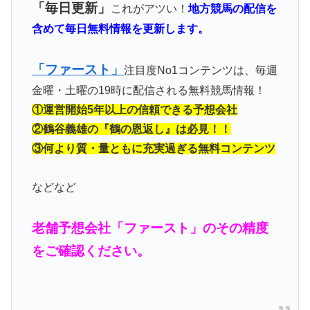
「毎日更新」
これがアツい！
地方競馬の配信を
含めて毎日無料情報を更新します。
「ファースト」
注目度No1コンテンツは、毎週
金曜・土曜の19時に配信される無料競馬情報！
①運営開始5年以上の信頼できる予想会社
②鶴谷義雄の『鶴の恩返し』は必見！！
③何より質・量ともに充実過ぎる無料コンテンツ
などなど
老舗予想会社「ファースト」のその精度
をご確認ください。