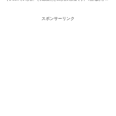
ものとして組み立てま...
スポンサーリンク