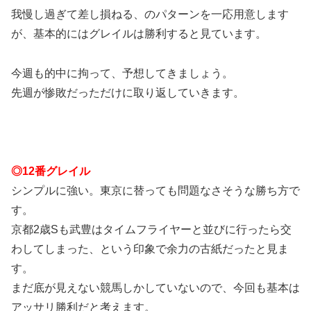
我慢し過ぎて差し損ねる、のパターンを一応用意します
が、基本的にはグレイルは勝利すると見ています。
今週も的中に拘って、予想してきましょう。
先週が惨敗だっただけに取り返していきます。
◎12番グレイル
シンプルに強い。東京に替っても問題なさそうな勝ち方で
す。
京都2歳Sも武豊はタイムフライヤーと並びに行ったら交
わしてしまった、という印象で余力の古紙だったと見ま
す。
まだ底が見えない競馬しかしていないので、今回も基本は
アッサリ勝利だと考えます。