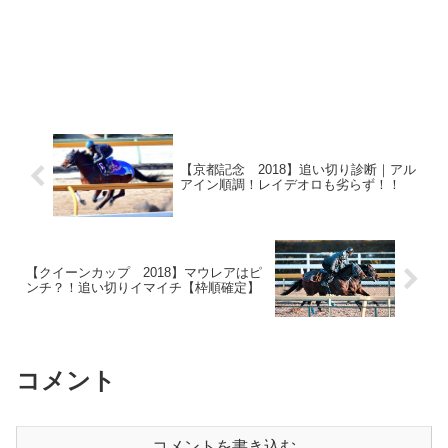
【京都記念 2018】追い切り診断｜アル
アイン順調！レイデオロも劣らず！！
【クイーンカップ 2018】マウレアはピ
ンチ？！追い切りイマイチ【枠順確定】
コメント
コメントを書き込む