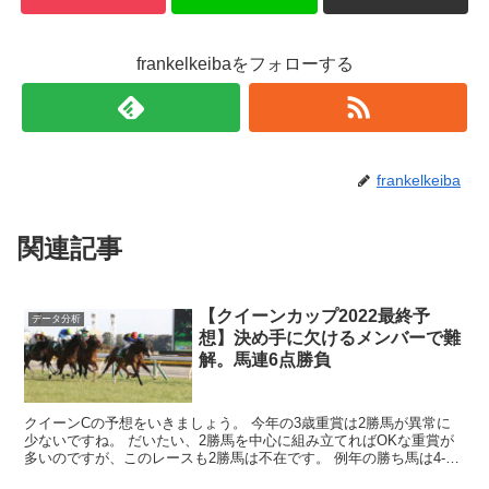
frankelkeibaをフォローする
frankelkeiba
関連記事
【クイーンカップ2022最終予
データ分析
想】決め手に欠けるメンバーで難
解。馬連6点勝負
クイーンCの予想をいきましょう。 今年の3歳重賞は2勝馬が異常に
少ないですね。 だいたい、2勝馬を中心に組み立てればOKな重賞が
多いのですが、このレースも2勝馬は不在です。 例年の勝ち馬は4-5
戦消化して、2勝している馬が...