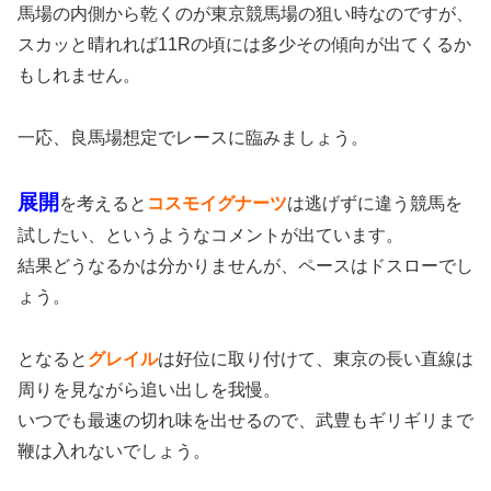
馬場の内側から乾くのが東京競馬場の狙い時なのですが、
スカッと晴れれば11Rの頃には多少その傾向が出てくるか
もしれません。
一応、良馬場想定でレースに臨みましょう。
展開
を考えると
コスモイグナーツ
は逃げずに違う競馬を
試したい、というようなコメントが出ています。
結果どうなるかは分かりませんが、ペースはドスローでし
ょう。
となると
グレイル
は好位に取り付けて、東京の長い直線は
周りを見ながら追い出しを我慢。
いつでも最速の切れ味を出せるので、武豊もギリギリまで
鞭は入れないでしょう。