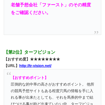
老舗予想会社「ファースト」のその精度
をご確認ください。
【第2位】ターフビジョン
【おすすめ度】★★★★★★★★
【URL】
http://tr-vision.net/
【おすすめポイント】
圧倒的な的中率の高さがおすすめポイント。 他所
の競馬予想サイトもある程度穴馬の情報を手に入
れる事が出来たとしても、それを馬券的中まで結
びつける事が殆ど出来ていない中、ターフビジョ