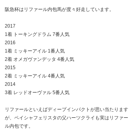
阪急杯はリファール内包馬が度々好走しています。
2017
1着 トーキングドラム 7番人気
2016
1着 ミッキーアイル 1番人気
2着 オメガヴァンデッタ 4番人気
2015
2着 ミッキーアイル 4番人気
2014
3着 レッドオーヴァル 5番人気
リファールといえばディープインパクトが思い当たります
が、ペイシャフェリスタの父ハーツクライも実はリファー
ル内包です。