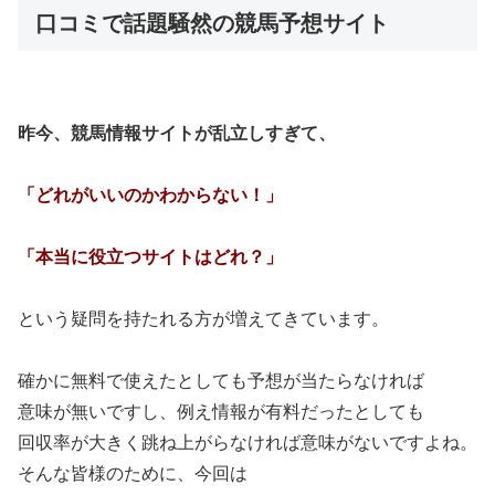
口コミで話題騒然の競馬予想サイト
昨今、競馬情報サイトが乱立しすぎて、
「どれがいいのかわからない！」
「本当に役立つサイトはどれ？」
という疑問を持たれる方が増えてきています。
確かに無料で使えたとしても予想が当たらなければ
意味が無いですし、例え情報が有料だったとしても
回収率が大きく跳ね上がらなければ意味がないですよね。
そんな皆様のために、今回は