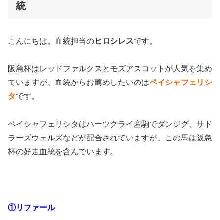
統
こんにちは。血統担当の
ヒロシレス
です。
阪急杯はレッドファルクスとモズアスコットが人気を集め
ていますが、血統からお薦めしたいのは
ペイシャフェリシ
タ
です。
ペイシャフェリシタはハーツクライ産駒でダンジグ、サド
ラーズウェルズなどが配合されていますが、この馬は阪急
杯の好走血統を含んでいます。
①リファール