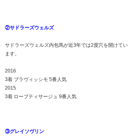
②サドラーズウェルズ
サドラーズウェルズ内包馬が近3年では2度穴を開けてい
ます。
2016
3着 ブラヴィッシモ 5番人気
2015
3着 ローブティサージュ 9番人気
③グレイソヴリン