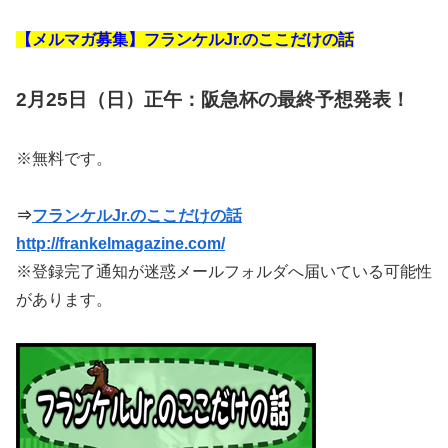
【メルマガ募集】フランケルJr.のここだけの話
2月25日（日）正午：阪急杯の最終予想発表！
※無料です。
⇒
フランケルJr.のここだけの話
http://frankelmagazine.com/
※登録完了通知が迷惑メールフォルダへ届いている可能性
があります。