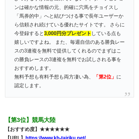
ンは確かな情報の元、的確に穴馬をチョイスし
「馬券的中」へと結びつける事で長年ユーザーか
ら信頼され続けている優れたサイトです。 さらに
今登録すると
3,000円分プレゼント
している点も
嬉しいですよね。 また、毎週自信のある勝負レー
スの3連複を無料で提供してくれるのでまずはこ
の勝負レースの3連複を無料でお試しされる事を
おすすめします。
無料予想も有料予想も両方凄い為、
「第2位」
に
認定します。
【第3位】競馬大陸
【おすすめ度】★★★★★★
【URL】
https://www.kb-tairiku.net/