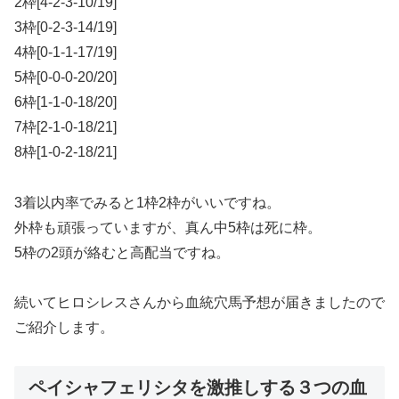
2枠[4-2-3-10/19]
3枠[0-2-3-14/19]
4枠[0-1-1-17/19]
5枠[0-0-0-20/20]
6枠[1-1-0-18/20]
7枠[2-1-0-18/21]
8枠[1-0-2-18/21]
3着以内率でみると1枠2枠がいいですね。
外枠も頑張っていますが、真ん中5枠は死に枠。
5枠の2頭が絡むと高配当ですね。
続いてヒロシレスさんから血統穴馬予想が届きましたので
ご紹介します。
ペイシャフェリシタを激推しする３つの血