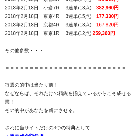
2018年2月18日 小倉7R 3連単(18点)
382,960円
2018年2月18日 東京4R 3連単(15点)
177,330円
2018年2月18日 京都4R 3連単(18点)
167,820円
2018年2月18日 東京1R 3連単(12点)
259,360円
その他多数・・・
＝＝＝＝＝＝＝＝＝＝＝＝＝＝＝＝＝＝＝＝＝＝＝＝＝
毎週の的中は当たり前！
なぜならば、それだけの精鋭を揃えているからこそ成せる
業！
その的中があなたを虜にさせる。
されに当サイトだけの3つの特典として