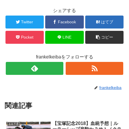
シェアする
Twitter
Facebook
はてブ
Pocket
LINE
コピー
frankelkeibaをフォローする
frankelkeiba
関連記事
【宝塚記念2018】血統予想｜ル
血統予想