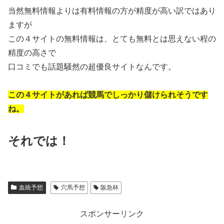
当然無料情報よりは有料情報の方が精度が高い訳ではあり
ますが
この４サイトの無料情報は、とても無料とは思えない程の
精度の高さで
口コミでも話題騒然の超優良サイトなんです。
この４サイトがあれば競馬でしっかり儲けられそうです
ね。
それでは！
血統予想
穴馬予想
阪急杯
スポンサーリンク