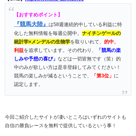
【おすすめポイント】
『競馬大陸』
は58週連続的中している利益に特
化した無料情報を毎週公開中。
ナイチンゲールの
統計学×メンデルの生物学
を取りいれて、
的中、
利益
を追求しています。その代わり、
「競馬の楽
しみや予想の喜び」
などは一切皆無です（笑）的
中のみが欲しい方は是非登録してみてください！
競馬の楽しみが減るということで、
「第3位」
に
認定します。
今回ご紹介したサイトが凄いところはいずれのサイトも
自信の勝負レースを無料で提供しているという事！