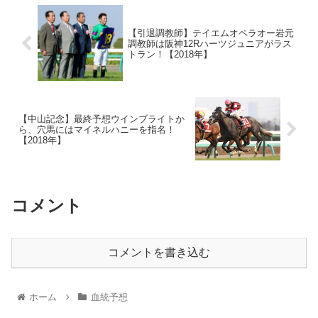
【引退調教師】テイエムオペラオー岩元
調教師は阪神12Rハーツジュニアがラス
トラン！【2018年】
【中山記念】最終予想ウインブライトか
ら、穴馬にはマイネルハニーを指名！
【2018年】
コメント
コメントを書き込む
ホーム
血統予想