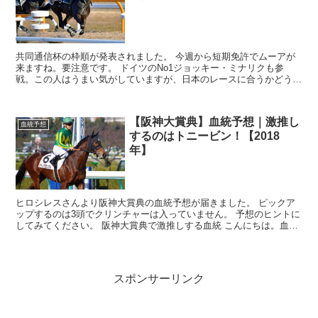
共同通信杯の枠順が発表されました。 今週から短期免許でムーアが
来ますね。要注意です。 ドイツのNo1ジョッキー・ミナリクも参
戦。この人はうまい気がしていますが、日本のレースに合うかどうか
注意していきましょう。 では共同通信杯の...
【阪神大賞典】血統予想｜激推し
血統予想
するのはトニービン！【2018
年】
ヒロシレスさんより阪神大賞典の血統予想が届きました。 ピックア
ップするのは3頭でクリンチャーは入っていません。 予想のヒントに
してみてください。 阪神大賞典で激推しする血統 こんにちは。血統
担当のヒロシレスです。 阪神大賞典で...
スポンサーリンク