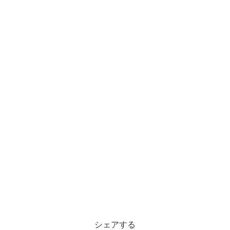
シェアする