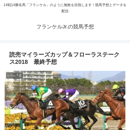
14戦14勝名馬「フランケル」のように無敗を目指します！競馬予想とデータを
配信
フランケルJr.の競馬予想
読売マイラーズカップ＆フローラステーク
ス2018 最終予想
レース予想