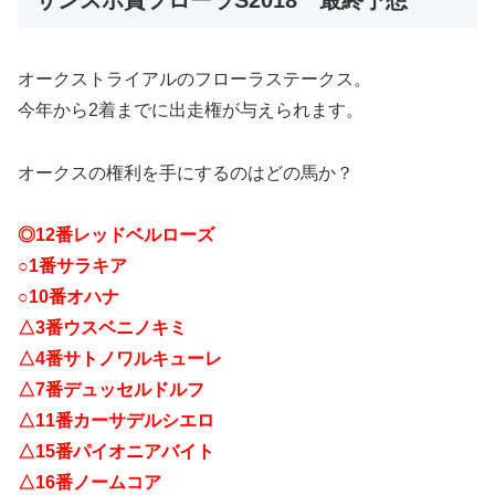
サンスポ賞フローラS2018 最終予想
オークストライアルのフローラステークス。
今年から2着までに出走権が与えられます。
オークスの権利を手にするのはどの馬か？
◎12番レッドベルローズ
○1番サラキア
○10番オハナ
△3番ウスベニノキミ
△4番サトノワルキューレ
△7番デュッセルドルフ
△11番カーサデルシエロ
△15番パイオニアバイト
△16番ノームコア