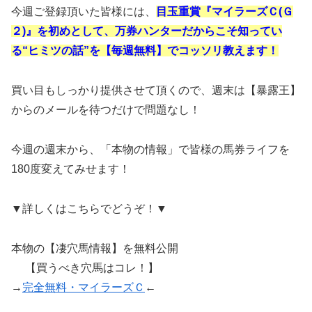
今週ご登録頂いた皆様には、
目玉重賞『マイラーズＣ(Ｇ
２)』を初めとして、万券ハンターだからこそ知ってい
る“ヒミツの話”を【毎週無料】でコッソリ教えます！
買い目もしっかり提供させて頂くので、週末は【暴露王】
からのメールを待つだけで問題なし！
今週の週末から、「本物の情報」で皆様の馬券ライフを
180度変えてみせます！
▼詳しくはこちらでどうぞ！▼
本物の【凄穴馬情報】を無料公開
【買うべき穴馬はコレ！】
→
完全無料・マイラーズＣ
←