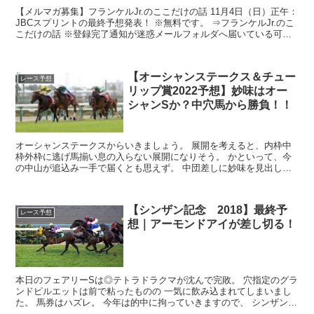
【メルマガ募集】フランケルJr.のここだけの話 11月4日（日）正午：
JBCスプリントの最終予想発表！ ※無料です。 ⇒フランケルJr.のこ
こだけの話 ※登録完了通知が迷惑メールフォルダへ届いている可能
性が...
【オーシャンステークス＆チュー
レース予想
リップ賞2022予想】妙味はオー
シャンSか？中穴馬から勝負！！
オーシャンステークスからいきましょう。 展開を考えると、内枠中
枠外枠に逃げ馬揃い息の入らない展開になりそう。 かといって、今
の中山が追込み一手で届くとも思えず。 中団差しに妙味を見出しま
しょう。 ◎人気ブログラン...
【シンザン記念 2018】最終予
レース予想
想｜アーモンドアイが差し切る！
本日のフェアリーSは◎テトラドラクマが沈んで完敗。 穴指定のグラ
ンドピルエットは前で粘ったものの 一気に飲み込まれてしまいまし
た。 馬券はハズレ。 今年は的中に拘っていきますので、 シンザン記
念はしっかり当...