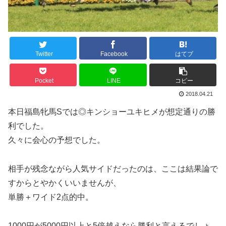
Twitter
Facebook
はてブ
Pocket
LINE
コピー
2018.04.21
本日福島牝馬Sでは◎キンショーユキヒメが想定通りの勝
利でした。
久々に会心の予想でした。
相手が残念ながら人気サイドだったのは、ここは結果論で
すからとやかくいいませんが、
単勝＋ワイド2点的中。
1000円が5000円以上と5倍越えなら勝利と言えるでしょ