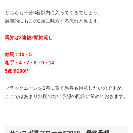
どちらも十分3着以内に入ってくるでしょう。
展開的にもこの2頭に味方する流れと見ます。
馬券は3連複2頭軸流し
軸馬：10・5
相手：4・7・8・9・14
5点＠200円
ブラックムーンを1着に置く馬券も用意したいのですが、
ここではあまり無理のない予想の配信に留めておきます。