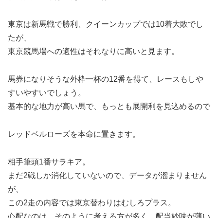
東京は新馬戦で勝利、クイーンカップでは10着大敗でし
たが、
東京競馬場への適性はそれなりに高いと見ます。
馬券になりそうな外枠一杯の12番を得て、レースもしや
すいやすいでしょう。
基本的な地力が高い馬で、もっとも展開利を見込めるので
レッドベルローズを本命に置きます。
相手筆頭1番サラキア。
まだ2戦しか消化していないので、データが溜まりません
が、
この2走の内容では東京替わりはむしろプラス。
心配なのは、そのように考える方が多く、配当妙味が薄い