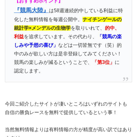
【おすすめポイント】
『競馬大陸』
は58週連続的中している利益に特
化した無料情報を毎週公開中。
ナイチンゲールの
統計学×メンデルの生物学
を取りいれて、
的中、
利益
を追求しています。その代わり、
「競馬の楽
しみや予想の喜び」
などは一切皆無です（笑）的
中のみが欲しい方は是非登録してみてください！
競馬の楽しみが減るということで、
「第3位」
に
認定します。
今回ご紹介したサイトが凄いところはいずれのサイトも
自信の勝負レースを無料で提供しているという事！
当然無料情報よりは有料情報の方が精度が高い訳ではあり