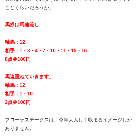
ことくらいだろうか。
馬券は馬連流し
軸馬：12
相手：1・3・4・7・10・11・15・16
8点＠100円
馬連重ねていきます。
軸馬：12
相手：1・10
2点＠100円
フローラステークスは、今年大人しく収まるイメージしか
ありません。