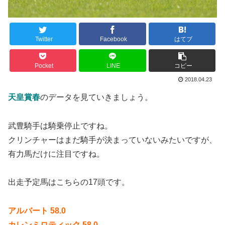
Twitter
Facebook
はてブ
Pocket
LINE
コピー
2018.04.23
天皇賞春
のデータを見ていきましょう。
武豊騎手は騎乗停止ですね。
クリンチャーはまだ騎手が決まっていないみたいですが、
有力馬だけに注目ですね。
出走予定馬はこちらの17頭です。
アルバート 58.0
カレンミロティック 58.0