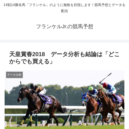
14戦14勝名馬「フランケル」のように無敗を目指します！競馬予想とデータを
配信
フランケルJr.の競馬予想
天皇賞春2018 データ分析も結論は「どこ
からでも買える」
データ分析