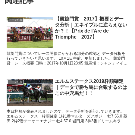
関連記事
【凱旋門賞 2017】概要とデー
データ分析
タ分析｜エネイブルに逆らえない
か？！【Prix de l’Arc de
Triomphe 2017】
凱旋門賞についてレース開催にかかわる部分の確認と データ分析を
行っていきたいと思います。 10月1日午前、更新しました。 凱旋門
賞 レース概要 日時：2017年10月1日23:05 競馬場：シャンティイ競
馬場（フランス...
エルムステークス2019枠順確定
データ分析
｜データで勝ち馬に合致するのは
この中穴馬だ！！
本日枠順が発表されましたので、データ分析を追記していきます。
エルムステークス 枠順確定 1枠1番マルターズアポジー 牡7 56.0 菱
田 2枠2番テーオーエナジー 牡4 57.0 岩田康 3枠3番ドリームキラリ
牡7 56.0 坂...