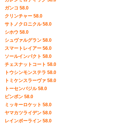
ガンコ 58.0
クリンチャー 58.0
サトノクロニクル 58.0
シホウ 58.0
シュヴァルグラン 58.0
スマートレイアー 56.0
ソールインパクト 58.0
チェスナットコート 58.0
トウシンモンステラ 58.0
トミケンスラーヴァ 58.0
トーセンバジル 58.0
ピンポン 58.0
ミッキーロケット 58.0
ヤマカツライデン 58.0
レインボーライン 58.0