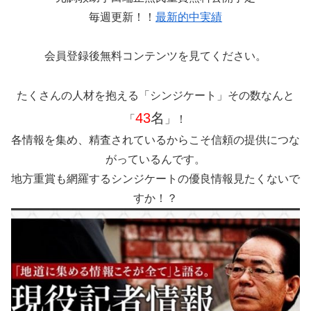
毎週更新！！
最新的中実績
会員登録後無料コンテンツを見てください。
たくさんの人材を抱える「シンジケート」その数なんと
43
名
「
」！
各情報を集め、精査されているからこそ信頼の提供につな
がっているんです。
地方重賞も網羅するシンジケートの優良情報見たくないで
すか！？