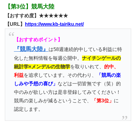
【第3位】競馬大陸
【おすすめ度】★★★★★★
【URL】
https://www.kb-tairiku.net/
【おすすめポイント】
『競馬大陸』
は58週連続的中している利益に特
化した無料情報を毎週公開中。
ナイチンゲールの
統計学×メンデルの生物学
を取りいれて、
的中、
利益
を追求しています。その代わり、
「競馬の楽
しみや予想の喜び」
などは一切皆無です（笑）的
中のみが欲しい方は是非登録してみてください！
競馬の楽しみが減るということで、
「第3位」
に
認定します。