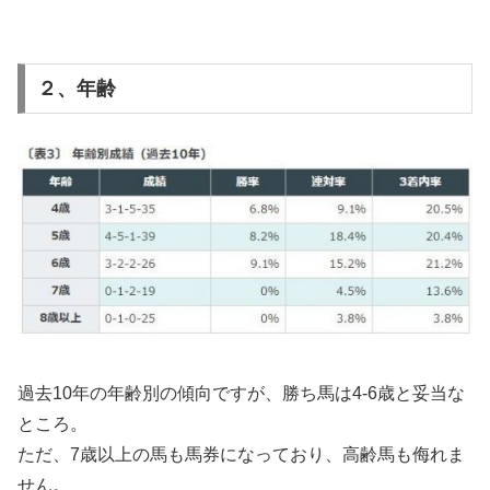
２、年齢
過去10年の年齢別の傾向ですが、勝ち馬は4-6歳と妥当な
ところ。
ただ、7歳以上の馬も馬券になっており、高齢馬も侮れま
せん。