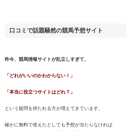
口コミで話題騒然の競馬予想サイト
昨今、競馬情報サイトが乱立しすぎて、
「どれがいいのかわからない！」
「本当に役立つサイトはどれ？」
という疑問を持たれる方が増えてきています。
確かに無料で使えたとしても予想が当たらなければ