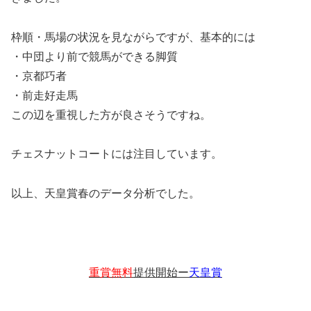
枠順・馬場の状況を見ながらですが、基本的には
・中団より前で競馬ができる脚質
・京都巧者
・前走好走馬
この辺を重視した方が良さそうですね。
チェスナットコートには注目しています。
以上、天皇賞春のデータ分析でした。
重賞無料
提供開始ー
天皇賞