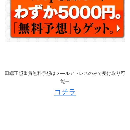
田端正照重賞無料予想はメ―ルアドレスのみで受け取り可
能ー
コチラ