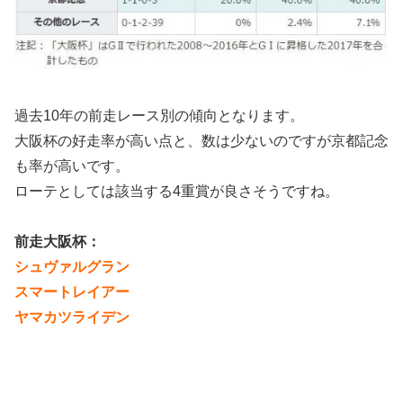
過去10年の前走レース別の傾向となります。
大阪杯の好走率が高い点と、数は少ないのですが京都記念
も率が高いです。
ローテとしては該当する4重賞が良さそうですね。
前走大阪杯：
シュヴァルグラン
スマートレイアー
ヤマカツライデン