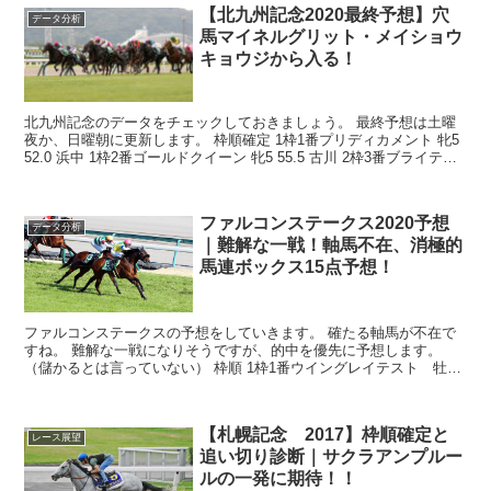
【北九州記念2020最終予想】穴
データ分析
馬マイネルグリット・メイショウ
キョウジから入る！
北九州記念のデータをチェックしておきましょう。 最終予想は土曜
夜か、日曜朝に更新します。 枠順確定 1枠1番プリディカメント 牝5
52.0 浜中 1枠2番ゴールドクイーン 牝5 55.5 古川 2枠3番ブライティ
アレディ 牝7 ...
ファルコンステークス2020予想
データ分析
｜難解な一戦！軸馬不在、消極的
馬連ボックス15点予想！
ファルコンステークスの予想をしていきます。 確たる軸馬が不在で
すね。 難解な一戦になりそうですが、的中を優先に予想します。
（儲かるとは言っていない） 枠順 1枠1番ウイングレイテスト 牡3
56.0 ミナリク 美浦青木 23...
【札幌記念 2017】枠順確定と
レース展望
追い切り診断｜サクラアンプルー
ルの一発に期待！！