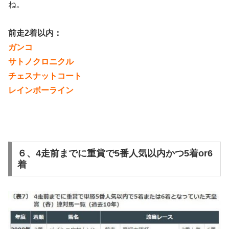
ね。
前走2着以内：
ガンコ
サトノクロニクル
チェスナットコート
レインボーライン
６、4走前までに重賞で5番人気以内かつ5着or6
着