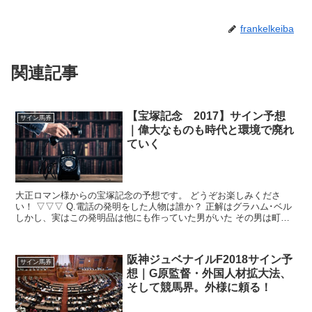
frankelkeiba
関連記事
【宝塚記念 2017】サイン予想
サイン馬券
｜偉大なものも時代と環境で廃れ
ていく
大正ロマン様からの宝塚記念の予想です。 どうぞお楽しみくださ
い！ ▽▽▽ Q.電話の発明をした人物は誰か？ 正解はグラハム･ベル
しかし、実はこの発明品は他にも作っていた男がいた その男は町の
発明家でグラハムベル...
阪神ジュベナイルF2018サイン予
サイン馬券
想｜G原監督・外国人材拡大法、
そして競馬界。外様に頼る！