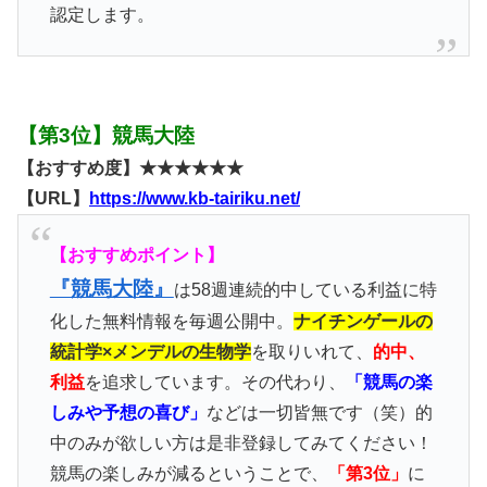
認定します。
【第3位】競馬大陸
【おすすめ度】★★★★★★
【URL】
https://www.kb-tairiku.net/
【おすすめポイント】
『競馬大陸』
は58週連続的中している利益に特
化した無料情報を毎週公開中。
ナイチンゲールの
統計学×メンデルの生物学
を取りいれて、
的中、
利益
を追求しています。その代わり、
「競馬の楽
しみや予想の喜び」
などは一切皆無です（笑）的
中のみが欲しい方は是非登録してみてください！
競馬の楽しみが減るということで、
「第3位」
に