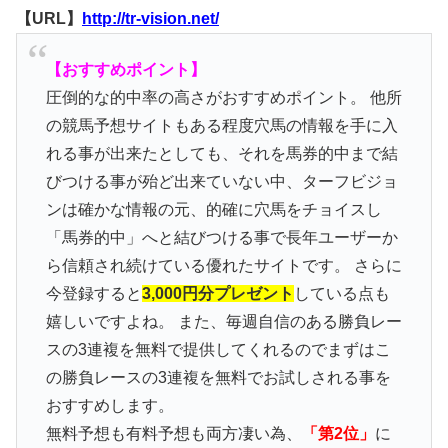
【URL】
http://tr-vision.net/
【おすすめポイント】
圧倒的な的中率の高さがおすすめポイント。 他所
の競馬予想サイトもある程度穴馬の情報を手に入
れる事が出来たとしても、それを馬券的中まで結
びつける事が殆ど出来ていない中、ターフビジョ
ンは確かな情報の元、的確に穴馬をチョイスし
「馬券的中」へと結びつける事で長年ユーザーか
ら信頼され続けている優れたサイトです。 さらに
今登録すると
3,000円分プレゼント
している点も
嬉しいですよね。 また、毎週自信のある勝負レー
スの3連複を無料で提供してくれるのでまずはこ
の勝負レースの3連複を無料でお試しされる事を
おすすめします。
無料予想も有料予想も両方凄い為、
「第2位」
に