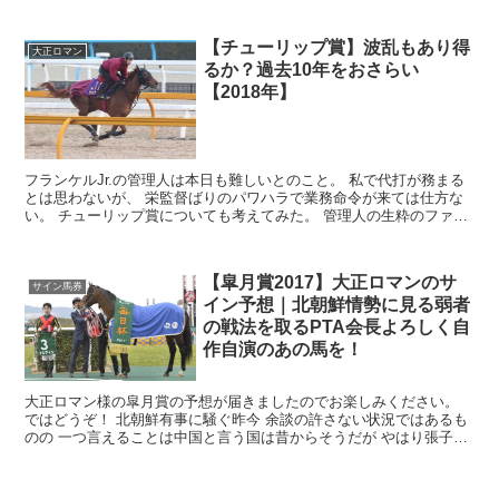
【チューリップ賞】波乱もあり得
大正ロマン
るか？過去10年をおさらい
【2018年】
フランケルJr.の管理人は本日も難しいとのこと。 私で代打が務まる
とは思わないが、 栄監督ばりのパワハラで業務命令が来ては仕方な
い。 チューリップ賞についても考えてみた。 管理人の生粋のファン
の方には駄文に見えるかもしれない...
【皐月賞2017】大正ロマンのサ
サイン馬券
イン予想｜北朝鮮情勢に見る弱者
の戦法を取るPTA会長よろしく自
作自演のあの馬を！
大正ロマン様の皐月賞の予想が届きましたのでお楽しみください。
ではどうぞ！ 北朝鮮有事に騒ぐ昨今 余談の許さない状況ではあるも
のの 一つ言えることは中国と言う国は昔からそうだが やはり張子の
虎であるということか ...