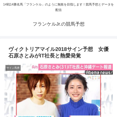
14戦14勝名馬「フランケル」のように無敗を目指します！競馬予想とデータを
配信
フランケルJr.の競馬予想
ヴィクトリアマイル2018サイン予想 女優
石原さとみがIT社長と熱愛発覚
サイン馬券