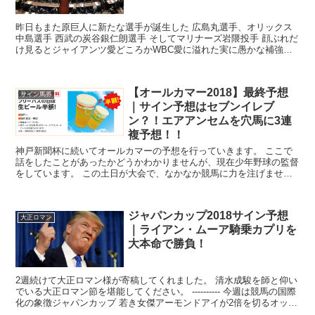
昨日もまた原巨人に新たな選手が誕生した 広島丸選手、オリックス
中島選手 西武の炭谷銀仁朗選手 そしてマリナーズ岩隈投手 顔ぶれだ
け見るとジャイアンツ愛どころかWBC愛に溢れた実に愚かな補強で
ある さらに今年巨人の若き4...
【オールカマー2018】最終予想
サイン馬券
｜サイン予想はセブンイレブ
ン？！エアアンセムを穴馬に3連
複予想！！
神戸新聞杯に続いてオールカマーの予想を行っていきます。 ここで
話をしたことがあったかどうかわかりませんが、現在少年野球の監督
をしています。 この土日が大会で、なかなか競馬に力を注げません
が、気持ちの切り替えはやりやすいので、集中して...
ジャパンカップ2018サイン予想
大正ロマン
｜ライアン・ムーア騎乗カプリを
大本命で勝負！
2週続けて大正ロマン様が寄稿してくれました。 清水成駿を師と仰い
でいる大正ロマン節を堪能してください。 ---------- 今週は競馬の国際
化の象徴ジャパンカップ 若き女傑アーモンドアイが2倍を切るオッズ
で 競馬...