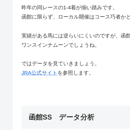
昨年の同レースの1-4着が揃い踏みです。
函館に限らず、ローカル開催はコース巧者か
実績がある馬には逆らいにくいのですが、函
ワンスインナムーンでしょうね。
ではデータを見ていきましょう。
JRA公式サイト
を参照します。
函館SS データ分析