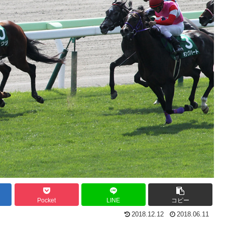
Pocket
LINE
コピー
2018.12.12
2018.06.11