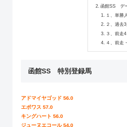
函館SS デ
１、単勝
２、過去
３、前走
４、前走
函館SS 特別登録馬
アドマイヤゴッド 56.0
エポワス 57.0
キングハート 56.0
ジューヌエコール 54.0