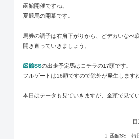
函館開催ですね。
夏競馬の開幕です。
馬券の調子は右肩下がりから、どデカいなべ
開き直っていきましょう。
函館SS
の出走予定馬はコチラの17頭です。
フルゲートは16頭ですので除外が発生します
本日はデータも見ていきますが、全頭で見て
目
函館SS 特