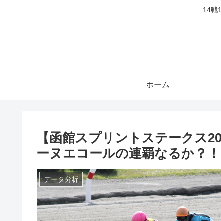
14
ホーム
【函館スプリントステークス20
ーヌエコールの連覇なるか？！
データ分析