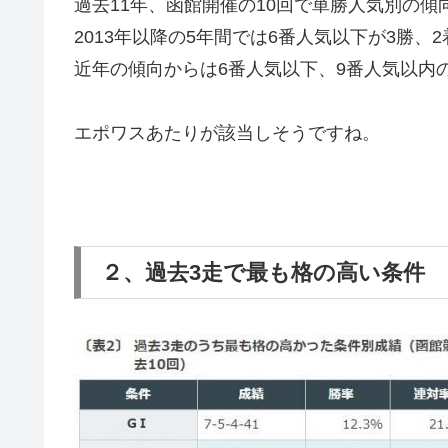
過去11年、函館開催の10回で単勝人気別の
2013年以降の5年間では6番人気以下が3勝、
近年の傾向からは6番人気以下、9番人気以内
エポワスあたりが該当しそうですね。
２、過去3走で最も格の高い条件