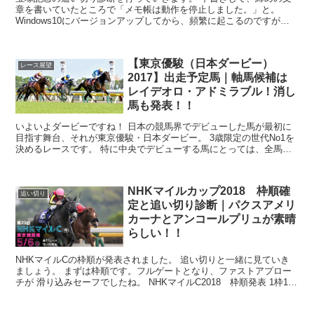
章を書いていたところで「メモ帳は動作を停止しました。」と。
Windows10にバージョンアップしてから、頻繁に起こるのですが解
決方法もネット上には出てなくてお手上げです...
【東京優駿（日本ダービー）
レース展望
2017】出走予定馬｜軸馬候補は
レイデオロ・アドミラブル！消し
馬も発表！！
いよいよダービーですね！ 日本の競馬界でデビューした馬が最初に
目指す舞台、それが東京優駿・日本ダービー。 3歳限定の世代No1を
決めるレースです。 特に中央でデビューする馬にとっては、全馬こ
こを目標に昨年の6月以降デビューしてきま...
NHKマイルカップ2018 枠順確
追い切り
定と追い切り診断｜パクスアメリ
カーナとアンコールプリュが素晴
らしい！！
NHKマイルCの枠順が発表されました。 追い切りと一緒に見ていき
ましょう。 まずは枠順です。フルゲートとなり、ファストアプロー
チが 滑り込みセーフでしたね。 NHKマイルC2018 枠順発表 1枠1番
カツジ牡3 57.0 松山...