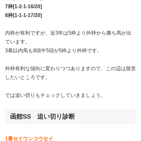
7枠[1-2-1-16/20]
8枠[1-1-1-17/20]
内枠が有利ですが、近3年は5枠より外枠から勝ち馬が出
ています。
3着以内馬も9頭中5頭が5枠より外枠です。
外枠有利な傾向に変わりつつありますので、この辺は留意
したいところです。
では追い切りもチェックしていきましょう。
函館SS 追い切り診断
1番セイウンコウセイ