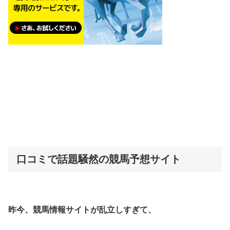
口コミで話題騒然の競馬予想サイト
昨今、競馬情報サイトが乱立しすぎて、