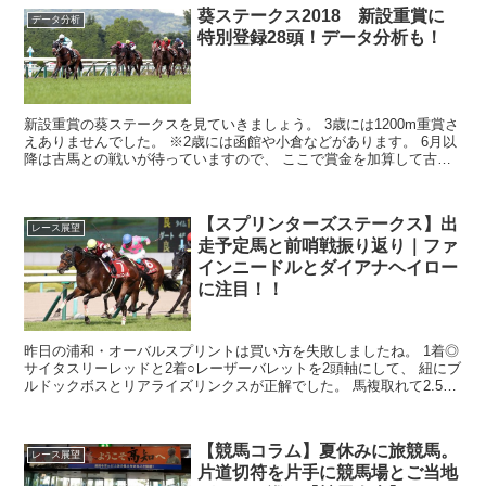
葵ステークス2018 新設重賞に
データ分析
特別登録28頭！データ分析も！
新設重賞の葵ステークスを見ていきましょう。 3歳には1200m重賞さ
えありませんでした。 ※2歳には函館や小倉などがあります。 6月以
降は古馬との戦いが待っていますので、 ここで賞金を加算して古馬
重賞に挑むもよし、 現在の...
【スプリンターズステークス】出
レース展望
走予定馬と前哨戦振り返り｜ファ
インニードルとダイアナヘイロー
に注目！！
昨日の浦和・オーバルスプリントは買い方を失敗しましたね。 1着◎
サイタスリーレッドと2着○レーザーバレットを2頭軸にして、 紐にブ
ルドックボスとリアライズリンクスが正解でした。 馬複取れて2.5倍
くらいになって返ってきましたが...
【競馬コラム】夏休みに旅競馬。
レース展望
片道切符を片手に競馬場とご当地