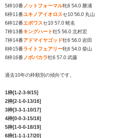
5枠10番
ノットフォーマル
牝6 54.0 勝浦
6枠11番
ユキノアイオロス
セ10 56.0 丸山
6枠12番
エポワス
セ10 57.0 蛯名
7枠13番
キングハート
牡5 56.0 北村宏
7枠14番
アドマイヤゴッド
牡6 56.0 岩田
8枠15番
ライトフェアリー
牝6 54.0 柴山
8枠16番
ノボバカラ
牡6 57.0 武藤
過去10年の枠順別の傾向です。
1枠[1-2-3-9/15]
2枠[2-1-0-13/16]
3枠[3-3-1-10/17]
4枠[0-0-3-15/18]
5枠[1-0-0-18/19]
6枠[1-1-1-17/20]