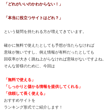
「どれがいいのかわからない！」
「本当に役立つサイトはどれ？」
という疑問を持たれる方が増えてきています。
確かに無料で使えたとしても予想が当たらなければ
意味が無いですし、例え情報が有料だったとしても
回収率が大きく跳ね上がらなければ意味がないですよね。
そんな皆様のために、今回は
「無料で使える」
「しっかりと儲かる情報を提供してくれる」
「信頼して長く使える」
おすすめサイトを
ランキング形式でご紹介します！