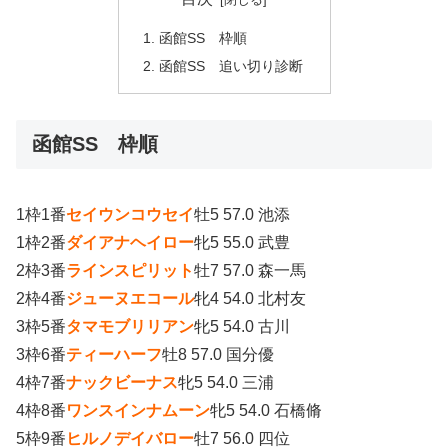
函館SS 枠順
函館SS 追い切り診断
函館SS 枠順
1枠1番
セイウンコウセイ
牡5 57.0 池添
1枠2番
ダイアナヘイロー
牝5 55.0 武豊
2枠3番
ラインスピリット
牡7 57.0 森一馬
2枠4番
ジューヌエコール
牝4 54.0 北村友
3枠5番
タマモブリリアン
牝5 54.0 古川
3枠6番
ティーハーフ
牡8 57.0 国分優
4枠7番
ナックビーナス
牝5 54.0 三浦
4枠8番
ワンスインナムーン
牝5 54.0 石橋脩
5枠9番
ヒルノデイバロー
牡7 56.0 四位