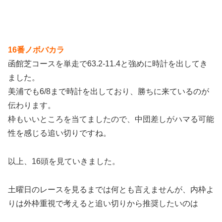
16番ノボバカラ
函館芝コースを単走で63.2-11.4と強めに時計を出してき
ました。
美浦でも6/8まで時計を出しており、勝ちに来ているのが
伝わります。
枠もいいところを当てましたので、中団差しがハマる可能
性を感じる追い切りですね。
以上、16頭を見ていきました。
土曜日のレースを見るまでは何とも言えませんが、内枠よ
りは外枠重視で考えると追い切りから推奨したいのは