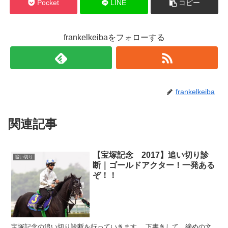
Pocket
LINE
コピー
frankelkeibaをフォローする
frankelkeiba
関連記事
【宝塚記念 2017】追い切り診
追い切り
断｜ゴールドアクター！一発ある
ぞ！！
宝塚記念の追い切り診断を行っていきます。 下書きして、締めの文