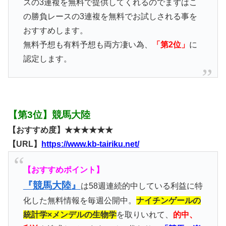
スの3連複を無料で提供してくれるのでまずはこ
の勝負レースの3連複を無料でお試しされる事を
おすすめします。
無料予想も有料予想も両方凄い為、
「第2位」
に
認定します。
【第3位】競馬大陸
【おすすめ度】★★★★★★
【URL】
https://www.kb-tairiku.net/
【おすすめポイント】
『競馬大陸』
は58週連続的中している利益に特
化した無料情報を毎週公開中。
ナイチンゲールの
統計学×メンデルの生物学
を取りいれて、
的中、