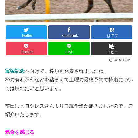
Twitter
Facebook
はてブ
Pocket
LINE
コピー
2018.06.22
宝塚記念
へ向けて、枠順も発表されましたね。
枠の有利不利などを踏まえて土曜の最終予想で枠順につい
ては触れたいと思います。
本日はヒロシレスさんより血統予想が届きましたので、ご
紹介いたします。
気合を感じる