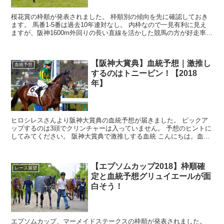
桜花賞の枠順が発表されました。 枠順別の傾向を先に確認しておき
ます。 馬番1-5番は過去10年連対なし。 内枠なので一見有利に見え
ますが、阪神1600m外回りの長い直線を活かした競馬の方が好走率が
上がります。 この前...
【阪神大賞典】血統予想｜激推し
血統予想
するのはトニービン！【2018
年】
ヒロシレスさんより阪神大賞典の血統予想が届きました。 ピックア
ップするのは3頭でクリンチャーは入っていません。 予想のヒントに
してみてください。 阪神大賞典で激推しする血統 こんにちは。血統
担当のヒロシレスです。 阪神大賞典で...
【エプソムカップ2018】枠順確
レース展望
定と血統予想グリュイエールが面
白そう！
エプソムカップ、マーメイドステークスの枠順が発表されました。