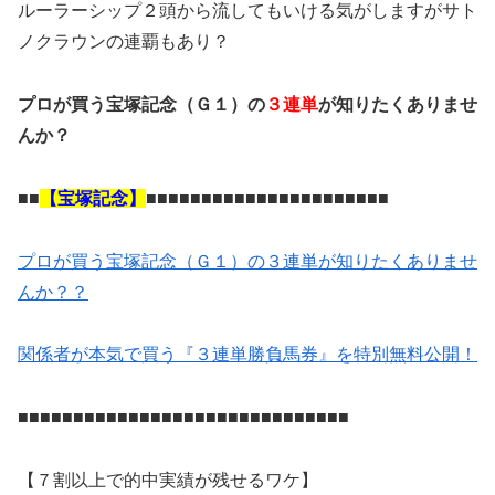
ルーラーシップ２頭から流してもいける気がしますがサト
ノクラウンの連覇もあり？
プロが買う宝塚記念（Ｇ１）の
３連単
が知りたくありませ
んか？
■■
【宝塚記念】
■■■■■■■■■■■■■■■■■■■■■■
プロが買う宝塚記念（Ｇ１）の３連単が知りたくありませ
んか？？
関係者が本気で買う『３連単勝負馬券』を特別無料公開！
■■■■■■■■■■■■■■■■■■■■■■■■■■■■■■
【７割以上で的中実績が残せるワケ】