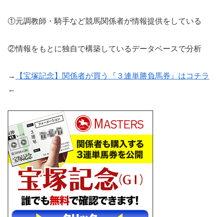
①元調教師・騎手など競馬関係者が情報提供をしている
②情報をもとに独自で構築しているデータベースで分析
→
【宝塚記念】関係者が買う『３連単勝負馬券』はコチラ
←