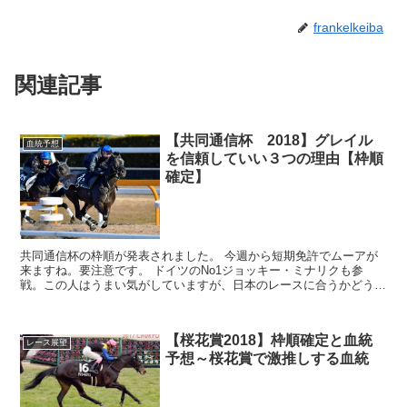
frankelkeiba
関連記事
【共同通信杯 2018】グレイル
血統予想
を信頼していい３つの理由【枠順
確定】
共同通信杯の枠順が発表されました。 今週から短期免許でムーアが
来ますね。要注意です。 ドイツのNo1ジョッキー・ミナリクも参
戦。この人はうまい気がしていますが、日本のレースに合うかどうか
注意していきましょう。 では共同通信杯の...
【桜花賞2018】枠順確定と血統
レース展望
予想～桜花賞で激推しする血統