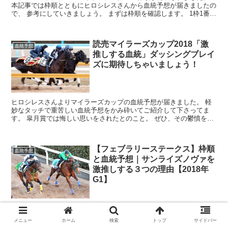
本記事では枠順とともにヒロシレスさんから血統予想が届きましたの
で、 参考にしていきましょう。 まずは枠順を確認します。 1枠1番ブ
ラックスピネル牡5 56.0...
読売マイラーズカップ2018「激
血統予想
推しする血統」ダッシングブレイ
ズに期待しちゃいましょう！
ヒロシレスさんよりマイラーズカップの血統予想が届きました。 軽
妙なタッチで重苦しい血統予想をかみ砕いてご紹介して下さってま
す。 皐月賞では悔しい思いをされたとのこと。 ぜひ、その鬱憤を晴
らしてもらいたいですね。 マイラーズＣで激...
【フェブラリーステークス】枠順
血統予想
と血統予想｜サンライズノヴァを
激推しする３つの理由【2018年
G1】
フェブラリーSの枠順が発表されました。 有力馬が外に寄りました
ね。 チェックしておきましょう。 1枠1番ニシケンモノノフ牡7 57.0
メニュー
ホーム
検索
トップ
サイドバー
横山典 1枠2番ケイティブレイブ牡5 57.0 福永 2枠3番ノボバカラ牡6