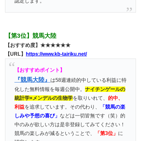
認定します。
【第3位】競馬大陸
【おすすめ度】★★★★★★
【URL】
https://www.kb-tairiku.net/
【おすすめポイント】
『競馬大陸』
は58週連続的中している利益に特
化した無料情報を毎週公開中。
ナイチンゲールの
統計学×メンデルの生物学
を取りいれて、
的中、
利益
を追求しています。その代わり、
「競馬の楽
しみや予想の喜び」
などは一切皆無です（笑）的
中のみが欲しい方は是非登録してみてください！
競馬の楽しみが減るということで、
「第3位」
に