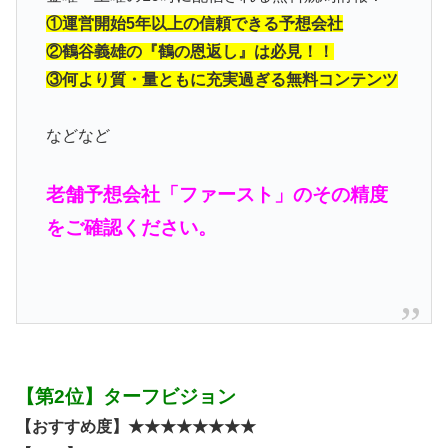
①運営開始5年以上の信頼できる予想会社
②鶴谷義雄の『鶴の恩返し』は必見！！
③何より質・量ともに充実過ぎる無料コンテンツ
などなど
老舗予想会社「ファースト」のその精度
をご確認ください。
【第2位】ターフビジョン
【おすすめ度】★★★★★★★★