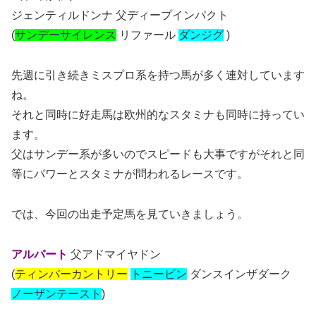
ジェンティルドンナ 父ディープインパクト
(
サンデーサイレンス
リファール
ダンジグ
)
先週に引き続きミスプロ系を持つ馬が多く連対しています
ね。
それと同時に好走馬は欧州的なスタミナも同時に持ってい
ます。
父はサンデー系が多いのでスピードも大事ですがそれと同
等にパワーとスタミナが問われるレースです。
では、今回の出走予定馬を見ていきましょう。
アルバート
父アドマイヤドン
(
ティンバーカントリー
トニービン
ダンスインザダーク
ノーザンテースト
)