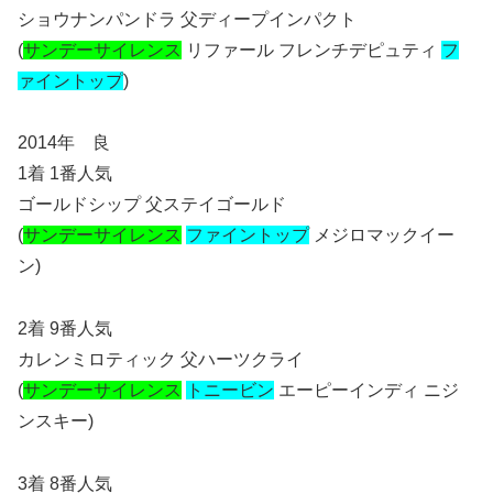
ショウナンパンドラ 父ディープインパクト
(
サンデーサイレンス
リファール フレンチデピュティ
フ
ァイントップ
)
2014年 良
1着 1番人気
ゴールドシップ 父ステイゴールド
(
サンデーサイレンス
ファイントップ
メジロマックイー
ン)
2着 9番人気
カレンミロティック 父ハーツクライ
(
サンデーサイレンス
トニービン
エーピーインディ ニジ
ンスキー)
3着 8番人気