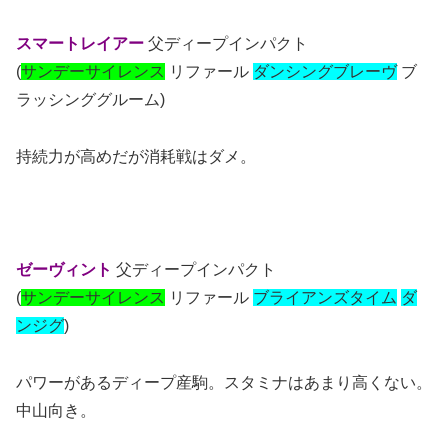
スマートレイアー
父ディープインパクト
(
サンデーサイレンス
リファール
ダンシングブレーヴ
ブ
ラッシンググルーム)
持続力が高めだが消耗戦はダメ。
ゼーヴィント
父ディープインパクト
(
サンデーサイレンス
リファール
ブライアンズタイム
ダ
ンジグ
)
パワーがあるディープ産駒。スタミナはあまり高くない。
中山向き。