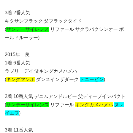
3着 2番人気
キタサンブラック 父ブラックタイド
(
サンデーサイレンス
リファール サクラバクシンオー ボ
ールドルーラー)
2015年 良
1着 6番人気
ラブリーデイ 父キングカメハメハ
(
キングマンボ
ダンスインザダーク
トニービン
)
2着 10番人気 デニムアンドルビー 父ディープインパクト
(
サンデーサイレンス
リファール
キングカメハメハ
ヌレ
イエフ
)
3着 11番人気