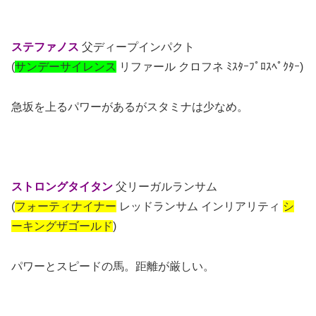
ステファノス
父ディープインパクト
(
サンデーサイレンス
リファール クロフネ ﾐｽﾀｰﾌﾟﾛｽﾍﾟｸﾀｰ)
急坂を上るパワーがあるがスタミナは少なめ。
ストロングタイタン
父リーガルランサム
(
フォーティナイナー
レッドランサム インリアリティ
シ
ーキングザゴールド
)
パワーとスピードの馬。距離が厳しい。