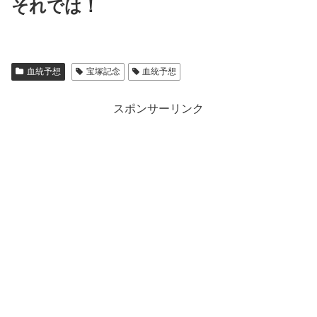
それでは！
血統予想
宝塚記念
血統予想
スポンサーリンク