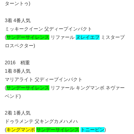
ターントゥ)
3着 4番人気
ミッキークイーン 父ディープインパクト
(
サンデーサイレンス
リファール
ヌレイエフ
ミスタープ
ロスペクター)
2016 稍重
1着 8番人気
マリアライト 父ディープインパクト
(
サンデーサイレンス
リファール キングマンボ ネヴァー
ベンド)
2着 1番人気
ドゥラメンテ 父キングカメハメハ
(
キングマンボ
サンデーサイレンス
トニービン
)