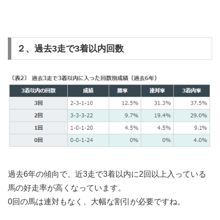
２、過去3走で3着以内回数
過去6年の傾向で、近3走で3着以内に2回以上入っている
馬の好走率が高くなっています。
0回の馬は連対もなく、大幅な割引が必要ですね。