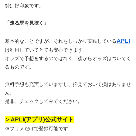
勢は好印象です。
「走る馬を見抜く」
APLI
基本的なことですが、それをしっかり実践している
は利用していてとても安心できます。
オッズで予想をするのではなく、後からオッズはついてく
るものです。
無料予想も充実していますし、抑えておいて損はありませ
ん。
是非、チェックしてみてください。
＞APLI(アプリ)公式サイト
※フリメだけで登録可能です