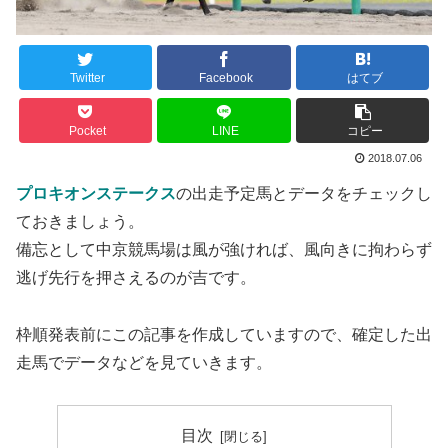
Twitter
Facebook
はてブ
Pocket
LINE
コピー
2018.07.06
プロキオンステークス
の出走予定馬とデータをチェックし
ておきましょう。
備忘として中京競馬場は風が強ければ、風向きに拘わらず
逃げ先行を押さえるのが吉です。
枠順発表前にこの記事を作成していますので、確定した出
走馬でデータなどを見ていきます。
目次