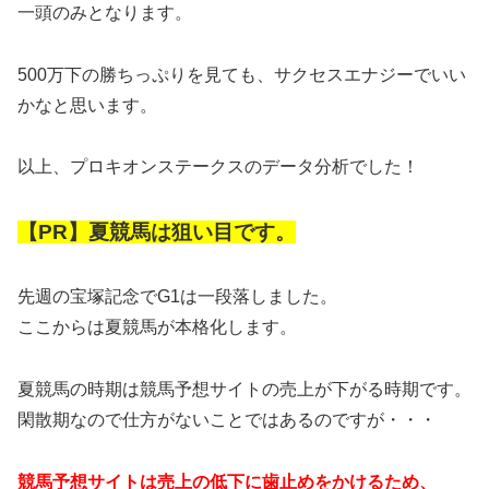
一頭のみとなります。
500万下の勝ちっぷりを見ても、サクセスエナジーでいい
かなと思います。
以上、プロキオンステークスのデータ分析でした！
【PR】夏競馬は狙い目です。
先週の宝塚記念でG1は一段落しました。
ここからは夏競馬が本格化します。
夏競馬の時期は競馬予想サイトの売上が下がる時期です。
閑散期なので仕方がないことではあるのですが・・・
競馬予想サイトは売上の低下に歯止めをかけるため、