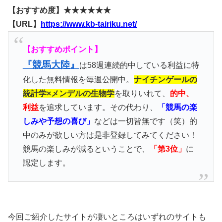
【おすすめ度】★★★★★★
【URL】
https://www.kb-tairiku.net/
【おすすめポイント】
『競馬大陸』
は58週連続的中している利益に特
化した無料情報を毎週公開中。
ナイチンゲールの
統計学×メンデルの生物学
を取りいれて、
的中、
利益
を追求しています。その代わり、
「競馬の楽
しみや予想の喜び」
などは一切皆無です（笑）的
中のみが欲しい方は是非登録してみてください！
競馬の楽しみが減るということで、
「第3位」
に
認定します。
今回ご紹介したサイトが凄いところはいずれのサイトも