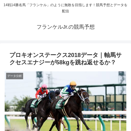
14戦14勝名馬「フランケル」のように無敗を目指します！競馬予想とデータを
配信
フランケルJr.の競馬予想
プロキオンステークス2018データ｜軸馬サ
クセスエナジーが58kgを跳ね返せるか？
データ分析