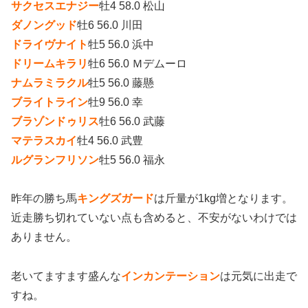
サクセスエナジー
牡4 58.0 松山
ダノングッド
牡6 56.0 川田
ドライヴナイト
牡5 56.0 浜中
ドリームキラリ
牡6 56.0 Ｍデムーロ
ナムラミラクル
牡5 56.0 藤懸
ブライトライン
牡9 56.0 幸
ブラゾンドゥリス
牡6 56.0 武藤
マテラスカイ
牡4 56.0 武豊
ルグランフリソン
牡5 56.0 福永
昨年の勝ち馬
キングズガード
は斤量が1kg増となります。
近走勝ち切れていない点も含めると、不安がないわけでは
ありません。
老いてますます盛んな
インカンテーション
は元気に出走で
すね。