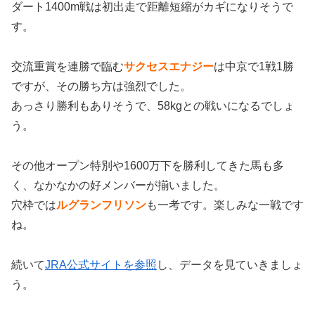
ダート1400m戦は初出走で距離短縮がカギになりそうで
す。
交流重賞を連勝で臨む
サクセスエナジー
は中京で1戦1勝
ですが、その勝ち方は強烈でした。
あっさり勝利もありそうで、58kgとの戦いになるでしょ
う。
その他オープン特別や1600万下を勝利してきた馬も多
く、なかなかの好メンバーが揃いました。
穴枠では
ルグランフリソン
も一考です。楽しみな一戦です
ね。
続いて
JRA公式サイトを参照
し、データを見ていきましょ
う。