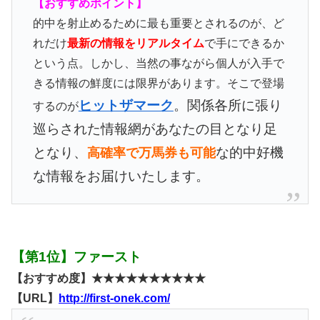
【おすすめポイント】
的中を射止めるために最も重要とされるのが、ど
れだけ
最新の情報をリアルタイム
で手にできるか
という点。しかし、当然の事ながら個人が入手で
きる情報の鮮度には限界があります。そこで登場
ヒットザマーク
。関係各所に張り
するのが
巡らされた情報網があなたの目となり足
となり、
な的中好機
高確率で万馬券も可能
な情報をお届けいたします。
【第1位】ファースト
【おすすめ度】★★★★★★★★★★
【URL】
http://first-onek.com/