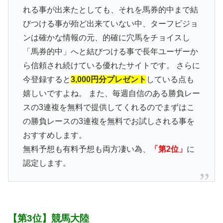
れる事が出来たとしても、それを馬券的中まで結
びつける事が殆ど出来ていない中、ターフビジョ
ンは確かな情報の元、的確に穴馬をチョイスし
「馬券的中」へと結びつける事で長年ユーザーか
ら信頼され続けている優れたサイトです。 さらに
今登録すると
3,000円分プレゼント
している点も
嬉しいですよね。 また、毎週自信のある勝負レー
スの3連複を無料で提供してくれるのでまずはこ
の勝負レースの3連複を無料でお試しされる事を
おすすめします。
無料予想も有料予想も両方凄い為、
「第2位」
に
認定します。
【第3位】競馬大陸