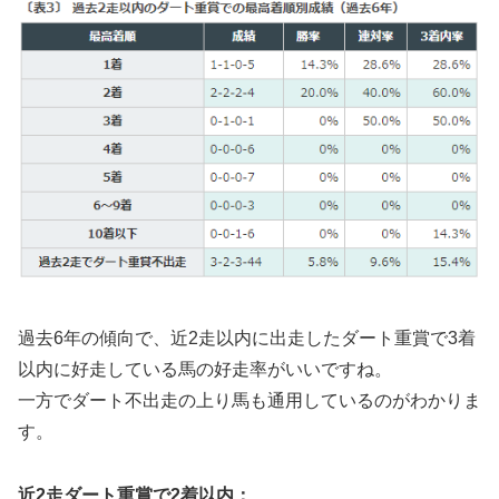
過去6年の傾向で、近2走以内に出走したダート重賞で3着
以内に好走している馬の好走率がいいですね。
一方でダート不出走の上り馬も通用しているのがわかりま
す。
近2走ダート重賞で2着以内：