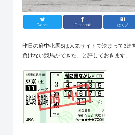
Twitter
Facebook
はてブ
昨日の府中牝馬Sは人気サイドで決まって3連複1
負けない競馬ができた、と評しておきます。