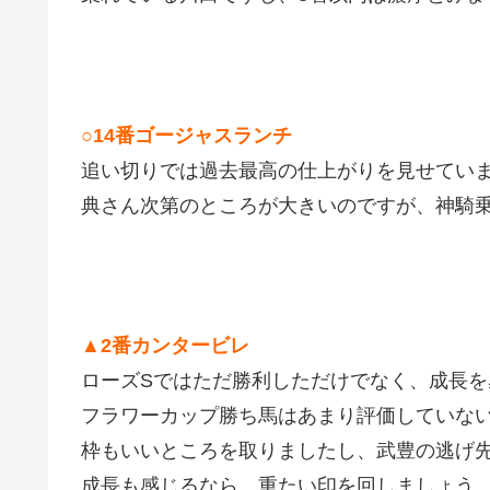
○14番ゴージャスランチ
追い切りでは過去最高の仕上がりを見せてい
典さん次第のところが大きいのですが、神騎
▲2番カンタービレ
ローズSではただ勝利しただけでなく、成長
フラワーカップ勝ち馬はあまり評価していな
枠もいいところを取りましたし、武豊の逃げ
成長も感じるなら、重たい印を回しましょう