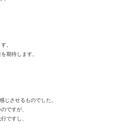
ます。
乗を期待します。
を感じさせるものでした。
いのですが、
先行ですし、
。