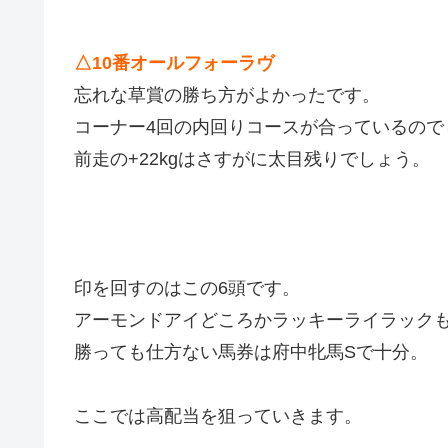
△10番オールフォーラヴ
忘れな草賞の勝ち方がよかったです。
コーナー4回の内回りコースが合っているので
前走の+22kgはさすがに太目残りでしょう。
印を回すのはこの6頭です。
アーモンドアイどころかラッキーライラック
勝っても仕方ない馬券は府中牝馬Sで十分。
ここでは高配当を狙っていきます。