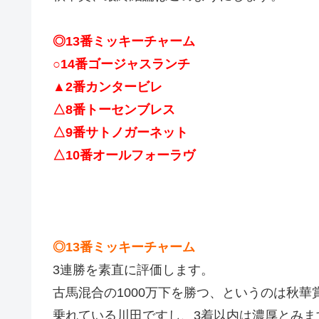
◎13番ミッキーチャーム
○14番ゴージャスランチ
▲2番カンタービレ
△8番トーセンブレス
△9番サトノガーネット
△10番オールフォーラヴ
◎13番ミッキーチャーム
3連勝を素直に評価します。
古馬混合の1000万下を勝つ、というのは秋
乗れている川田ですし、3着以内は濃厚とみま