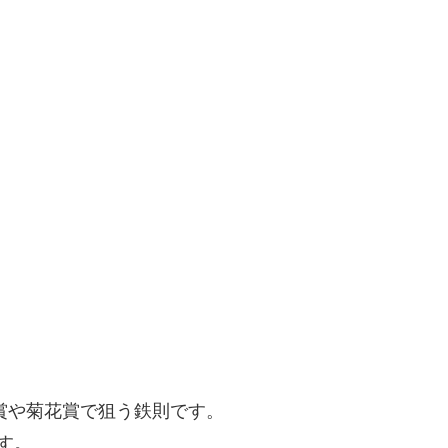
華賞や菊花賞で狙う鉄則です。
す。