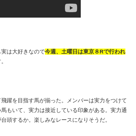
も実は大好きなので
今週、土曜日は東京８Rで行われ
す。
て飛躍を目指す馬が揃った。メンバーは実力をつけて
い馬もいて、実力は接近している印象がある。実力通
が台頭するか。楽しみなレースになりそうだ。