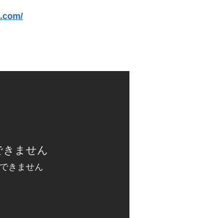
e.com/