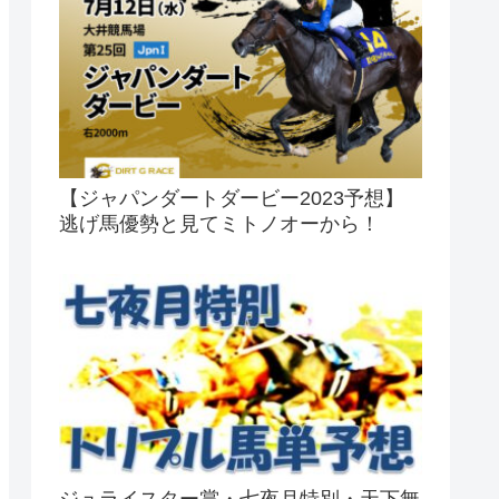
【ジャパンダートダービー2023予想】
逃げ馬優勢と見てミトノオーから！
ジュライスター賞・七夜月特別・天下無