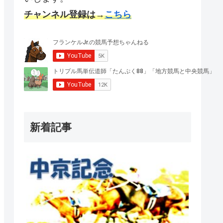
チャンネル登録は→
こちら
新着記事