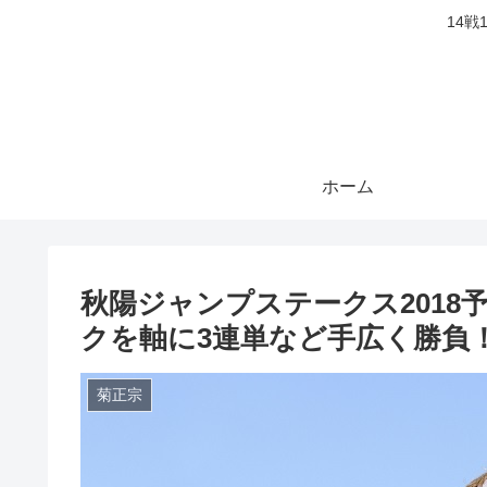
14
ホーム
秋陽ジャンプステークス2018
クを軸に3連単など手広く勝負
菊正宗