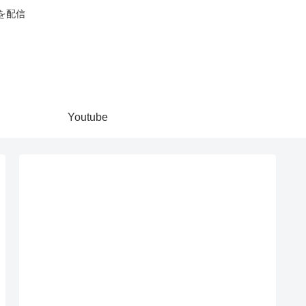
を配信
Youtube