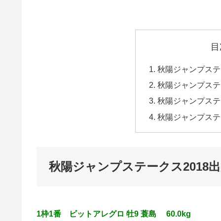
目
秋陽ジャンプステー
秋陽ジャンプステ
秋陽ジャンプステ
秋陽ジャンプステ
秋陽ジャンプステークス2018出
1枠1番 ビットアレグロ 牡9 蓑島 60.0kg