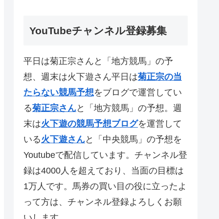
YouTubeチャンネル登録募集
平日は菊正宗さんと「地方競馬」の予
想、週末は火下遊さん平日は
菊正宗の当
たらない競馬予想
をブログで運営してい
る
菊正宗さん
と「地方競馬」の予想。週
末は
火下遊の競馬予想ブログ
を運営して
いる
火下遊さん
と「中央競馬」の予想を
Youtubeで配信しています。チャンネル登
録は4000人を超えており、当面の目標は
1万人です。馬券の買い目の役に立ったよ
って方は、チャンネル登録よろしくお願
いします。