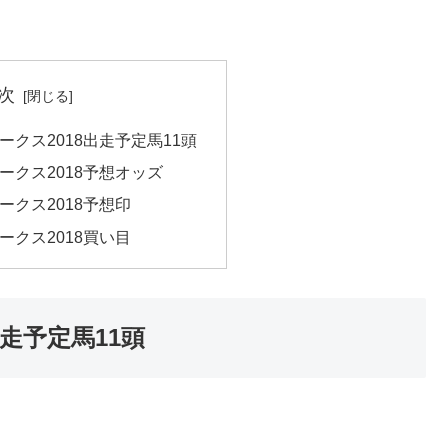
次
クス2018出走予定馬11頭
ークス2018予想オッズ
ークス2018予想印
ークス2018買い目
走予定馬11頭