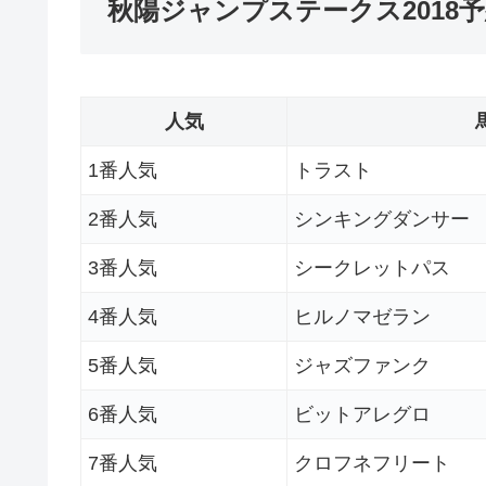
秋陽ジャンプステークス2018
人気
1番人気
トラスト
2番人気
シンキングダンサー
3番人気
シークレットパス
4番人気
ヒルノマゼラン
5番人気
ジャズファンク
6番人気
ビットアレグロ
7番人気
クロフネフリート