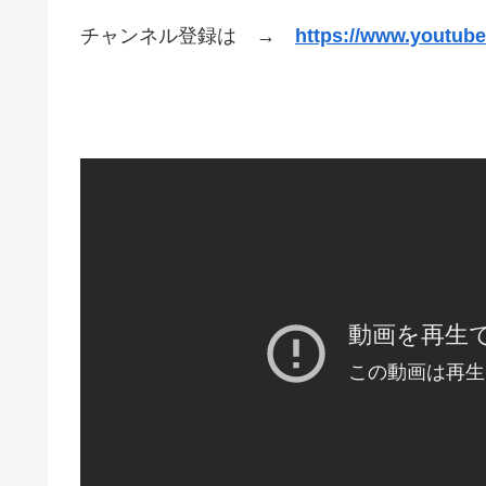
チャンネル登録は →
https://www.youtub