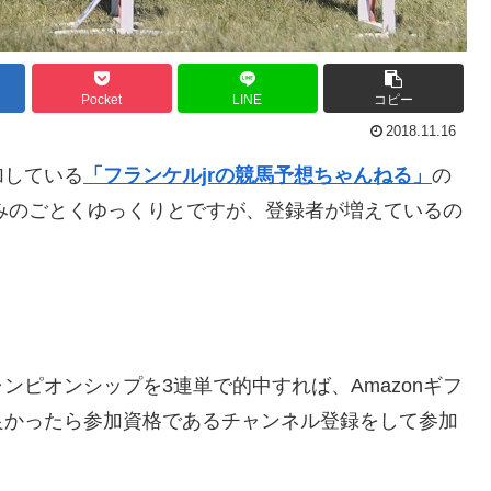
Pocket
LINE
コピー
2018.11.16
加している
「フランケルjrの競馬予想ちゃんねる」
の
みのごとくゆっくりとですが、登録者が増えているの
ピオンシップを3連単で的中すれば、Amazonギフ
良かったら参加資格であるチャンネル登録をして参加