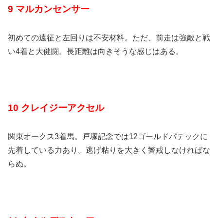
9 マルカンセンサー
初めての遠征と左回りは不安材料。ただ、前走は強敵と戦
い4着と大健闘。長距離は向きそうな感じはある。
10 クレイジーアクセル
関東オークス3着馬。戸塚記念では12ゴールドパテックに
先着している力あり。逃げ粘りを大きく警戒しなければな
らぬ。