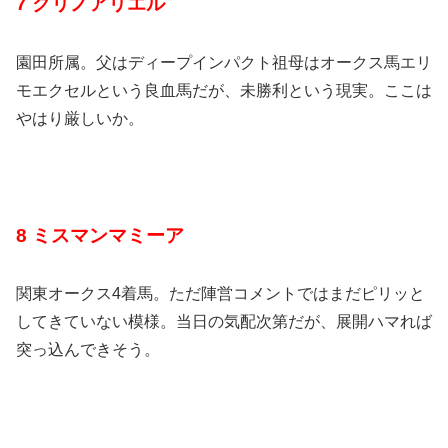
7 クリノアリエル
園田所属。父はディープインパクト祖母はオークス馬エリ
モエクセルという良血馬だが、未勝利という現実。ここは
やはり厳しいか。
8 ミスマンマミーア
関東オークス4着馬。ただ陣営コメントではまだピリッと
してきていない模様。当日の気配次第だが、展開ハマれば
突っ込んできそう。