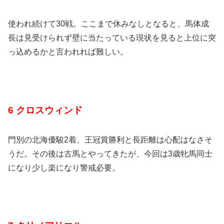
使われ続けて30戦。ここまで休みなしとなると、馬体成
長は見受けられず壁に当たっている現状を見ると上位に突
っ込めるかと言われれば難しい。
6 クロスウィンド
門別の北海優駿2着、王冠賞勝利と長距離は心配はなさそ
うだ。その後は古馬とやってきたが、今回は3歳牝馬同士
になり少し楽になり警戒必要。