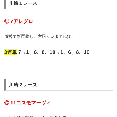
川崎１レース
◎ 7アレグロ
道営で新馬勝ち。左回り克服すれば。
3連単
7→1、6、8、10→1、6、8、10
川崎２レース
◎ 11コスモマーヴィ