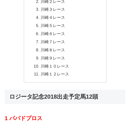
川崎２レース
川崎３レース
川崎４レース
川崎５レース
川崎６レース
川崎７レース
川崎８レース
川崎９レース
川崎１０レース
川崎１２レース
ロジータ記念2018出走予定馬12頭
1 パパドプロス