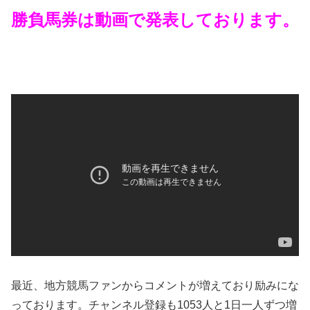
勝負馬券は動画で発表しております。
最近、地方競馬ファンからコメントが増えており励みにな
っております。チャンネル登録も1053人と1日一人ずつ増