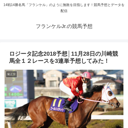
14戦14勝名馬「フランケル」のように無敗を目指します！競馬予想とデータを
配信
フランケルJr.の競馬予想
ロジータ記念2018予想│11月28日の川崎競
馬全１２レースを3連単予想してみた！
菊正宗