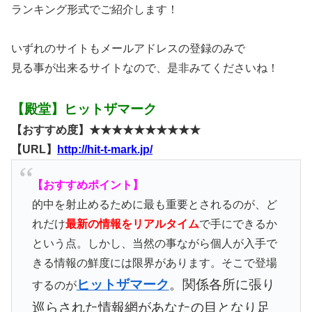
ランキング形式でご紹介します！
いずれのサイトもメールアドレスの登録のみで
見る事が出来るサイトなので、是非みてくださいね！
【殿堂】ヒットザマーク
【おすすめ度】★★★★★★★★★★
【URL】
http://hit-t-mark.jp/
【おすすめポイント】
的中を射止めるために最も重要とされるのが、ど
れだけ
最新の情報をリアルタイム
で手にできるか
という点。しかし、当然の事ながら個人が入手で
きる情報の鮮度には限界があります。そこで登場
ヒットザマーク
。関係各所に張り
するのが
巡らされた情報網があなたの目となり足