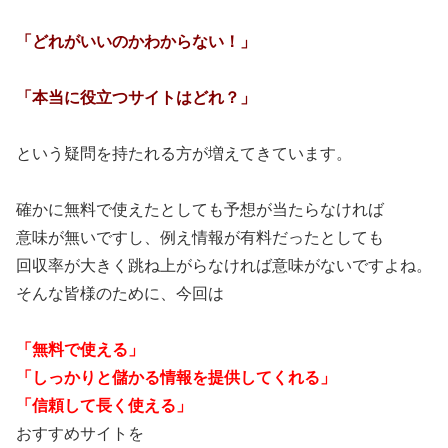
「どれがいいのかわからない！」
「本当に役立つサイトはどれ？」
という疑問を持たれる方が増えてきています。
確かに無料で使えたとしても予想が当たらなければ
意味が無いですし、例え情報が有料だったとしても
回収率が大きく跳ね上がらなければ意味がないですよね。
そんな皆様のために、今回は
「無料で使える」
「しっかりと儲かる情報を提供してくれる」
「信頼して長く使える」
おすすめサイトを