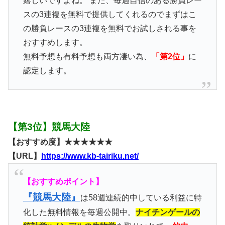
嬉しいですよね。 また、毎週自信のある勝負レー
スの3連複を無料で提供してくれるのでまずはこ
の勝負レースの3連複を無料でお試しされる事を
おすすめします。
無料予想も有料予想も両方凄い為、
「第2位」
に
認定します。
【第3位】競馬大陸
【おすすめ度】★★★★★★
【URL】
https://www.kb-tairiku.net/
【おすすめポイント】
『競馬大陸』
は58週連続的中している利益に特
化した無料情報を毎週公開中。
ナイチンゲールの