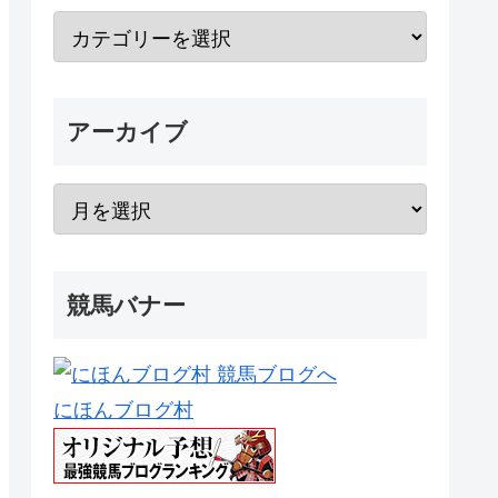
アーカイブ
競馬バナー
にほんブログ村