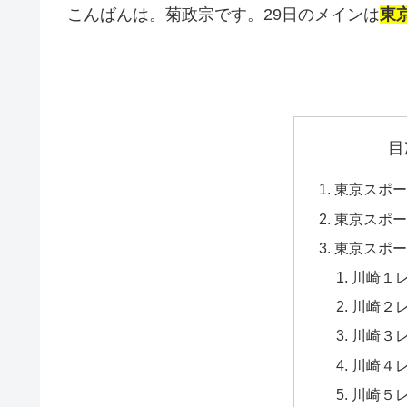
こんばんは。菊政宗です。29日のメインは
東
目
東京スポー
東京スポー
東京スポー
川崎１
川崎２
川崎３
川崎４
川崎５