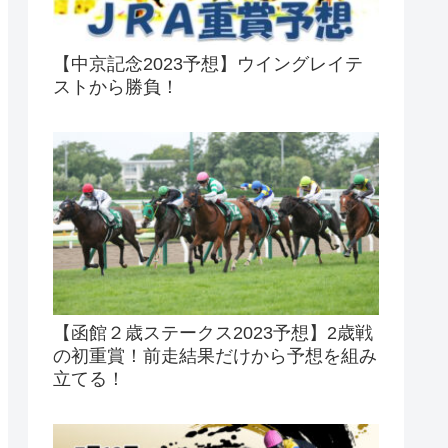
【中京記念2023予想】ウイングレイテ
ストから勝負！
【函館２歳ステークス2023予想】2歳戦
の初重賞！前走結果だけから予想を組み
立てる！