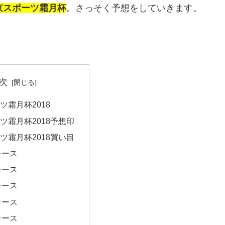
京スポーツ霜月杯
。さっそく予想をしていきます。
次
ツ霜月杯2018
ツ霜月杯2018予想印
ツ霜月杯2018買い目
レース
レース
レース
レース
レース