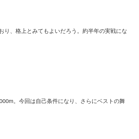
ており、格上とみてもよいだろう。約半年の実戦にな
000m。今回は自己条件になり、さらにベストの舞