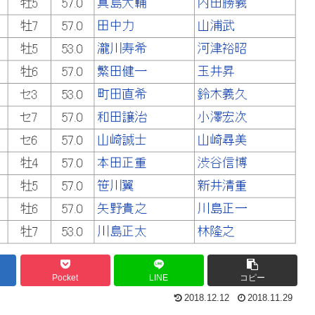
Pocket
LINE
コピー
2018.12.12
2018.11.29