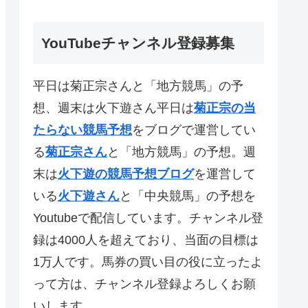
YouTubeチャンネル登録募集
平日は菊正宗さんと「地方競馬」の予
想、週末は火下遊さん平日は
菊正宗の当
たらない競馬予想
をブログで運営してい
る
菊正宗さん
と「地方競馬」の予想。週
末は
火下遊の競馬予想ブログ
を運営して
いる
火下遊さん
と「中央競馬」の予想を
Youtubeで配信しています。チャンネル登
録は4000人を超えており、当面の目標は
1万人です。馬券の買い目の役に立ったよ
って方は、チャンネル登録よろしくお願
いします。