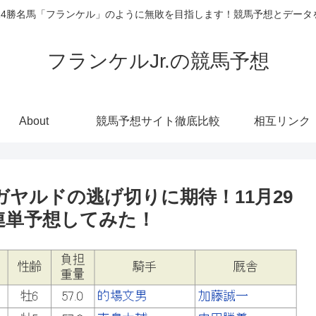
戦14勝名馬「フランケル」のように無敗を目指します！競馬予想とデータ
フランケルJr.の競馬予想
About
競馬予想サイト徹底比較
相互リンク
ガヤルドの逃げ切りに期待！11月29
連単予想してみた！