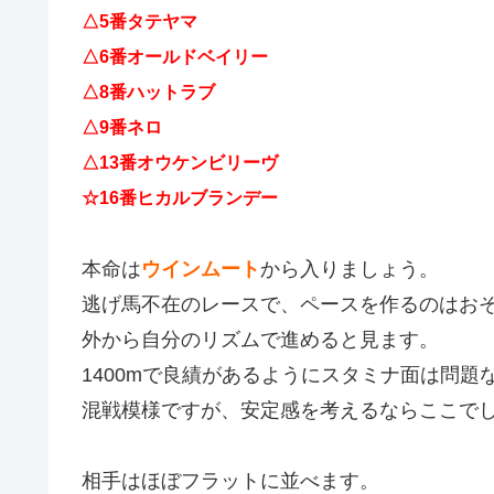
△5番タテヤマ
△6番オールドベイリー
△8番ハットラブ
△9番ネロ
△13番オウケンビリーヴ
☆16番ヒカルブランデー
本命は
ウインムート
から入りましょう。
逃げ馬不在のレースで、ペースを作るのはお
外から自分のリズムで進めると見ます。
1400mで良績があるようにスタミナ面は問
混戦模様ですが、安定感を考えるならここで
相手はほぼフラットに並べます。