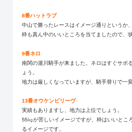
8番ハットラブ
中山で勝ったレースはイメージ通りというか、
枠も真ん中のいいところを当てましたので、
9番ネロ
南関の瀧川騎手が来ました。ネロはすぐサボ
ょう。
地力は厳しくなっていますが、騎手替りで一
13番オウケンビリーヴ
実績もありますし、地力は上位でしょう。
55㎏が苦しいイメージですが、枠はいいとこ
るイメージです。