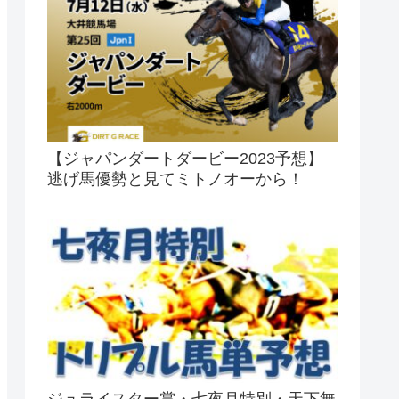
【ジャパンダートダービー2023予想】
逃げ馬優勢と見てミトノオーから！
ジュライスター賞・七夜月特別・天下無