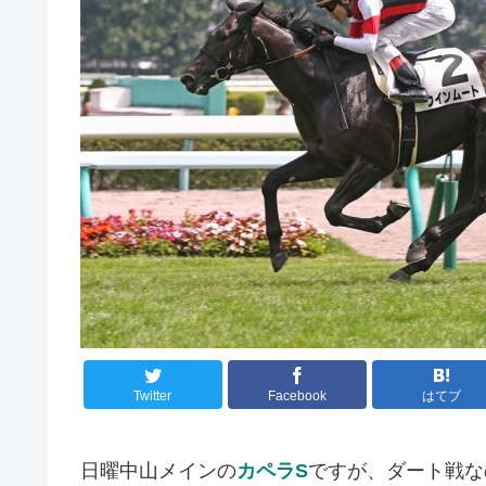
Twitter
Facebook
はてブ
日曜中山メインの
カペラS
ですが、ダート戦な