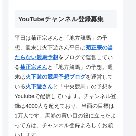
YouTubeチャンネル登録募集
平日は菊正宗さんと「地方競馬」の予
想、週末は火下遊さん平日は
菊正宗の当
たらない競馬予想
をブログで運営してい
る
菊正宗さん
と「地方競馬」の予想。週
末は
火下遊の競馬予想ブログ
を運営して
いる
火下遊さん
と「中央競馬」の予想を
Youtubeで配信しています。チャンネル登
録は4000人を超えており、当面の目標は
1万人です。馬券の買い目の役に立ったよ
って方は、チャンネル登録よろしくお願
いします。