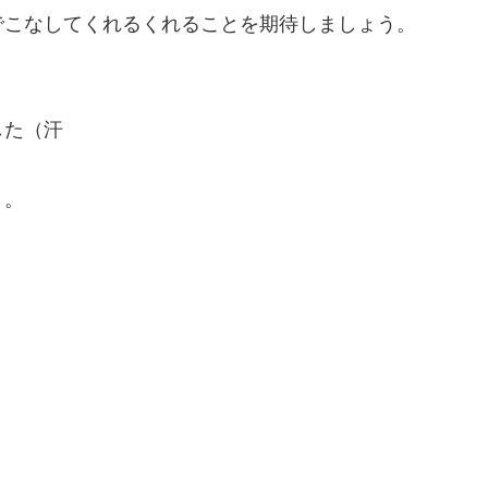
でこなしてくれるくれることを期待しましょう。
した（汗
う。