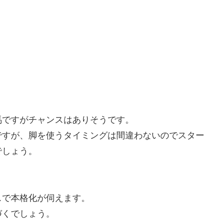
馬ですがチャンスはありそうです。
ですが、脚を使うタイミングは間違わないのでスター
でしょう。
スで本格化が伺えます。
づくでしょう。