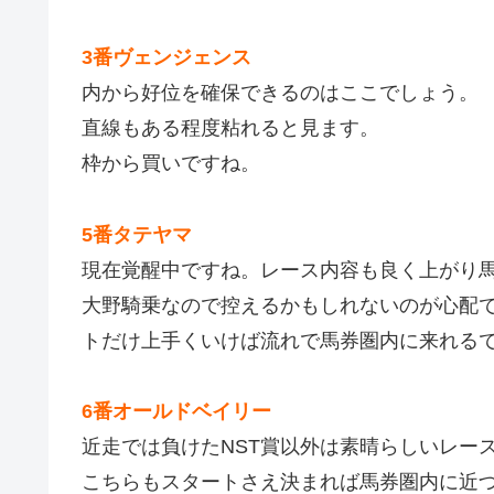
3番ヴェンジェンス
内から好位を確保できるのはここでしょう。
直線もある程度粘れると見ます。
枠から買いですね。
5番タテヤマ
現在覚醒中ですね。レース内容も良く上がり
大野騎乗なので控えるかもしれないのが心配
トだけ上手くいけば流れで馬券圏内に来れる
6番オールドベイリー
近走では負けたNST賞以外は素晴らしいレー
こちらもスタートさえ決まれば馬券圏内に近