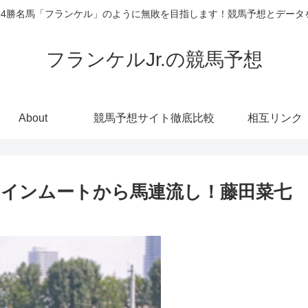
戦14勝名馬「フランケル」のように無敗を目指します！競馬予想とデータ
フランケルJr.の競馬予想
About
競馬予想サイト徹底比較
相互リンク
｜ウインムートから馬連流し！藤田菜七