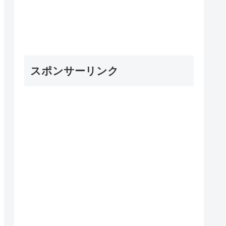
スポンサーリンク