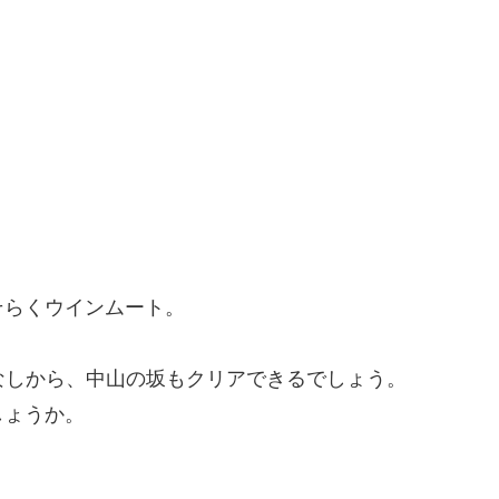
そらくウインムート。
題なしから、中山の坂もクリアできるでしょう。
しょうか。