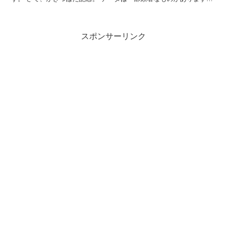
で、押さえておきましょう。 ...
スポンサーリンク