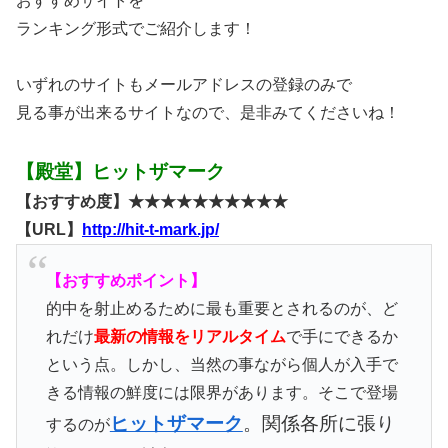
おすすめサイトを
ランキング形式でご紹介します！
いずれのサイトもメールアドレスの登録のみで
見る事が出来るサイトなので、是非みてくださいね！
【殿堂】ヒットザマーク
【おすすめ度】★★★★★★★★★★
【URL】
http://hit-t-mark.jp/
【おすすめポイント】
的中を射止めるために最も重要とされるのが、ど
れだけ
最新の情報をリアルタイム
で手にできるか
という点。しかし、当然の事ながら個人が入手で
きる情報の鮮度には限界があります。そこで登場
ヒットザマーク
。関係各所に張り
するのが