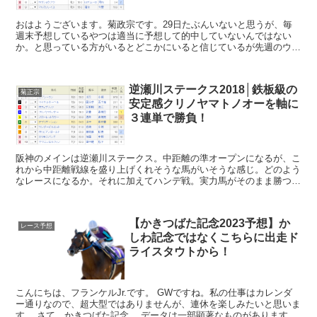
おはようございます。菊政宗です。29日たぶんいないと思うが、毎
週末予想しているやつは適当に予想して的中していないんではない
か。と思っている方がいるとどこかにいると信じているが先週のウェ
ルカムステークスは馬単、3連単を的中した。万馬券ではなか...
逆瀬川ステークス2018│鉄板級の
菊正宗
安定感クリノヤマトノオーを軸に
３連単で勝負！
阪神のメインは逆瀬川ステークス。中距離の準オープンになるが、こ
れから中距離戦線を盛り上げくれそうな馬がいそうな感じ。どのよう
なレースになるか。それに加えてハンデ戦。実力馬がそのまま勝つか
それとも伏兵が出てくるか。予想をしてみた。 ...
【かきつばた記念2023予想】か
レース予想
しわ記念ではなくこちらに出走ド
ライスタウトから！
こんにちは、フランケルJr.です。 GWですね。私の仕事はカレンダ
ー通りなので、超大型ではありませんが、連休を楽しみたいと思いま
す。 さて、かきつばた記念。 データは一部顕著なものがありますの