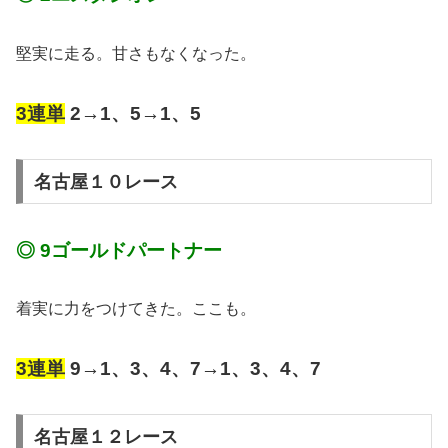
堅実に走る。甘さもなくなった。
3連単
2→1、5→1、5
名古屋１０レース
◎ 9ゴールドパートナー
着実に力をつけてきた。ここも。
3連単
9→1、3、4、7→1、3、4、7
名古屋１２レース