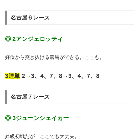
名古屋６レース
◎ 2アンジェロッティ
好位から突き抜ける競馬ができる。ここも。
3連単
2→3、4、7、8→3、4、7、8
名古屋７レース
◎ 3ジューンシェイカー
昇級初戦だが、ここでも大丈夫。