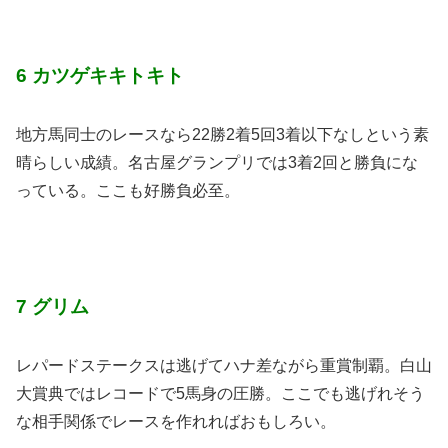
6 カツゲキキトキト
地方馬同士のレースなら22勝2着5回3着以下なしという素
晴らしい成績。名古屋グランプリでは3着2回と勝負にな
っている。ここも好勝負必至。
7 グリム
レパードステークスは逃げてハナ差ながら重賞制覇。白山
大賞典ではレコードで5馬身の圧勝。ここでも逃げれそう
な相手関係でレースを作れればおもしろい。