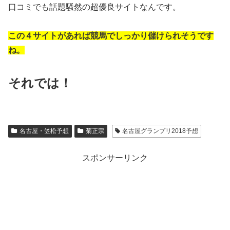
口コミでも話題騒然の超優良サイトなんです。
この４サイトがあれば競馬でしっかり儲けられそうです
ね。
それでは！
名古屋・笠松予想
菊正宗
名古屋グランプリ2018予想
スポンサーリンク