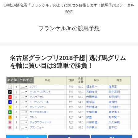
14戦14勝名馬「フランケル」のように無敗を目指します！競馬予想とデータを
配信
フランケルJr.の競馬予想
名古屋グランプリ2018予想│逃げ馬グリム
を軸に買い目は3連単で勝負！
名古屋・笠松予想