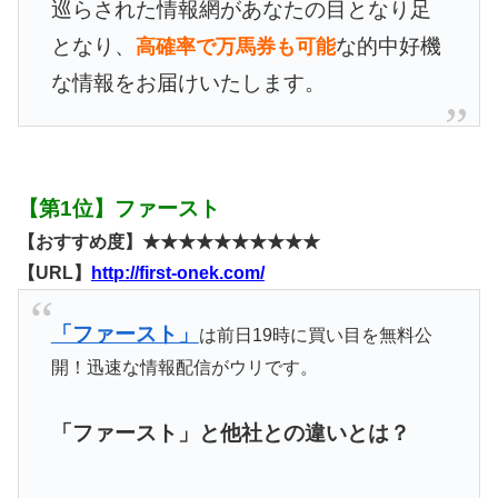
巡らされた情報網があなたの目となり足
となり、
な的中好機
高確率で万馬券も可能
な情報をお届けいたします。
【第1位】ファースト
【おすすめ度】★★★★★★★★★★
【URL】
http://first-onek.com/
「ファースト」
は前日19時に買い目を無料公
開！迅速な情報配信がウリです。
「ファースト」と他社との違いとは？