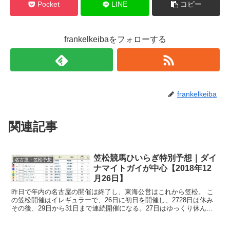
Pocket
LINE
コピー
frankelkeibaをフォローする
frankelkeiba
関連記事
笠松競馬ひいらぎ特別予想｜ダイ
名古屋・笠松予想
ナマイトガイが中心【2018年12
月26日】
昨日で年内の名古屋の開催は終了し、東海公営はこれから笠松。 こ
の笠松開催はイレギュラーで、26日に初日を開催し、2728日は休み
その後、29日から31日まで連続開催になる。27日はゆっくり休んで
28日は中央競馬を楽しみ29日から大...