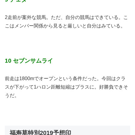
2走前が案外な競馬。ただ、自分の競馬はできている。こ
こはメンバー関係から見ると厳しいと自分はみている。
10 セブンサムライ
前走は1800mでオープンという条件だった。今回はクラ
スが下がって1ハロン距離短縮はプラスに。好勝負できそ
うだ。
福寿草特別2019予想印