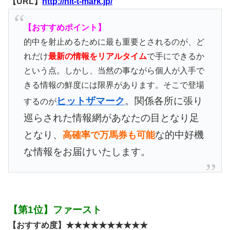
【URL】
http://hit-t-mark.jp/
【おすすめポイント】
的中を射止めるために最も重要とされるのが、ど
れだけ
最新の情報をリアルタイム
で手にできるか
という点。しかし、当然の事ながら個人が入手で
きる情報の鮮度には限界があります。そこで登場
ヒットザマーク
。関係各所に張り
するのが
巡らされた情報網があなたの目となり足
となり、
な的中好機
高確率で万馬券も可能
な情報をお届けいたします。
【第1位】ファースト
【おすすめ度】★★★★★★★★★★