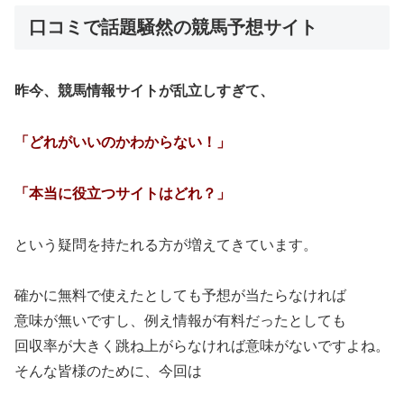
口コミで話題騒然の競馬予想サイト
昨今、競馬情報サイトが乱立しすぎて、
「どれがいいのかわからない！」
「本当に役立つサイトはどれ？」
という疑問を持たれる方が増えてきています。
確かに無料で使えたとしても予想が当たらなければ
意味が無いですし、例え情報が有料だったとしても
回収率が大きく跳ね上がらなければ意味がないですよね。
そんな皆様のために、今回は