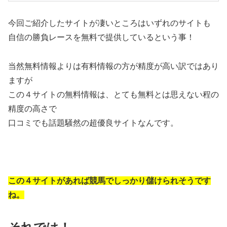
今回ご紹介したサイトが凄いところはいずれのサイトも
自信の勝負レースを無料で提供しているという事！
当然無料情報よりは有料情報の方が精度が高い訳ではあり
ますが
この４サイトの無料情報は、とても無料とは思えない程の
精度の高さで
口コミでも話題騒然の超優良サイトなんです。
この４サイトがあれば競馬でしっかり儲けられそうです
ね。