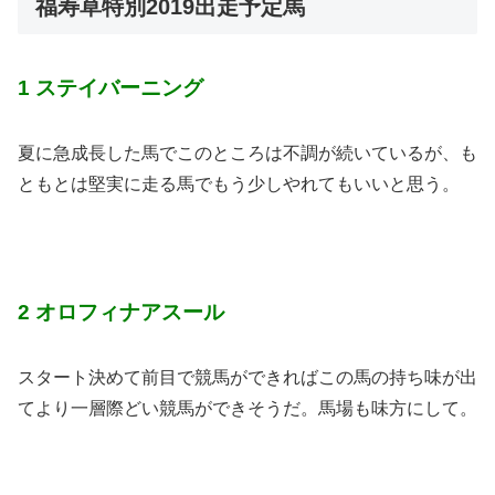
福寿草特別2019出走予定馬
1 ステイバーニング
夏に急成長した馬でこのところは不調が続いているが、も
ともとは堅実に走る馬でもう少しやれてもいいと思う。
2 オロフィナアスール
スタート決めて前目で競馬ができればこの馬の持ち味が出
てより一層際どい競馬ができそうだ。馬場も味方にして。