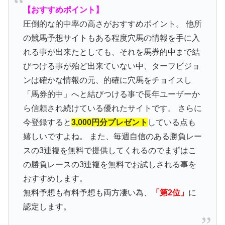
【おすすめポイント】
圧倒的な的中率の高さがおすすめポイント。 他所
の競馬予想サイトもある程度穴馬の情報を手に入
れる事が出来たとしても、それを馬券的中まで結
びつける事が殆ど出来ていない中、ターフビジョ
ンは確かな情報の元、的確に穴馬をチョイスし
「馬券的中」へと結びつける事で長年ユーザーか
ら信頼され続けている優れたサイトです。 さらに
今登録すると
3,000円分プレゼント
している点も
嬉しいですよね。 また、毎週自信のある勝負レー
スの3連複を無料で提供してくれるのでまずはこ
の勝負レースの3連複を無料でお試しされる事を
おすすめします。
無料予想も有料予想も両方凄い為、
「第2位」
に
認定します。