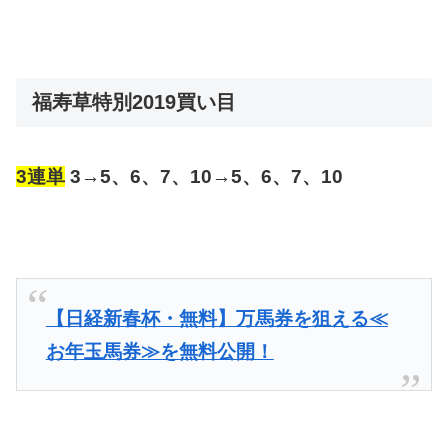
福寿草特別2019買い目
3連単
3→5、6、7、10→5、6、7、10
【日経新春杯・無料】万馬券を狙える≪
お年玉馬券≫を無料公開！