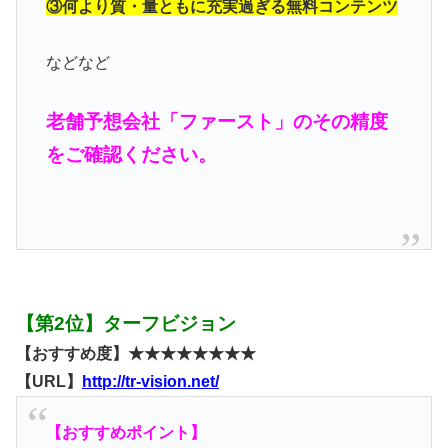
③何より質・量ともに充実過ぎる無料コンテンツ
などなど
老舗予想会社「ファースト」のその精度
をご確認ください。
【第2位】ターフビジョン
【おすすめ度】★★★★★★★★
【URL】
http://tr-vision.net/
【おすすめポイント】