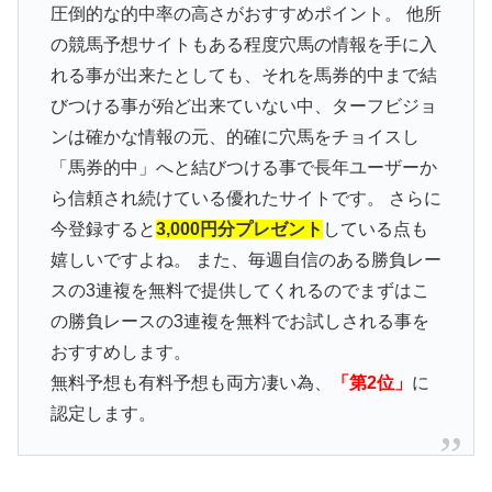
圧倒的な的中率の高さがおすすめポイント。 他所
の競馬予想サイトもある程度穴馬の情報を手に入
れる事が出来たとしても、それを馬券的中まで結
びつける事が殆ど出来ていない中、ターフビジョ
ンは確かな情報の元、的確に穴馬をチョイスし
「馬券的中」へと結びつける事で長年ユーザーか
ら信頼され続けている優れたサイトです。 さらに
今登録すると
3,000円分プレゼント
している点も
嬉しいですよね。 また、毎週自信のある勝負レー
スの3連複を無料で提供してくれるのでまずはこ
の勝負レースの3連複を無料でお試しされる事を
おすすめします。
無料予想も有料予想も両方凄い為、
「第2位」
に
認定します。