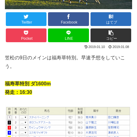
Twitter
Facebook
はてブ
Pocket
LINE
コピー
2019.01.10
2019.01.08
笠松の9日のメインは福寿草特別。早速予想をしていこ
う。
福寿草特別 ダ1600m
発走：16:30