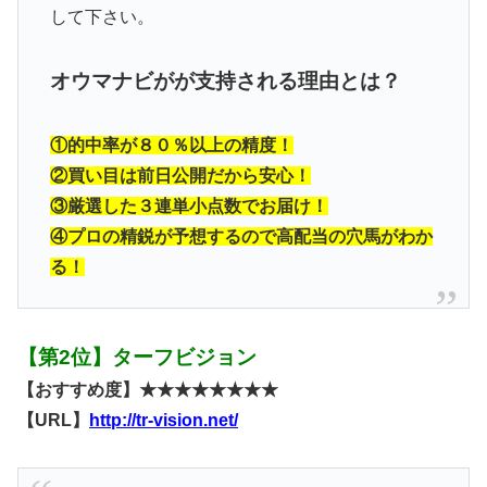
して下さい。
オウマナビがが支持される理由とは？
①的中率が８０％以上の精度！
②買い目は前日公開だから安心！
③厳選した３連単小点数でお届け！
④プロの精鋭が予想するので高配当の穴馬がわか
る！
【第2位】ターフビジョン
【おすすめ度】★★★★★★★★
【URL】
http://tr-vision.net/