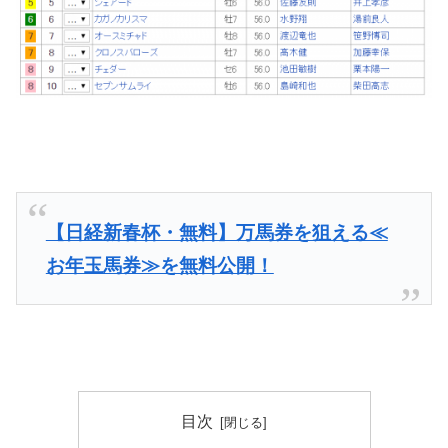
【日経新春杯・無料】万馬券を狙える≪
お年玉馬券≫を無料公開！
目次