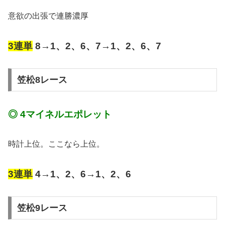
意欲の出張で連勝濃厚
3連単
8→1、2、6、7→1、2、6、7
笠松8レース
◎ 4マイネルエポレット
時計上位。ここなら上位。
3連単
4→1、2、6→1、2、6
笠松9レース