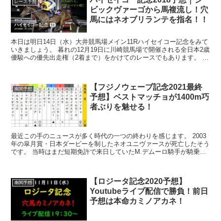
レース予想
ビックヴァーゴから馬複流し！穴
馬にはネオブリランテを指名！！
本日は明日14日（水）大井競馬場メイン11Rハイセイコー記念をみて
いきましょう。 暮れの12月19日に川崎競馬場で開催される全日本2歳
優駿への優先出走権（2着まで）をかけてのレースでもあります。 実
質的にここを勝てば3歳春の南関クラ...
【フジノウェーブ記念2021最終
南関予想
予想】ベストマッチョが1400m巧
者ぶりを魅せる！
最近この手のニュースが多く時代の一つの終わりを感じます。 2003
年の皐月賞・日本ダービーを制したネオユニヴァースが死亡したそう
です。 当時はまだ短期免許で来日していたM.デムーロ騎手が騎乗し
ていました。 あの時の競馬は毎年い...
【ロジータ記念2020予想】
南関予想
Youtubeライブ配信で勝負！前日
予想は本命カミノアカネ！