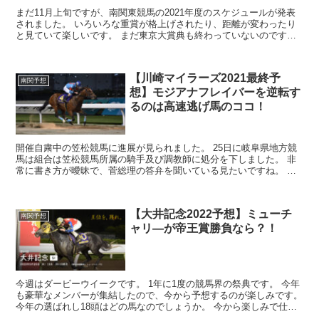
まだ11月上旬ですが、南関東競馬の2021年度のスケジュールが発表
されました。 いろいろな重賞が格上げされたり、距離が変わったり
と見ていて楽しいです。 まだ東京大賞典も終わっていないのです
が、来年が待ち遠しくなります。 2...
【川崎マイラーズ2021最終予
南関予想
想】モジアナフレイバーを逆転す
るのは高速逃げ馬のココ！
開催自粛中の笠松競馬に進展が見られました。 25日に岐阜県地方競
馬は組合は笠松競馬所属の騎手及び調教師に処分を下しました。 非
常に書き方が曖昧で、菅総理の答弁を聞いている見たいですね。 対
象の騎手や調教師の名前は公表は...
【大井記念2022予想】ミューチ
南関予想
ャリ―が帝王賞勝負なら？！
今週はダービーウイークです。 1年に1度の競馬界の祭典です。 今年
も豪華なメンバーが集結したので、今から予想するのが楽しみです。
今年の選ばれし18頭はどの馬なのでしょうか。 今から楽しみで仕方
ありません。 週末には中...