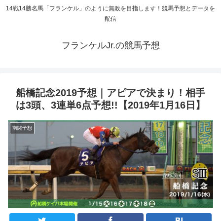
14戦14勝名馬「フランケル」のように無敗を目指します！競馬予想とデータを
配信
フランケルJr.の競馬予想
船橋記念2019予想｜アピアで決まり！相手
は3頭、3連単6点予想!!【2019年1月16日】
南関予想