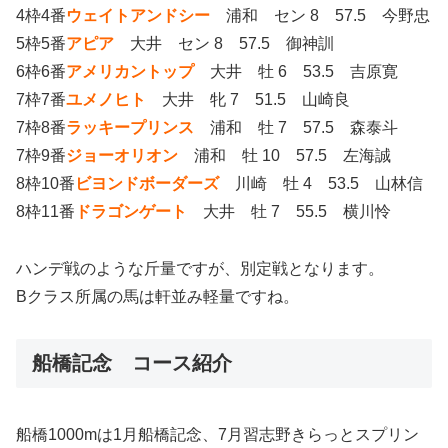
4枠4番
ウェイトアンドシー
浦和 セン 8 57.5 今野忠
5枠5番
アピア
大井 セン 8 57.5 御神訓
6枠6番
アメリカントップ
大井 牡 6 53.5 吉原寛
7枠7番
ユメノヒト
大井 牝 7 51.5 山崎良
7枠8番
ラッキープリンス
浦和 牡 7 57.5 森泰斗
7枠9番
ジョーオリオン
浦和 牡 10 57.5 左海誠
8枠10番
ビヨンドボーダーズ
川崎 牡 4 53.5 山林信
8枠11番
ドラゴンゲート
大井 牡 7 55.5 横川怜
ハンデ戦のような斤量ですが、別定戦となります。
Bクラス所属の馬は軒並み軽量ですね。
船橋記念 コース紹介
船橋1000mは1月船橋記念、7月習志野きらっとスプリン