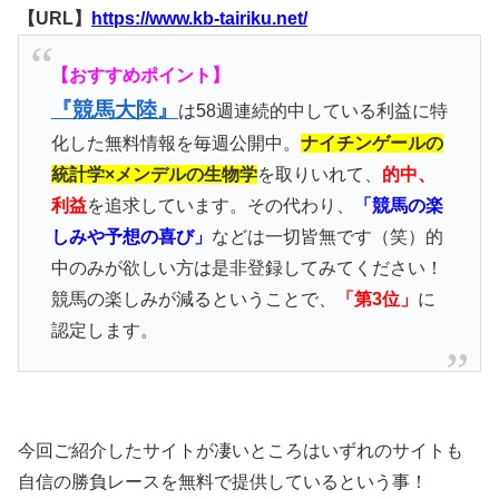
【URL】
https://www.kb-tairiku.net/
【おすすめポイント】
『競馬大陸』
は58週連続的中している利益に特
化した無料情報を毎週公開中。
ナイチンゲールの
統計学×メンデルの生物学
を取りいれて、
的中、
利益
を追求しています。その代わり、
「競馬の楽
しみや予想の喜び」
などは一切皆無です（笑）的
中のみが欲しい方は是非登録してみてください！
競馬の楽しみが減るということで、
「第3位」
に
認定します。
今回ご紹介したサイトが凄いところはいずれのサイトも
自信の勝負レースを無料で提供しているという事！