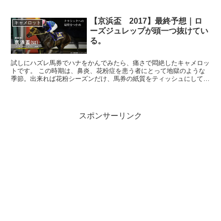
【京浜盃 2017】最終予想｜ロ
キャメロット
ーズジュレップが頭一つ抜けてい
る。
試しにハズレ馬券でハナをかんでみたら、痛さで悶絶したキャメロッ
トです。 この時期は、鼻炎、花粉症を患う者にとって地獄のような
季節。出来れば花粉シーズンだけ、馬券の紙質をティッシュにして欲
しいものです。お役人様、是非ともご検討を・・・。 ...
スポンサーリンク