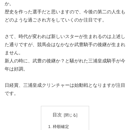
か。
歴史を作った選手だと思いますので、今後の第二の人生も
どのような過ごされ方をしていくのか注目です。
さて、時代が変われば新しいスターが生まれるのは上述し
た通りですが、競馬会はなかなか武豊騎手の後継が生まれ
ません。
新人の時に、武豊の後継か？と騒がれた三浦皇成騎手が今
年は好調。
日経賞、三浦皇成クリンチャーは始動戦となりますが注目
です。
目次
枠順確定