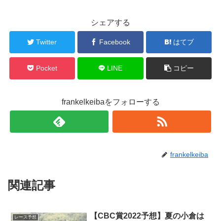
シェアする
Twitter
Facebook
はてブ
Pocket
LINE
コピー
frankelkeibaをフォローする
frankelkeiba
関連記事
【CBC賞2022予想】夏の小倉は
レース予想