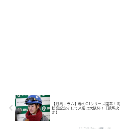
【競馬コラム】春のG1シリーズ開幕！高
松宮記念そして来週は大阪杯！【競馬次
走】