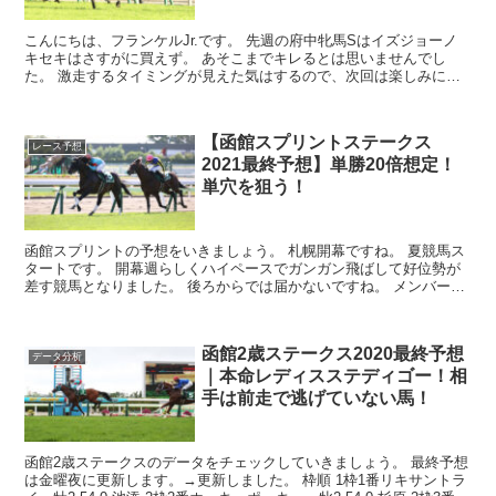
こんにちは、フランケルJr.です。 先週の府中牝馬Sはイズジョーノ
キセキはさすがに買えず。 あそこまでキレるとは思いませんでし
た。 激走するタイミングが見えた気はするので、次回は楽しみに待
ちましょう。 秋華賞は順...
【函館スプリントステークス
レース予想
2021最終予想】単勝20倍想定！
単穴を狙う！
函館スプリントの予想をいきましょう。 札幌開幕ですね。 夏競馬ス
タートです。 開幕週らしくハイペースでガンガン飛ばして好位勢が
差す競馬となりました。 後ろからでは届かないですね。 メンバー的
に外の逃げ先行馬がレース...
函館2歳ステークス2020最終予想
データ分析
｜本命レディスステディゴー！相
手は前走で逃げていない馬！
函館2歳ステークスのデータをチェックしていきましょう。 最終予想
は金曜夜に更新します。→更新しました。 枠順 1枠1番リキサントラ