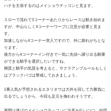
ハナを主張するのはメイショウテッコンと見ます。
スローで流れて3コーナーあたりからレースは動き始めま
すが、中山らしく4コーナーワープに注意が必要と見ま
す。
加速しながら4コーナー突入ですので、外に膨れがちとな
ります。
後方から4コーナーイン付きで一気に先頭へ躍り出る騎乗
ができる騎手を選択したいですね。
脚質と騎手の気質を考えると、サクラアンプルールもしく
はブラックバゴは警戒しておきましょう。
1番人気が予想されるエタリオウは大外を回して力勝負に
出るでしょうから、今回も足元を掬われそうです。
展開は逃げのメイショウテッコンに注意を払いつつ、中団