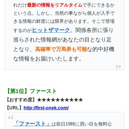
れだけ
最新の情報をリアルタイム
で手にできるか
という点。しかし、当然の事ながら個人が入手で
きる情報の鮮度には限界があります。そこで登場
ヒットザマーク
。関係各所に張り
するのが
巡らされた情報網があなたの目となり足
となり、
な的中好機
高確率で万馬券も可能
な情報をお届けいたします。
【第1位】ファースト
【おすすめ度】★★★★★★★★★★
【URL】
http://first-onek.com/
「ファースト」
は前日19時に買い目を無料公