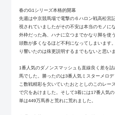
春のG1シリーズ本格的開幕
先週は中京競馬場で電撃の６ハロン戦高松宮
視されていましたがその不安は本当のモノにな
外枠だった為、ハナに立つまでかなり脚を使う
頭数が多くなるほど不利になってしまいます。
り響いたのは殊更説明するまでもないと思い
1番人気のダノンスマッシュも直線良く差を詰
馬でした。勝ったのは3番人気ミスターメロデ
こ数戦精彩を欠いていたおととしのこのレー
で穴をあけました。そして3着には17番人気
単は449万馬券と荒れに荒れました。