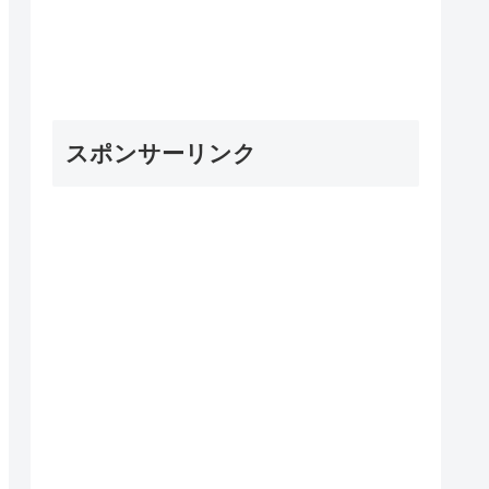
スポンサーリンク