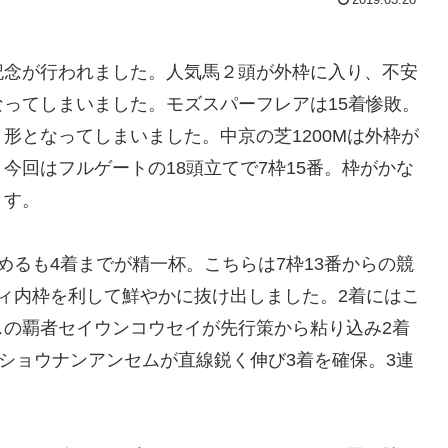
記念が行われました。人気馬２頭が外枠に入り、不安
ってしまいました。モズスパーフレアは15着惨敗。
形となってしまいました。中京の芝1200Mは外枠が
今回はフルゲートの18頭立てで7枠15番。枠がかな
ます。
めるも4着までが精一杯。こちらは7枠13番からの競
ィ内枠を利して鮮やかに抜け出しました。2着にはこ
スの覇者セイウンコウセイが先行策から粘り込み2着
のショウナンアンセムが直線鋭く伸び3着を確保。3連