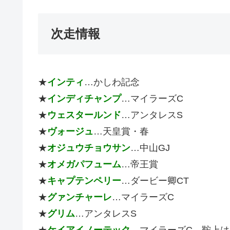
次走情報
★
インティ
…かしわ記念
★
インディチャンプ
…マイラーズC
★
ウェスタールンド
…アンタレスS
★
ヴォージュ
…天皇賞・春
★
オジュウチョウサン
…中山GJ
★
オメガパフューム
…帝王賞
★
キャプテンペリー
…ダービー卿CT
★
グァンチャーレ
…マイラーズC
★
グリム
…アンタレスS