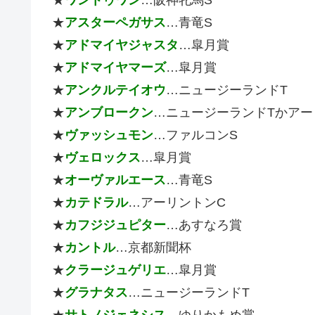
★
ワントゥワン
…阪神牝馬S
★
アスターペガサス
…青竜S
★
アドマイヤジャスタ
…皐月賞
★
アドマイヤマーズ
…皐月賞
★
アンクルテイオウ
…ニュージーランドT
★
アンブロークン
…ニュージーランドTかアー
★
ヴァッシュモン
…ファルコンS
★
ヴェロックス
…皐月賞
★
オーヴァルエース
…青竜S
★
カテドラル
…アーリントンC
★
カフジジュピター
…あすなろ賞
★
カントル
…京都新聞杯
★
クラージュゲリエ
…皐月賞
★
グラナタス
…ニュージーランドT