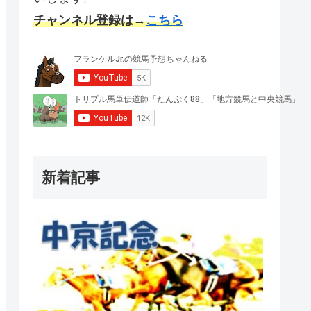
チャンネル登録は→
こちら
新着記事