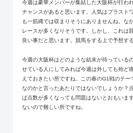
今週は豪華メンバーが集結した大阪杯が行わ
チャンスがあると思います。人気はブラスト
も一筋縄では収まりそうにありませんね。なか
レースが多くなりそうです。しかし、これは
良い事だと思います。競馬をする上で予想す
今週の大阪杯はどのような結末が待っている
せている人にしてみれば今週は外しても殆ど
えておきたい所ですね。この春のG1戦のテー
なのかと言ったあたりではないでしょうか？
ば点数が多くなっても問題はないとおもいま
ないので難しい所ですね。