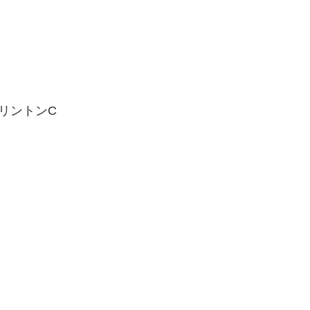
リントンC