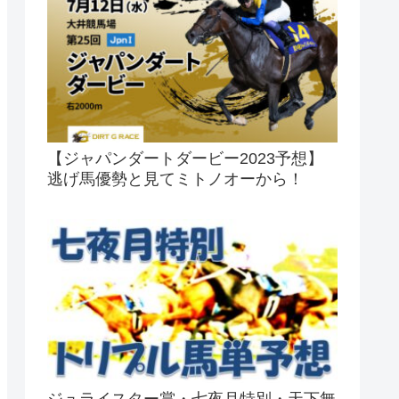
【ジャパンダートダービー2023予想】
逃げ馬優勢と見てミトノオーから！
ジュライスター賞・七夜月特別・天下無