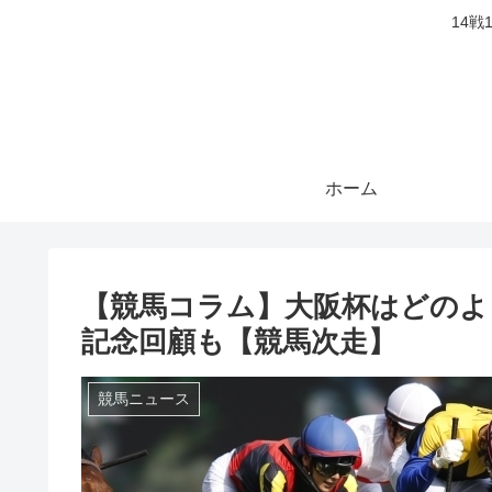
14
ホーム
【競馬コラム】大阪杯はどのよ
記念回顧も【競馬次走】
競馬ニュース