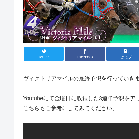
Twitter
Facebook
はてブ
ヴィクトリアマイルの最終予想を行っていき
Youtubeにて金曜日に収録した3連単予想を
こちらもご参考にしてみてください。