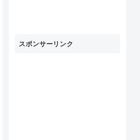
スポンサーリンク