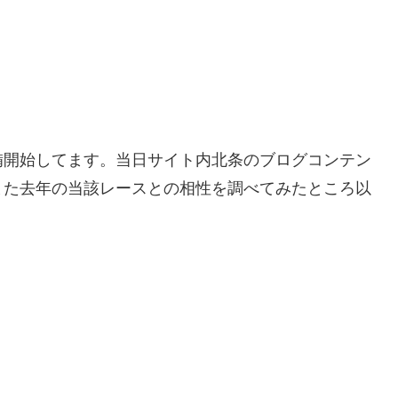
備開始してます。当日サイト内北条のブログコンテン
また去年の当該レースとの相性を調べてみたところ以