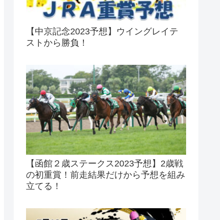
【中京記念2023予想】ウイングレイテ
ストから勝負！
【函館２歳ステークス2023予想】2歳戦
の初重賞！前走結果だけから予想を組み
立てる！