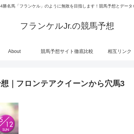
戦14勝名馬「フランケル」のように無敗を目指します！競馬予想とデータ
フランケルJr.の競馬予想
About
競馬予想サイト徹底比較
相互リンク
予想｜フロンテアクイーンから穴馬3