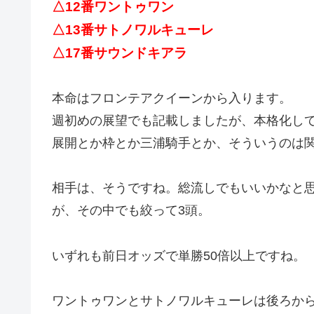
△12番ワントゥワン
△13番サトノワルキューレ
△17番サウンドキアラ
本命はフロンテアクイーンから入ります。
週初めの展望でも記載しましたが、本格化し
展開とか枠とか三浦騎手とか、そういうのは
相手は、そうですね。総流しでもいいかなと
が、その中でも絞って3頭。
いずれも前日オッズで単勝50倍以上ですね。
ワントゥワンとサトノワルキューレは後ろか