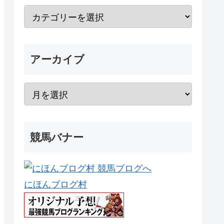
アーカイブ
競馬バナー
にほんブログ村