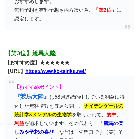
おすすめします。
無料予想も有料予想も両方凄い為、
「第2位」
に
認定します。
【第3位】競馬大陸
【おすすめ度】★★★★★★
【URL】
https://www.kb-tairiku.net/
【おすすめポイント】
『競馬大陸』
は58週連続的中している利益に特
化した無料情報を毎週公開中。
ナイチンゲールの
統計学×メンデルの生物学
を取りいれて、
的中、
利益
を追求しています。その代わり、
「競馬の楽
しみや予想の喜び」
などは一切皆無です（笑）的