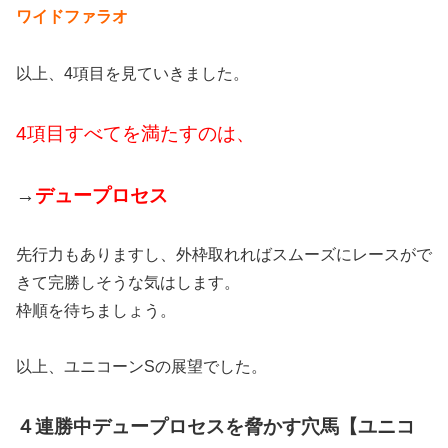
ワイドファラオ
以上、4項目を見ていきました。
4項目すべてを満たすのは、
→
デュープロセス
先行力もありますし、外枠取れればスムーズにレースがで
きて完勝しそうな気はします。
枠順を待ちましょう。
以上、ユニコーンSの展望でした。
４連勝中デュープロセスを脅かす穴馬【ユニコ