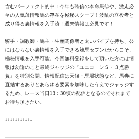
含むパーフェクト的中！今年も確信の本命馬◎や、激走必
至の人気薄情報馬の存在を極秘スクープ！波乱の立役者と
成り得る裏情報を入手済！週末情報は必見です！
騎手・調教師・馬主・生産関係者と太いパイプを持ち、公
にはならない裏情報を入手できる競馬セブンだからこそ、
極秘情報を入手可能。今回無料登録をして頂いた方には情
報は勿論のこと最終ジャッジの『ユニコーンＳ・３点勝
負』を特別公開。情報配信は天候・馬場状態など、馬券に
直結するありとあらゆる要素を加味したうえでジャッジす
るため、レース当日13：30頃の配信となるのでそれまで
お待ち頂きたい。
↓↓↓↓↓↓↓↓↓↓↓
━━━━━━━━━━━━━━━━━