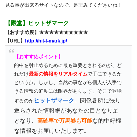
見る事が出来るサイトなので、是非みてくださいね！
【殿堂】ヒットザマーク
【おすすめ度】★★★★★★★★★★
【URL】
http://hit-t-mark.jp/
【おすすめポイント】
的中を射止めるために最も重要とされるのが、ど
れだけ
最新の情報をリアルタイム
で手にできるか
という点。しかし、当然の事ながら個人が入手で
きる情報の鮮度には限界があります。そこで登場
ヒットザマーク
。関係各所に張り
するのが
巡らされた情報網があなたの目となり足
となり、
な的中好機
高確率で万馬券も可能
な情報をお届けいたします。