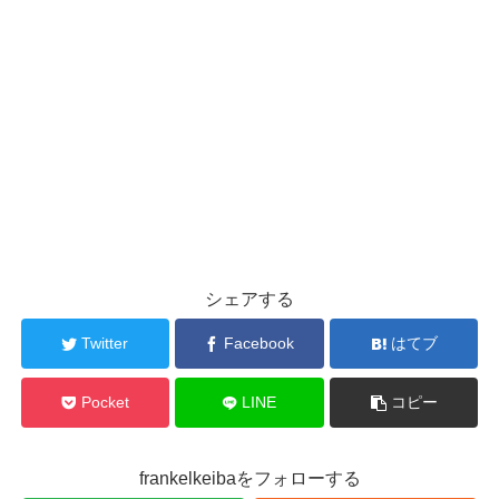
シェアする
Twitter
Facebook
はてブ
Pocket
LINE
コピー
frankelkeibaをフォローする