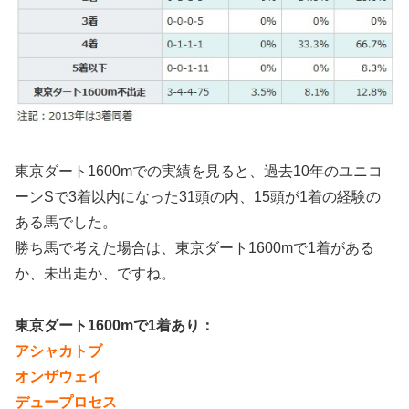
東京ダート1600mでの実績を見ると、過去10年のユニコ
ーンSで3着以内になった31頭の内、15頭が1着の経験の
ある馬でした。
勝ち馬で考えた場合は、東京ダート1600mで1着がある
か、未出走か、ですね。
東京ダート1600mで1着あり：
アシャカトブ
オンザウェイ
デュープロセス