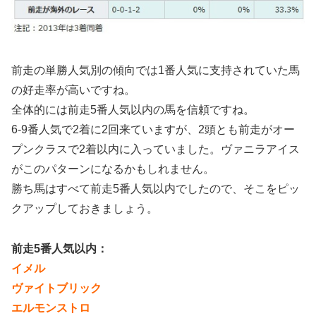
前走の単勝人気別の傾向では1番人気に支持されていた馬
の好走率が高いですね。
全体的には前走5番人気以内の馬を信頼ですね。
6-9番人気で2着に2回来ていますが、2頭とも前走がオー
プンクラスで2着以内に入っていました。ヴァニラアイス
がこのパターンになるかもしれません。
勝ち馬はすべて前走5番人気以内でしたので、そこをピッ
クアップしておきましょう。
前走5番人気以内：
イメル
ヴァイトブリック
エルモンストロ