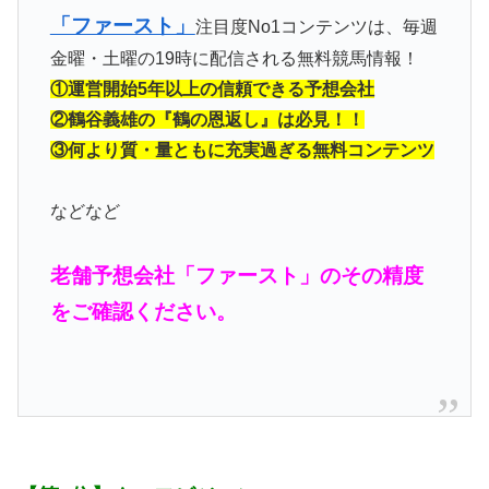
「ファースト」
注目度No1コンテンツは、毎週
金曜・土曜の19時に配信される無料競馬情報！
①運営開始5年以上の信頼できる予想会社
②鶴谷義雄の『鶴の恩返し』は必見！！
③何より質・量ともに充実過ぎる無料コンテンツ
などなど
老舗予想会社「ファースト」のその精度
をご確認ください。