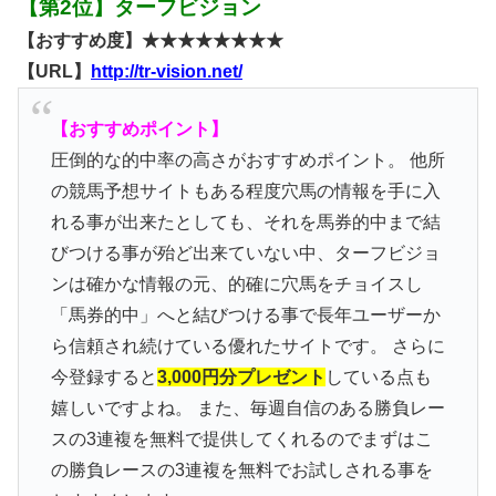
【第2位】ターフビジョン
【おすすめ度】★★★★★★★★
【URL】
http://tr-vision.net/
【おすすめポイント】
圧倒的な的中率の高さがおすすめポイント。 他所
の競馬予想サイトもある程度穴馬の情報を手に入
れる事が出来たとしても、それを馬券的中まで結
びつける事が殆ど出来ていない中、ターフビジョ
ンは確かな情報の元、的確に穴馬をチョイスし
「馬券的中」へと結びつける事で長年ユーザーか
ら信頼され続けている優れたサイトです。 さらに
今登録すると
3,000円分プレゼント
している点も
嬉しいですよね。 また、毎週自信のある勝負レー
スの3連複を無料で提供してくれるのでまずはこ
の勝負レースの3連複を無料でお試しされる事を