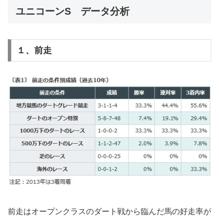
ユニコーンS データ分析
１、前走
前走はオープンクラスのダート戦から臨んだ馬の好走率が