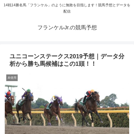
14戦14勝名馬「フランケル」のように無敗を目指します！競馬予想とデータを
配信
フランケルJr.の競馬予想
ユニコーンステークス2019予想｜データ分
析から勝ち馬候補はこの1頭！！
未使用