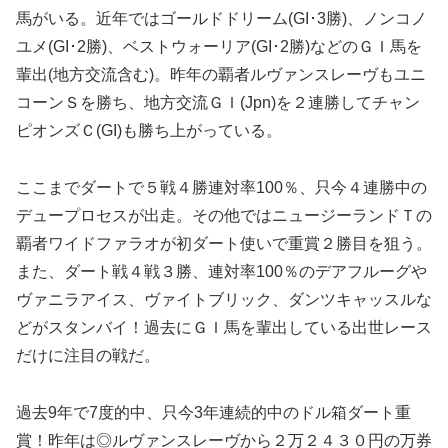
馬がいる。近年ではゴールドドリーム(GI･3勝)、ノンコノ
ユメ(GI･2勝)、ベストウォーリア(GI･2勝)などのＧＩ馬を
輩出(地方交流含む)。昨年の覇者ルヴァンスレーヴもユニ
コーンＳを勝ち、地方交流ＧＩ(Jpn)を２連勝してチャン
ピオンズＣ(GI)も勝ち上がっている。
ここまでダートで５戦４勝連対率100％、只今４連勝中の
デュープロセスが出走。その他ではニュージーランドＴの
覇者ワイドファラオが初ダート使いで重賞２勝目を狙う。
また、ダート戦４戦３勝、連対率100％のデアフルーグや
ヴァニラアイス、ヴァイトブリック、ダンツキャッスルな
どがスタンバイ！過去にＧＩ馬を輩出している出世レース
だけに注目の戦だ。
過去9年で7度的中、只今3年連続的中のドル箱ダート重
賞！昨年は◎ルヴァンスレーヴから２万２４３０円の万券