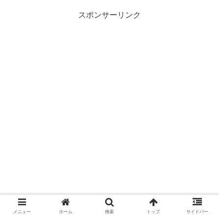
スポンサーリンク
メニュー
ホーム
検索
トップ
サイドバー