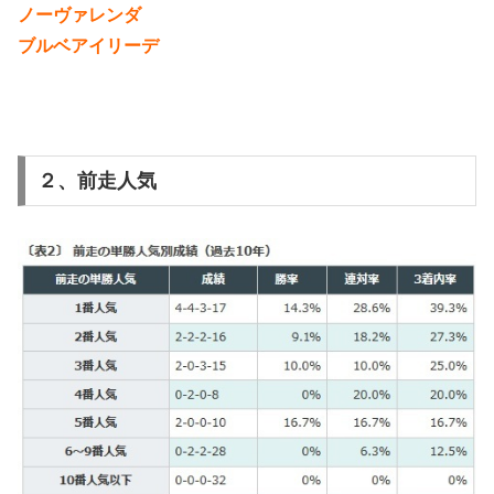
ノーヴァレンダ
ブルベアイリーデ
２、前走人気