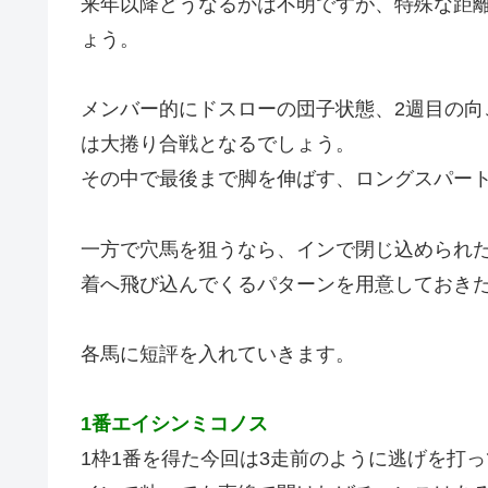
来年以降どうなるかは不明ですが、特殊な距
ょう。
メンバー的にドスローの団子状態、2週目の向
は大捲り合戦となるでしょう。
その中で最後まで脚を伸ばす、ロングスパー
一方で穴馬を狙うなら、インで閉じ込められた
着へ飛び込んでくるパターンを用意しておき
各馬に短評を入れていきます。
1番エイシンミコノス
1枠1番を得た今回は3走前のように逃げを打