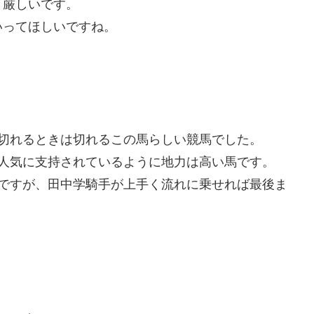
と厳しいです。
いってほしいですね。
切れるときは切れるこの馬らしい競馬でした。
番人気に支持されているように地力は高い馬です。
配ですが、田中学騎手が上手く流れに乗せれば最後ま