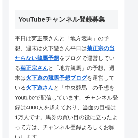
YouTubeチャンネル登録募集
平日は菊正宗さんと「地方競馬」の予
想、週末は火下遊さん平日は
菊正宗の当
たらない競馬予想
をブログで運営してい
る
菊正宗さん
と「地方競馬」の予想。週
末は
火下遊の競馬予想ブログ
を運営して
いる
火下遊さん
と「中央競馬」の予想を
Youtubeで配信しています。チャンネル登
録は4000人を超えており、当面の目標は
1万人です。馬券の買い目の役に立ったよ
って方は、チャンネル登録よろしくお願
いします。