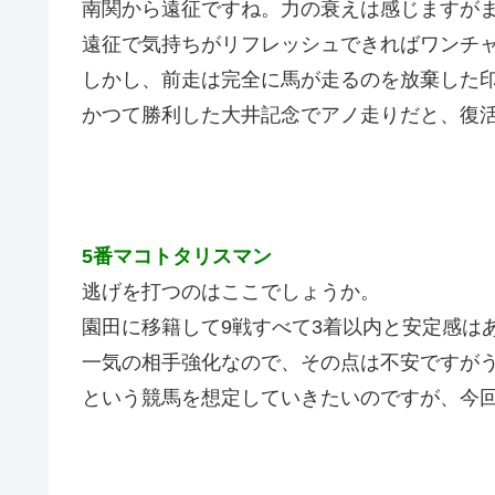
南関から遠征ですね。力の衰えは感じますがま
遠征で気持ちがリフレッシュできればワンチ
しかし、前走は完全に馬が走るのを放棄した
かつて勝利した大井記念でアノ走りだと、復
5番マコトタリスマン
逃げを打つのはここでしょうか。
園田に移籍して9戦すべて3着以内と安定感は
一気の相手強化なので、その点は不安ですが
という競馬を想定していきたいのですが、今