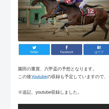
Twitter
Facebook
はてブ
園田の重賞、六甲盃の予想となります。
この後
Youtube
の収録も予定していますので、
※追記、youtube収録しました。