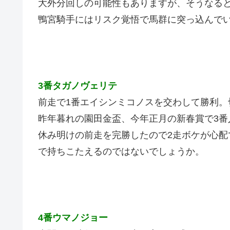
大外分回しの可能性もありますが、そうなる
鴨宮騎手にはリスク覚悟で馬群に突っ込んで
3番タガノヴェリテ
前走で1番エイシンミコノスを交わして勝利。
昨年暮れの園田金盃、今年正月の新春賞で3
休み明けの前走を完勝したので2走ボケが心
で持ちこたえるのではないでしょうか。
4番ウマノジョー