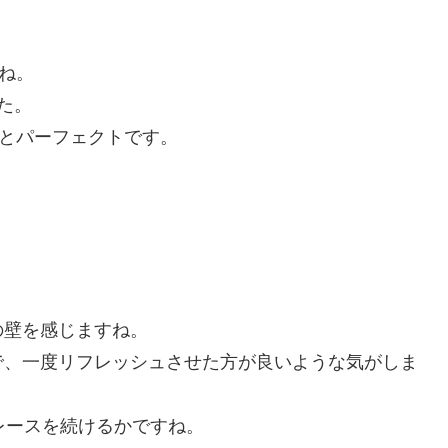
ね。
た。
回とパーフェクトです。
。
の壁を感じますね。
で、一度リフレッシュさせた方が良いような気がしま
レースを続けるかですね。