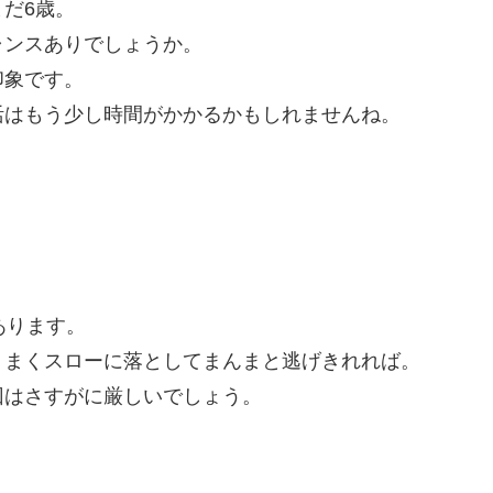
だ6歳。
ャンスありでしょうか。
印象です。
活はもう少し時間がかかるかもしれませんね。
あります。
うまくスローに落としてまんまと逃げきれれば。
回はさすがに厳しいでしょう。