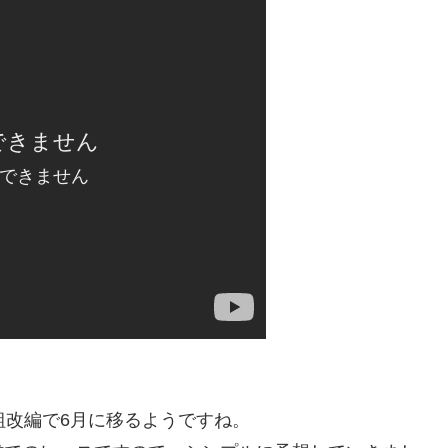
組改編で6月に移るようですね。