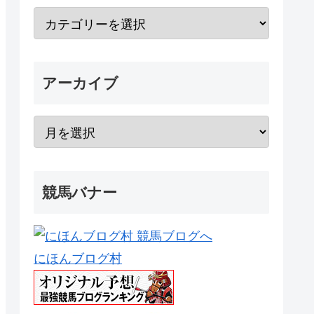
アーカイブ
競馬バナー
にほんブログ村