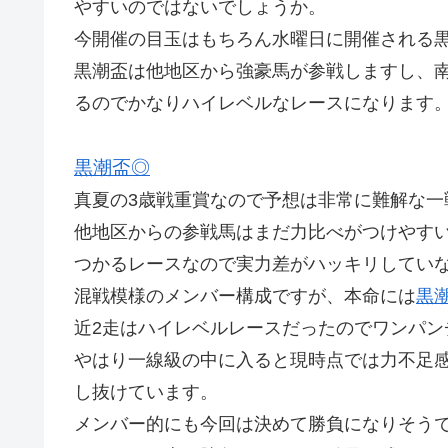
やすいのではないでしょうか。
今開催の目玉はもちろん水曜日に開催される
黒潮盃は他地区から強豪馬が参戦しますし、
るのでかなりハイレベルなレースになります
黒潮盃◎
真夏の3歳戦重賞なので予想は非常に難解な一
他地区からの参戦馬はまだ力比べがつけやす
つかるレースなので実力差がハッキリしてい
混戦模様のメンバー構成ですが、本命には
黒
近2走はハイレベルレースだったのでワンパン
やはり一線級の中に入ると現時点では力不足
し抜けています。
メンバー的にも今回は決めて勝負になりそう