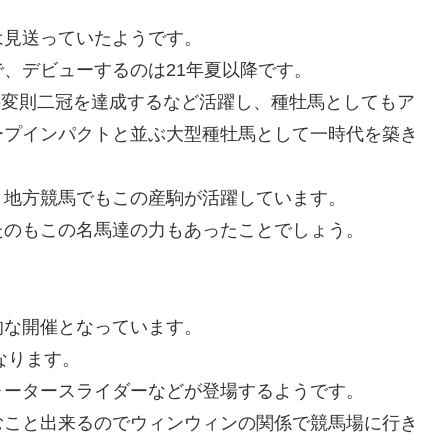
は見送っていたようです。
、デビューするのは21年夏以降です。
の変則二冠を達成するなど活躍し、種牡馬としてもア
ープインパクトと並ぶ大型種牡馬として一時代を築き
、地方競馬でもこの産駒が活躍しています。
たのもこの名馬達の力もあったことでしょう。
的な開催となっています。
なります。
ォータースライダーなどが登場するようです。
むこと出来るのでウィンウィンの関係で競馬場に行き