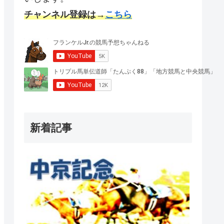
チャンネル登録は→
こちら
新着記事