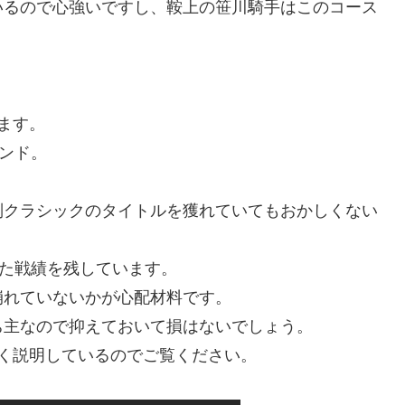
いるので心強いですし、鞍上の笹川騎手はこのコース
ます。
ェンド。
別クラシックのタイトルを獲れていてもおかしくない
した戦績を残しています。
崩れていないかが心配材料です。
ち主なので抑えておいて損はないでしょう。
詳しく説明しているのでご覧ください。