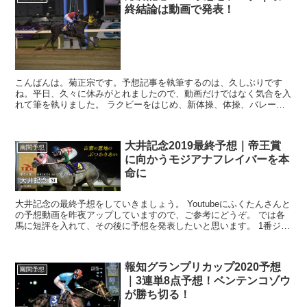
終結論は動画で発表！
こんばんは。菊正宗です。予想記事を執筆するのは、久しぶりです
ね。平日、久々に休みがとれましたので、動画だけではなく気合を入
れて筆を執りました。 ラクビーをはじめ、新体操、体操、バレー、
野球、サッカーと競馬以外のスポーツが盛り上がって、...
大井記念2019最終予想｜帝王賞
南関予想
に向かうモジアナフレイバーを本
命に
大井記念の最終予想をしていきましょう。 Youtubeにふくたんさんと
の予想動画を昨夜アップしていますので、ご参考にどうぞ。 では各
馬に短評を入れて、その後に予想を発表したいと思います。 1番ジャ
ーニーマン 近走...
報知グランプリカップ2020予想
南関予想
｜3連単8点予想！ベンテンコゾウ
が勝ち切る！