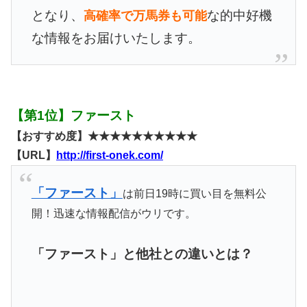
となり、
な的中好機
高確率で万馬券も可能
な情報をお届けいたします。
【第1位】ファースト
【おすすめ度】★★★★★★★★★★
【URL】
http://first-onek.com/
「ファースト」
は前日19時に買い目を無料公
開！迅速な情報配信がウリです。
「ファースト」と他社との違いとは？