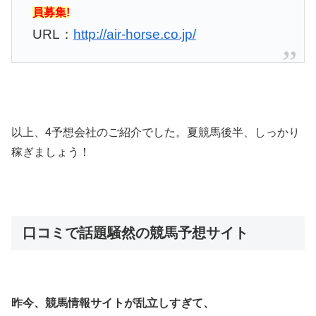
員募集!
URL：
http://air-horse.co.jp/
以上、4予想会社のご紹介でした。夏競馬後半、しっかり
稼ぎましょう！
口コミで話題騒然の競馬予想サイト
昨今、競馬情報サイトが乱立しすぎて、