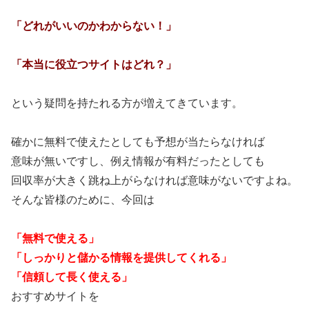
「どれがいいのかわからない！」
「本当に役立つサイトはどれ？」
という疑問を持たれる方が増えてきています。
確かに無料で使えたとしても予想が当たらなければ
意味が無いですし、例え情報が有料だったとしても
回収率が大きく跳ね上がらなければ意味がないですよね。
そんな皆様のために、今回は
「無料で使える」
「しっかりと儲かる情報を提供してくれる」
「信頼して長く使える」
おすすめサイトを