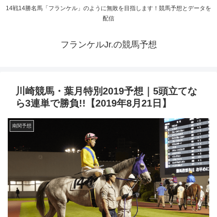
14戦14勝名馬「フランケル」のように無敗を目指します！競馬予想とデータを
配信
フランケルJr.の競馬予想
川崎競馬・葉月特別2019予想｜5頭立てな
ら3連単で勝負!!【2019年8月21日】
南関予想