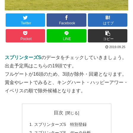
Twitter
Facebook
はてブ
Pocket
LINE
コピー
2019.09.25
スプリンターズS
のデータをチェックしていきましょう。
出走予定馬はこちらの19頭です。
フルゲートが16頭のため、3頭が除外・回避となります。
賞金やレートでみると、キングハート・ハッピーアワー・
イベリスの順で除外候補となります。
目次
スプリンターズS 特別登録
スプリンターズS データ分析