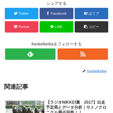
シェアする
Twitter
Facebook
はてブ
Pocket
LINE
コピー
frankelkeibaをフォローする
frankelkeiba
関連記事
【ラジオNIKKEI賞 2017】出走
データ分析
予定馬とデータ分析｜サトノクロ
ニクル満点回答！！