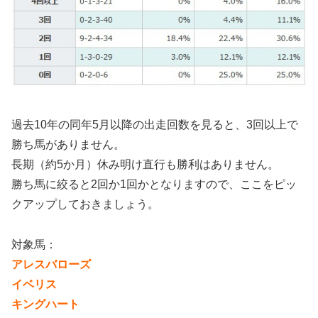
過去10年の同年5月以降の出走回数を見ると、3回以上で
勝ち馬がありません。
長期（約5か月）休み明け直行も勝利はありません。
勝ち馬に絞ると2回か1回かとなりますので、ここをピッ
クアップしておきましょう。
対象馬：
アレスバローズ
イベリス
キングハート