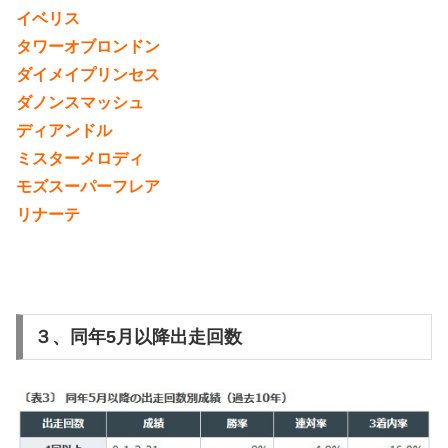
イベリス
タワーオブロンドン
ダイメイプリンセス
ダノンスマッシュ
ディアンドル
ミスターメロディ
モズスーパーフレア
リナーテ
３、同年5月以降出走回数