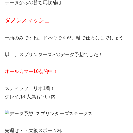
データからの勝ち馬候補は
ダノンスマッシュ
一頭のみですね。ド本命ですが、軸で仕方なしでしょう。
以上、スプリンターズSのデータ予想でした！
オールカマー10点的中！
スティッフェリオ1着！
グレイル6人気も10点内！
先週は・・大阪スポーツ杯