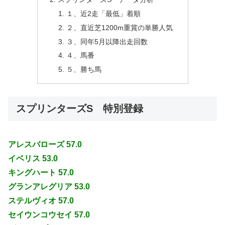
１、近2走「最低」着順
２、直近芝1200m重賞の単勝人気
３、同年5月以降出走回数
４、馬番
５、勝ち馬
スプリンターズS 特別登録
アレスバローズ 57.0
イベリス 53.0
キングハート 57.0
グランアレグリア 53.0
ステルヴィオ 57.0
セイウンコウセイ 57.0