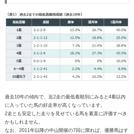
過去10年の傾向で、近2走の最低着順別にみると4着以内
に入っていた馬の好走率が高くなっています。
2走とも安定した走りを見せている馬を素直に評価すべき
かもしれません。
なお、2011年以降の中山開催の7回に限れば、優勝馬はす