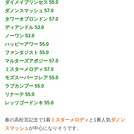
ダイメイプリンセス 55.0
ダノンスマッシュ 57.0
タワーオブロンドン 57.0
ディアンドル 53.0
ノーワン 53.0
ハッピーアワー 55.0
ファンタジスト 55.0
マルターズアポジー 57.0
ミスターメロディ 57.0
モズスーパーフレア 55.0
ラブカンプー 55.0
リナーテ 55.0
レッツゴードンキ 55.0
春の高松宮記念で1着
ミスターメロディ
と1番人気
ダノン
スマッシュ
が中心になりそうです。