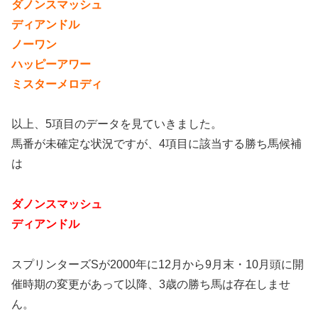
ダノンスマッシュ
ディアンドル
ノーワン
ハッピーアワー
ミスターメロディ
以上、5項目のデータを見ていきました。
馬番が未確定な状況ですが、4項目に該当する勝ち馬候補
は
ダノンスマッシュ
ディアンドル
スプリンターズSが2000年に12月から9月末・10月頭に開
催時期の変更があって以降、3歳の勝ち馬は存在しませ
ん。