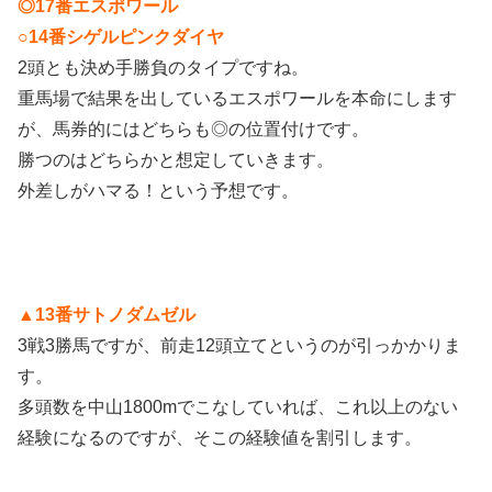
◎17番エスポワール
○14番シゲルピンクダイヤ
2頭とも決め手勝負のタイプですね。
重馬場で結果を出しているエスポワールを本命にします
が、馬券的にはどちらも◎の位置付けです。
勝つのはどちらかと想定していきます。
外差しがハマる！という予想です。
▲13番サトノダムゼル
3戦3勝馬ですが、前走12頭立てというのが引っかかりま
す。
多頭数を中山1800mでこなしていれば、これ以上のない
経験になるのですが、そこの経験値を割引します。