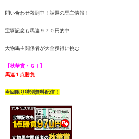
━━━━━━━━━━━━━━━━━
問い合わせ殺到中！話題の馬主情報！
宝塚記念も馬連９７０円的中
大物馬主関係者が大金獲得に挑む
【秋華賞・ＧＩ】
馬連１点勝負
今回限り特別無料配信！