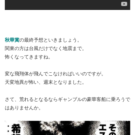
秋華賞
の最終予想といきましょう。
関東の方は台風だけでなく地震まで。
怖くなってきますね。
変な飛翔体が飛んでこなければいいのですが。
天変地異が怖い、週末となりました。
さて、荒れるとなるならギャンブルの豪華客船に乗ろうで
はありませんか。