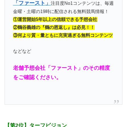
「ファースト」
注目度No1コンテンツは、毎週
金曜・土曜の19時に配信される無料競馬情報！
①運営開始5年以上の信頼できる予想会社
②鶴谷義雄の『鶴の恩返し』は必見！！
③何より質・量ともに充実過ぎる無料コンテンツ
などなど
老舗予想会社「ファースト」のその精度
をご確認ください。
【第2位】ターフビジョン