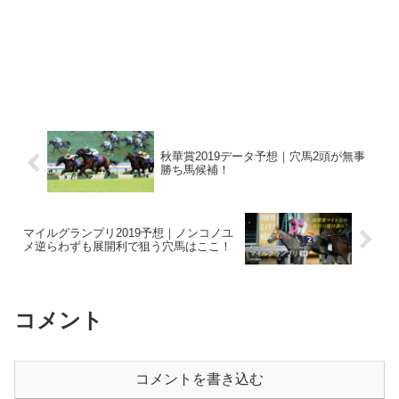
秋華賞2019データ予想｜穴馬2頭が無事
勝ち馬候補！
マイルグランプリ2019予想｜ノンコノユ
メ逆らわずも展開利で狙う穴馬はここ！
コメント
コメントを書き込む