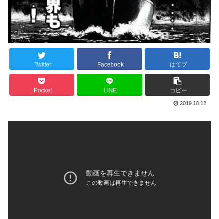
Twitter
Facebook
はてブ
Pocket
LINE
コピー
2019.10.12