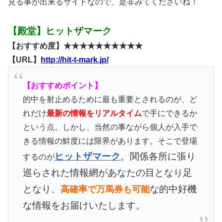
見る事が出来るサイトなので、是非みてくださいね！
【殿堂】ヒットザマーク
【おすすめ度】★★★★★★★★★★
【URL】
http://hit-t-mark.jp/
【おすすめポイント】
的中を射止めるために最も重要とされるのが、ど
れだけ
最新の情報をリアルタイム
で手にできるか
という点。しかし、当然の事ながら個人が入手で
きる情報の鮮度には限界があります。そこで登場
ヒットザマーク
。関係各所に張り
するのが
巡らされた情報網があなたの目となり足
となり、
な的中好機
高確率で万馬券も可能
な情報をお届けいたします。