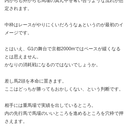
内からも外からも馬場の真ん中を奪い合うような流れが想
定されます。
中枠はレースがやりにくいだろうなぁというのが最初のイ
メージです。
とはいえ、G1の舞台で京都2000mではペースが緩くなる
とは思えません。
かなりの消耗戦になるのではないでしょうか。
差し馬2頭を本命に置きます。
ここはどっちが勝ってもおかしくない、という判断です。
相手には重馬場で実績を出しているところ。
内の先行馬で馬場のいいところを進めるところを穴枠で押
さえます。