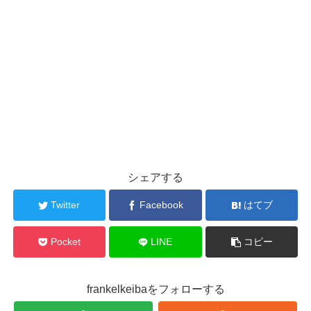
シェアする
Twitter
Facebook
はてブ
Pocket
LINE
コピー
frankelkeibaをフォローする