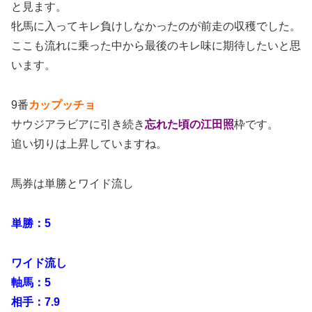
と見ます。
牝馬に入ってキレ負けしなかったのが前走の収穫でした。
ここも流れに乗った中から最後のキレ味に期待したいと思
います。
9番
カップッチョ
サウジアラビアに引き続き
忘れた頃の江田照
枠です。
追い切りは上昇していますね。
馬券は単勝とワイド流し
単勝：5
ワイド流し
軸馬：5
相手：7.9