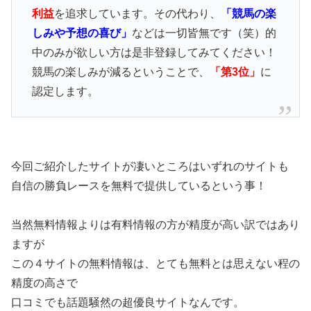
利益
を追求しています。その代わり、
「競馬の楽
しみや予想の喜び」
などは一切皆無です（笑）的
中のみが欲しい方は是非登録してみてください！
競馬の楽しみが減るということで、
「第3位」
に
認定します。
今回ご紹介したサイトが凄いところはいずれのサイトも
自信の勝負レースを無料で提供しているという事！
当然無料情報よりは有料情報の方が精度が高い訳ではあり
ますが
この４サイトの無料情報は、とても無料とは思えない程の
精度の高さで
口コミでも話題騒然の超優良サイトなんです。