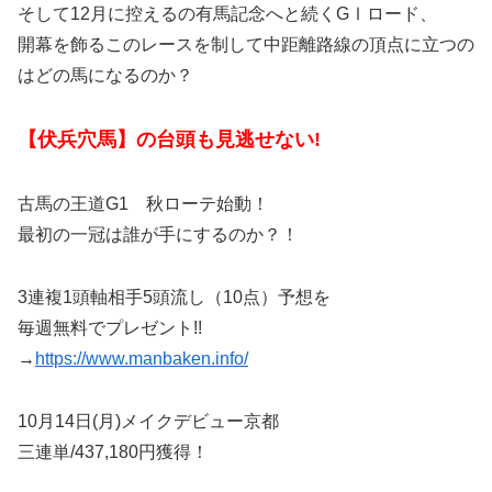
そして12月に控えるの有馬記念へと続くGⅠロード、
開幕を飾るこのレースを制して中距離路線の頂点に立つの
はどの馬になるのか？
【伏兵穴馬】の台頭も見逃せない!
古馬の王道G1 秋ローテ始動！
最初の一冠は誰が手にするのか？！
3連複1頭軸相手5頭流し（10点）予想を
毎週無料でプレゼント!!
→
https://www.manbaken.info/
10月14日(月)メイクデビュー京都
三連単/437,180円獲得！