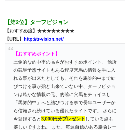
【第2位】ターフビジョン
【おすすめ度】★★★★★★★★
【URL】
http://tr-vision.net/
【おすすめポイント】
圧倒的な的中率の高さがおすすめポイント。 他所
の競馬予想サイトもある程度穴馬の情報を手に入
れる事が出来たとしても、それを馬券的中まで結
びつける事が殆ど出来ていない中、ターフビジョ
ンは確かな情報の元、的確に穴馬をチョイスし
「馬券的中」へと結びつける事で長年ユーザーか
ら信頼され続けている優れたサイトです。 さらに
今登録すると
3,000円分プレゼント
している点も
嬉しいですよね。 また、毎週自信のある勝負レー