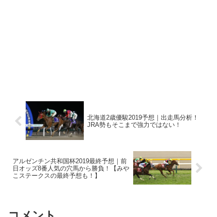
北海道2歳優駿2019予想｜出走馬分析！
JRA勢もそこまで強力ではない！
アルゼンチン共和国杯2019最終予想｜前
日オッズ8番人気の穴馬から勝負！【みや
こステークスの最終予想も！】
コメント