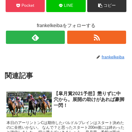
Pocket
LINE
コピー
frankelkeibaをフォローする
frankelkeiba
関連記事
【皐月賞2021予想】懲りずに中
レース予想
穴から。展開の助けがあれば豪脚
一閃！
本日のアーリントンCは期待したバルドルブレインはスタート決めた
のに全然いかない。 なんで？と思ったスタート200m後には終わった