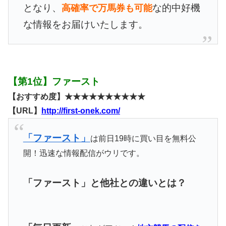
となり、
な的中好機
高確率で万馬券も可能
な情報をお届けいたします。
【第1位】ファースト
【おすすめ度】★★★★★★★★★★
【URL】
http://first-onek.com/
「ファースト」
は前日19時に買い目を無料公
開！迅速な情報配信がウリです。
「ファースト」と他社との違いとは？