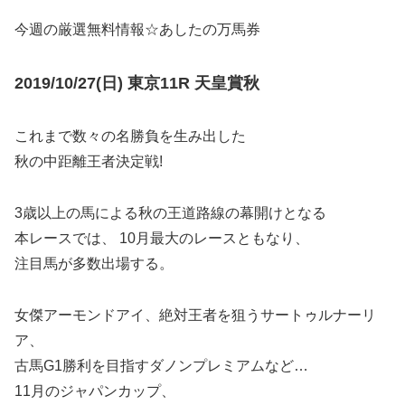
今週の厳選無料情報☆あしたの万馬券
2019/10/27(日) 東京11R 天皇賞秋
これまで数々の名勝負を生み出した
秋の中距離王者決定戦!
3歳以上の馬による秋の王道路線の幕開けとなる
本レースでは、 10月最大のレースともなり、
注目馬が多数出場する。
女傑アーモンドアイ、絶対王者を狙うサートゥルナーリ
ア、
古馬G1勝利を目指すダノンプレミアムなど…
11月のジャパンカップ、