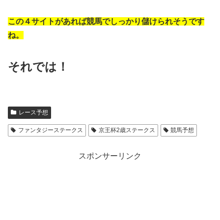
この４サイトがあれば競馬でしっかり儲けられそうです
ね。
それでは！
レース予想
ファンタジーステークス
京王杯2歳ステークス
競馬予想
スポンサーリンク