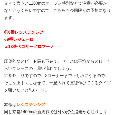
先々で言うと1200mのオープン特別などで注意が必要か
なというくらいですので、こちらも今回限りの予想になり
ます。
◎6番レシステンシア
○9番レジェーロ
▲13番ペコリーノロマーノ
圧倒的なスピード馬も不在で、ペースは平均からスローく
らいでレースのし易い流れでしょう。
京都外回りですので、3コーナーまで上り坂になるので、
そこを上手くこなせて、一息入れて直線伸びてくるタイプ
を狙いたいと思います。
本命は
レシステンシア
。
同じ京都1400mの新馬戦では外の好位追走からじりじり