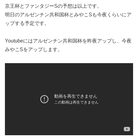
京王杯とファンタジーSの予想は以上です。
明日のアルゼンチン共和国杯とみやこSも今夜くらいにア
ップする予定です。
Youtubeにはアルゼンチン共和国杯を昨夜アップし、今夜
みやこSをアップします。